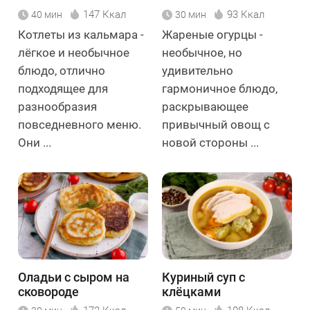
147 Ккал
93 Ккал
40 мин
30 мин
Котлеты из кальмара -
Жареные огурцы -
лёгкое и необычное
необычное, но
блюдо, отлично
удивительно
подходящее для
гармоничное блюдо,
разнообразия
раскрывающее
повседневного меню.
привычный овощ с
Они ...
новой стороны ...
Оладьи с сыром на
Куриный суп с
сковороде
клёцками