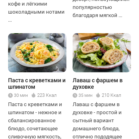
кофе и лёгкими
популярностью
шоколадными нотами
благодаря мягкой ...
...
Паста с креветками и
Лаваш с фаршем в
шпинатом
духовке
223 Ккал
210 Ккал
30 мин
35 мин
Паста с креветками и
Лаваш с фаршем в
шпинатом - нежное и
духовке - простой и
сбалансированное
сытный вариант
блюдо, сочетающее
домашнего блюда,
сливочную мягкость,
отлично пододящее