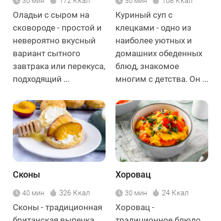
172 Ккал
108 Ккал
30 мин
50 мин
Оладьи с сыром на
Куриный суп с
сковороде - простой и
клецками - одно из
невероятно вкусный
наиболее уютных и
вариант сытного
домашних обеденных
завтрака или перекуса,
блюд, знакомое
подходящий ...
многим с детства. Он ...
Сконы
Хоровац
326 Ккал
24 Ккал
40 мин
30 мин
Сконы - традиционная
Хоровац -
британская выпечка,
традиционное блюдо