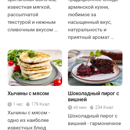
известная мягкой,
армянской кухни,
рассыпчатой
любимое за
текстурой и нежным
насыщенный вкус,
сливочным вкусом ...
натуральность и
приятный аромат ...
Хычины с мясом
Шоколадный пирог с
вишней
179 Ккал
1 час
234 Ккал
45 мин
Хычины с мясом -
Шоколадный пирог с
одно из наиболее
вишней - гармоничное
известных блюд