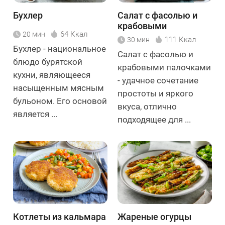
Бухлер
Салат с фасолью и
крабовыми
64 Ккал
20 мин
палочками
111 Ккал
30 мин
Бухлер - национальное
Салат с фасолью и
блюдо бурятской
крабовыми палочками
кухни, являющееся
- удачное сочетание
насыщенным мясным
простоты и яркого
бульоном. Его основой
вкуса, отлично
является ...
подходящее для ...
Котлеты из кальмара
Жареные огурцы