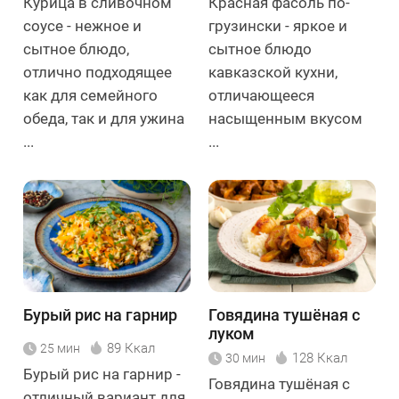
Курица в сливочном
Красная фасоль по-
соусе - нежное и
грузински - яркое и
сытное блюдо,
сытное блюдо
отлично подходящее
кавказской кухни,
как для семейного
отличающееся
обеда, так и для ужина
насыщенным вкусом
...
...
Бурый рис на гарнир
Говядина тушёная с
луком
89 Ккал
25 мин
128 Ккал
30 мин
Бурый рис на гарнир -
Говядина тушёная с
отличный вариант для