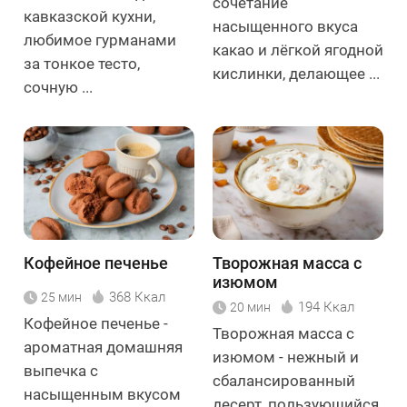
сочетание
кавказской кухни,
насыщенного вкуса
любимое гурманами
какао и лёгкой ягодной
за тонкое тесто,
кислинки, делающее ...
сочную ...
Кофейное печенье
Творожная масса с
изюмом
368 Ккал
25 мин
194 Ккал
20 мин
Кофейное печенье -
Творожная масса с
ароматная домашняя
изюмом - нежный и
выпечка с
сбалансированный
насыщенным вкусом
десерт, пользующийся