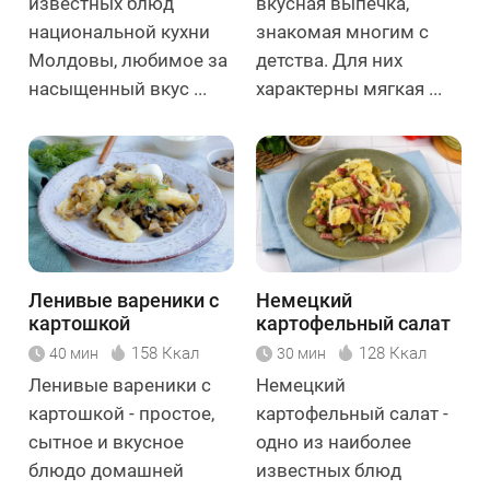
известных блюд
вкусная выпечка,
национальной кухни
знакомая многим с
Молдовы, любимое за
детства. Для них
насыщенный вкус ...
характерны мягкая ...
Ленивые вареники с
Немецкий
картошкой
картофельный салат
158 Ккал
128 Ккал
40 мин
30 мин
Ленивые вареники с
Немецкий
картошкой - простое,
картофельный салат -
сытное и вкусное
одно из наиболее
блюдо домашней
известных блюд