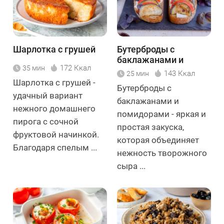
Шарлотка с грушей
Бутерброды с
баклажанами и
172 Ккал
35 мин
помидорами
143 Ккал
25 мин
Шарлотка с грушей -
Бутерброды с
удачный вариант
баклажанами и
нежного домашнего
помидорами - яркая и
пирога с сочной
простая закуска,
фруктовой начинкой.
которая объединяет
Благодаря спелым ...
нежность творожного
сыра ...