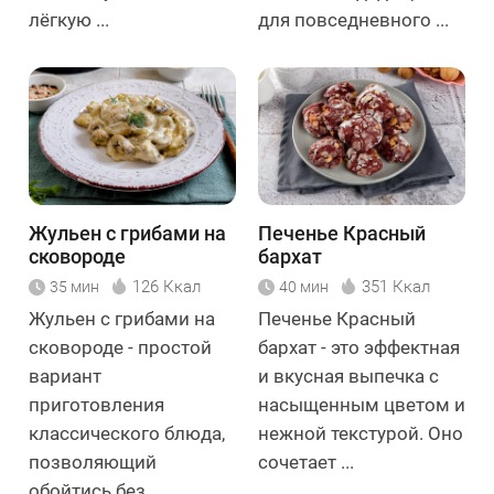
лёгкую ...
для повседневного ...
Жульен с грибами на
Печенье Красный
сковороде
бархат
126 Ккал
351 Ккал
35 мин
40 мин
Жульен с грибами на
Печенье Красный
сковороде - простой
бархат - это эффектная
вариант
и вкусная выпечка с
приготовления
насыщенным цветом и
классического блюда,
нежной текстурой. Оно
позволяющий
сочетает ...
обойтись без ...