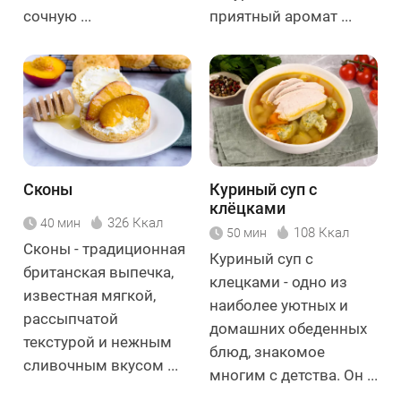
сочную ...
приятный аромат ...
Сконы
Куриный суп с
клёцками
326 Ккал
40 мин
108 Ккал
50 мин
Сконы - традиционная
Куриный суп с
британская выпечка,
клецками - одно из
известная мягкой,
наиболее уютных и
рассыпчатой
домашних обеденных
текстурой и нежным
блюд, знакомое
сливочным вкусом ...
многим с детства. Он ...