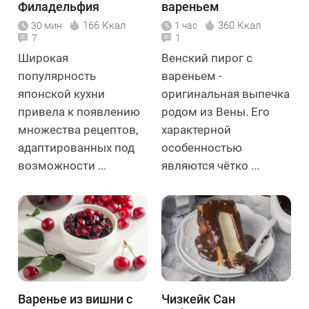
Филадельфия
вареньем
166 Ккал
360 Ккал
30 мин
1 час
7
1
Широкая
Венский пирог с
популярность
вареньем -
японской кухни
оригинальная выпечка
привела к появлению
родом из Вены. Его
множества рецептов,
характерной
адаптированных под
особенностью
возможности ...
являются чётко ...
Варенье из вишни с
Чизкейк Сан