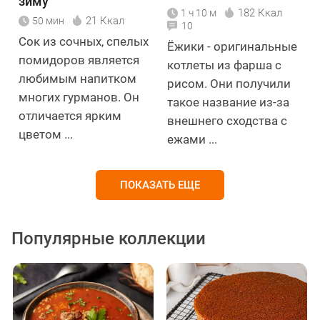
зиму
182 Ккал
1 ч 10 м
21 Ккал
50 мин
10
Сок из сочных, спелых
Ёжики - оригинальные
помидоров является
котлеты из фарша с
любимым напитком
рисом. Они получили
многих гурманов. Он
такое название из-за
отличается ярким
внешнего сходства с
цветом ...
ежами ...
ПОКАЗАТЬ ЕЩЕ
Популярные коллекции