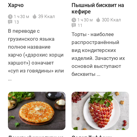
Харчо
Пышный бисквит на
кефире
39 Ккал
1 ч 30 м
300 Ккал
1 ч 30 м
13
11
В переводе с
Торты - наиболее
грузинского языка
распространённый
полное название
вид кондитерских
харчо («дзрохис хорци
изделий. Зачастую их
харшот») означает
основой выступают
«суп из говядины» или
бисквиты ...
...