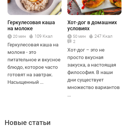
Геркулесовая каша
Хот-дог в домашних
на молоке
условиях
109 Ккал
247 Ккал
20 мин
50 мин
2
Геркулесовая каша на
Хот-дог – это не
молоке - это
просто вкусная
питательное и вкусное
закуска, а настоящая
блюдо, которое часто
философия. В наши
готовят на завтрак.
дни существует
Насыщенный ...
множество вариантов
...
Новые статьи