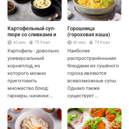
Картофельный суп-
Горошница
пюре со сливками и
(гороховая каша)
кумином
79 Ккал
74 Ккал
40 мин
30 мин
Картофель - довольно
Наиболее
универсальный
распространёнными
корнеплод, из
блюдами из сушёного
которого можно
гороха являются
приготовить
всевозможные супы.
множество блюд:
Однако также
гарниры, начинки ...
существует ...