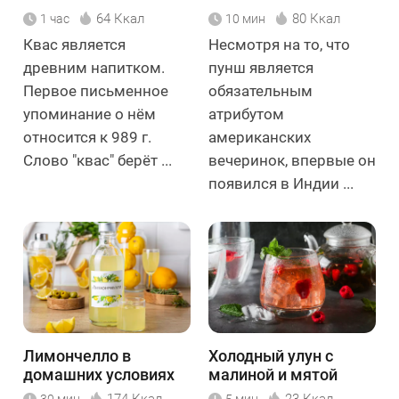
64 Ккал
80 Ккал
1 час
10 мин
Квас является
Несмотря на то, что
древним напитком.
пунш является
Первое письменное
обязательным
упоминание о нём
атрибутом
относится к 989 г.
американских
Слово "квас" берёт ...
вечеринок, впервые он
появился в Индии ...
Лимончелло в
Холодный улун с
домашних условиях
малиной и мятой
174 Ккал
23 Ккал
30 мин
5 мин