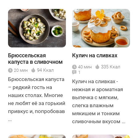
Брюссельская
Кулич на сливках
капуста в сливочном
335 Ккал
40 мин
соусе
94 Ккал
20 мин
1
Брюссельская капуста
Кулич на сливках -
– редкий гость на
нежная и ароматная
наших столах. Многие
выпечка с мягким,
не любят её за горький
слегка влажным
привкус и, попробовав
мякишем и тонким
...
сливочным вкусом ...