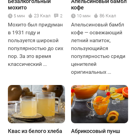
Безалкогольный
Апельсиновый бамбл
мохито
кофе
23 Ккал
86 Ккал
5 мин
2
10 мин
Мохито был придуман
Апельсиновый бамбл
в 1931 году и
кофе — освежающий
пользуется широкой
летний напиток,
популярностью до сих
пользующийся
пор. За это время
популярностью среди
классический ...
ценителей
оригинальных ...
Квас из белого хлеба
Абрикосовый пунш