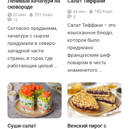
Ленивый хачапури на
Салат Тиффани
сковороде
165 Ккал
45 мин
251 Ккал
20 мин
3
10
Салат Тиффани – это
Согласно преданиям,
изысканное блюдо,
хачапури с сыром
которое было
придумали в северо-
придумано
западной части
французским шеф-
страны, в горах, где
поваром в честь
работающие целый ...
знаменитого ...
Суши-салат
Венский пирог с