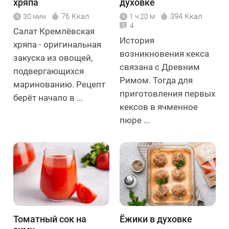
хряпа
духовке
76 Ккал
394 Ккал
30 мин
1 ч 20 м
4
Салат Кремлёвская
История
хряпа - оригинальная
возникновения кекса
закуска из овощей,
связана с Древним
подвергающихся
Римом. Тогда для
маринованию. Рецепт
приготовления первых
берёт начало в ...
кексов в ячменное
пюре ...
Томатный сок на
Ёжики в духовке