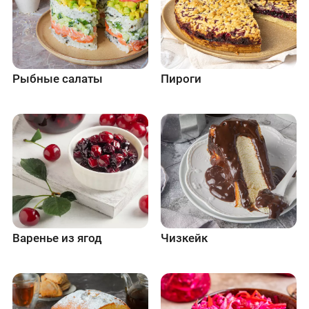
Рыбные салаты
Пироги
Варенье из ягод
Чизкейк