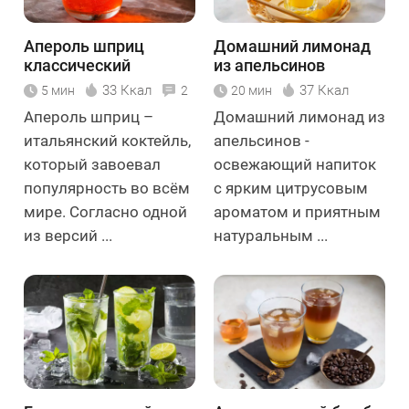
Апероль шприц
Домашний лимонад
классический
из апельсинов
33 Ккал
37 Ккал
5 мин
2
20 мин
Апероль шприц –
Домашний лимонад из
итальянский коктейль,
апельсинов -
который завоевал
освежающий напиток
популярность во всём
с ярким цитрусовым
мире. Согласно одной
ароматом и приятным
из версий ...
натуральным ...