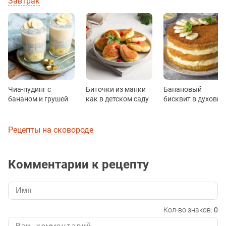
Завтрак
Чиа-пудинг с
Биточки из манки
Банановый
бананом и грушей
как в детском саду
бисквит в духовке
Рецепты на сковороде
Комментарии к рецепту
Кол-во знаков:
0