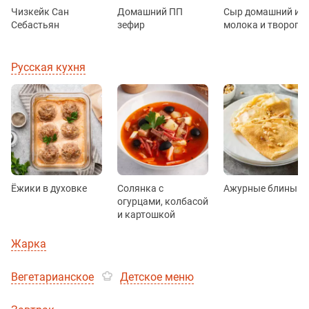
Чизкейк Сан
Домашний ПП
Сыр домашний из
Себастьян
зефир
молока и творога
Русская кухня
Ёжики в духовке
Солянка с
Ажурные блины
огурцами, колбасой
и картошкой
Жарка
Вегетарианское
Детское меню