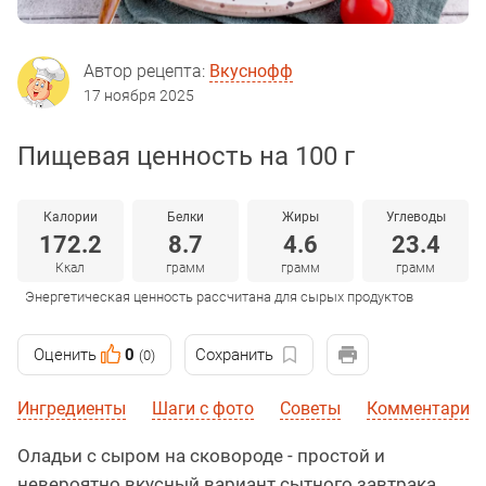
Автор рецепта:
Вкуснофф
17 ноября 2025
Пищевая ценность на 100 г
Калории
Белки
Жиры
Углеводы
172.2
8.7
4.6
23.4
Ккал
грамм
грамм
грамм
Энергетическая ценность рассчитана для сырых продуктов
Оценить
0
Сохранить
(0)
Ингредиенты
Шаги с фото
Советы
Комментарии
Оладьи с сыром на сковороде - простой и
невероятно вкусный вариант сытного завтрака