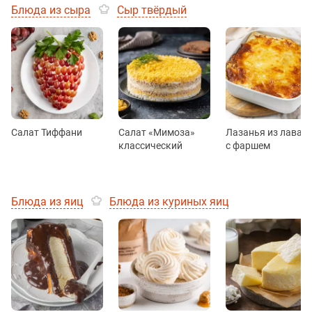
Блюда из сыра
Сыр твёрдый
Салат Тиффани
Салат «Мимоза»
Лазанья из лаваш
классический
с фаршем
Блюда из яиц
Блюда из куриных яиц