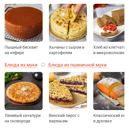
Пышный бисквит
Хычины с сыром и
Хлеб из клетчатки
на кефире
картофелем
в микроволновке
Блюда из муки
Блюда из пшеничной муки
Ленивый хачапури
Венский пирог с
Классический кек
на сковороде
вареньем
в духовке