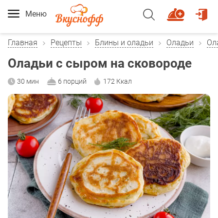
Меню
Главная
Рецепты
Блины и оладьи
Оладьи
Ол
Оладьи с сыром на сковороде
30 мин
6 порций
172 Ккал