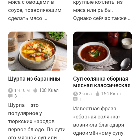
мяса с овощами в
круглые котлеты из
соусе, позволяющим
мяса или рыбы.
сделать мясо ...
Однако сейчас также ...
Шурпа из баранины
Суп солянка сборная
мясная классическая
108 Ккал
1 ч 10 м
154 Ккал
3 часа
3
1
Шурпа – это
Известная фраза
популярное у
«сборная солянка»
тюркских народов
возникла благодаря
первое блюдо. По сути
одноимённому супу,
это мясной суп или