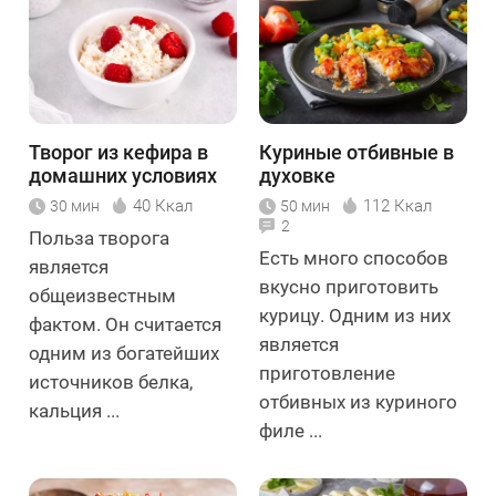
Творог из кефира в
Куриные отбивные в
домашних условиях
духовке
40 Ккал
112 Ккал
30 мин
50 мин
2
Польза творога
Есть много способов
является
вкусно приготовить
общеизвестным
курицу. Одним из них
фактом. Он считается
является
одним из богатейших
приготовление
источников белка,
отбивных из куриного
кальция ...
филе ...