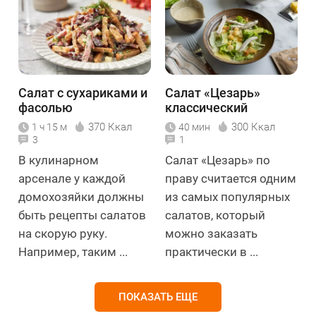
Салат с сухариками и
Салат «Цезарь»
фасолью
классический
370 Ккал
300 Ккал
1 ч 15 м
40 мин
3
1
В кулинарном
Салат «Цезарь» по
арсенале у каждой
праву считается одним
домохозяйки должны
из самых популярных
быть рецепты салатов
салатов, который
на скорую руку.
можно заказать
Например, таким ...
практически в ...
ПОКАЗАТЬ ЕЩЕ