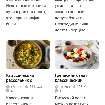
Некоторые историки
ужина являются
кулинарии полагают,
замороженные
что первые вафли
полуфабрикаты.
были ...
Необходимо лишь
достать порцию ...
Классический
Греческий салат
рассольник с
классический
перловкой и
54 Ккал
123 Ккал
1 ч 40 м
15 мин
солёными огурцами
4
1
Классический
Греческий салат
рассольник с
можно встретить