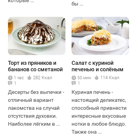
которые ...
бы ...
Торт из пряников и
Салат с куриной
бананов со сметаной
печенью и солёным
огурцом
282 Ккал
114 Ккал
1 час
50 мин
1
1
Десерты без выпечки -
Куриная печень -
отличный вариант
настоящий деликатес,
лакомства на случай
способный привнести
отсутствия духовки.
интересные вкусовые
Наиболее лёгким в ...
нотки в любое блюдо.
Также она ...