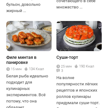
сочетающего в себе
бульон, довольно
множество ...
жирный ...
Филе минтая в
Суши-торт
панировке
190 Ккал
25 мин
134 Ккал
15 мин
3
Белая рыба идеально
На волне
подходит для
популярности лёгких
кулинарных
рецептов и японских
экспериментов. Всё
роллов кулинары
потому, что она
придумали суши-торт.
обладает