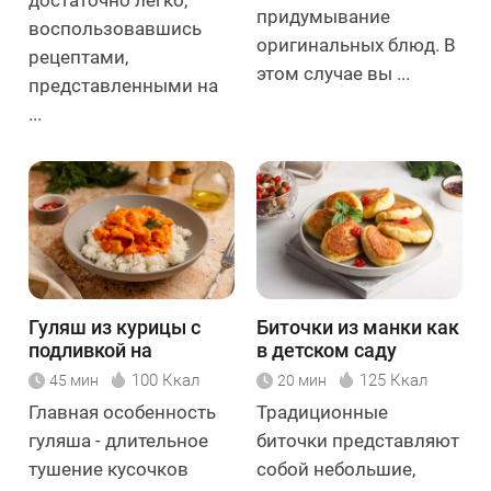
достаточно легко,
придумывание
воспользовавшись
оригинальных блюд. В
рецептами,
этом случае вы ...
представленными на
...
Гуляш из курицы с
Биточки из манки как
подливкой на
в детском саду
сковороде
100 Ккал
125 Ккал
45 мин
20 мин
Главная особенность
Традиционные
гуляша - длительное
биточки представляют
тушение кусочков
собой небольшие,