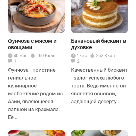
Фунчоза с мясом и
Банановый бисквит в
овощами
духовке
160 Ккал
252 Ккал
40 мин
1 час
1
2
Фунчоза - поистине
Качественный бисквит
гениальное
- залог успеха любого
кулинарное
торта. Ведь именно он
изобретение родом из
является основой,
Азии, являющееся
задающей десерту ...
лапшой из крахмала.
Её ...