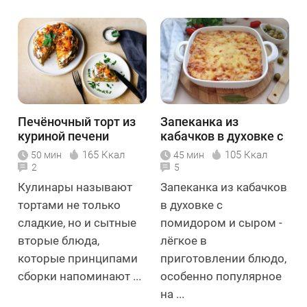
Печёночный торт из
Запеканка из
куриной печени
кабачков в духовке с
помидором и сыром
165 Ккал
105 Ккал
50 мин
45 мин
2
5
Кулинары называют
Запеканка из кабачков
тортами не только
в духовке с
сладкие, но и сытные
помидором и сыром -
вторые блюда,
лёгкое в
которые принципами
приготовлении блюдо,
сборки напоминают ...
особенно популярное
на ...