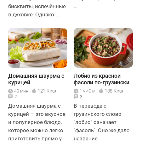
бисквиты, испечённые
...
в духовке. Однако ...
Домашняя шаурма с
Лобио из красной
курицей
фасоли по-грузински
121 Ккал
188 Ккал
40 мин
1 ч 40 м
2
3
Домашняя шаурма с
В переводе с
курицей — это вкусное
грузинского слово
и популярное блюдо,
"лобио" означает
которое можно легко
"фасоль". Оно же дало
приготовить прямо у
название