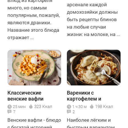
Блюд из картофеля
арсенале каждой
много, но самым
домохозяйки должны
популярным, пожалуй,
быть рецепты блинов
являются драники.
на любые случаи
Название этого блюда
жизни: на молоке, на ...
отражает ...
Классические
Вареники с
венские вафли
картофелем и
грибами
323 Ккал
198 Ккал
25 мин
1 ч 30 м
7
2
Венские вафли - блюдо
Наиболее лёгким и
с богатой историей.
быстрым вариантом