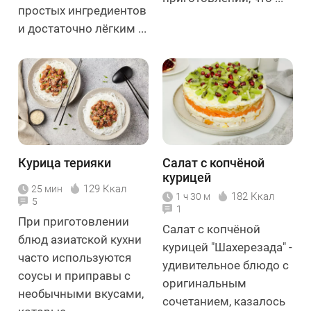
простых ингредиентов
и достаточно лёгким ...
Курица терияки
Салат с копчёной
курицей
129 Ккал
25 мин
"Шахерезада"
182 Ккал
1 ч 30 м
5
1
При приготовлении
Салат с копчёной
блюд азиатской кухни
курицей "Шахерезада" -
часто используются
удивительное блюдо с
соусы и приправы с
оригинальным
необычными вкусами,
сочетанием, казалось