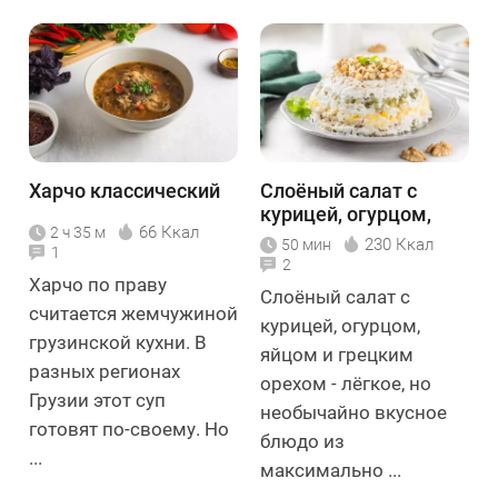
Харчо классический
Слоёный салат с
курицей, огурцом,
66 Ккал
2 ч 35 м
яйцом и грецким
230 Ккал
50 мин
1
орехом
2
Харчо по праву
Слоёный салат с
считается жемчужиной
курицей, огурцом,
грузинской кухни. В
яйцом и грецким
разных регионах
орехом - лёгкое, но
Грузии этот суп
необычайно вкусное
готовят по-своему. Но
блюдо из
...
максимально ...