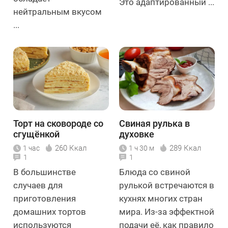
Это адаптированный ...
нейтральным вкусом
...
Торт на сковороде со
Свиная рулька в
сгущёнкой
духовке
260 Ккал
289 Ккал
1 час
1 ч 30 м
1
1
В большинстве
Блюда со свиной
случаев для
рулькой встречаются в
приготовления
кухнях многих стран
домашних тортов
мира. Из-за эффектной
используются
подачи её, как правило