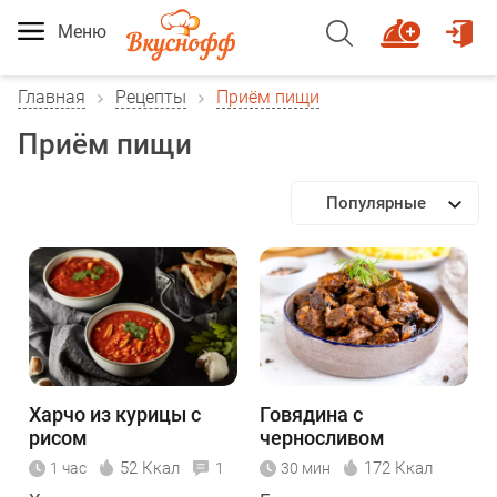
Меню
Главная
Рецепты
Приём пищи
Приём пищи
Популярные
Харчо из курицы с
Говядина с
рисом
черносливом
52 Ккал
172 Ккал
1 час
1
30 мин