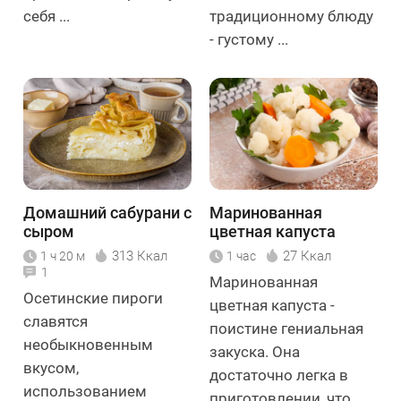
себя ...
традиционному блюду
- густому ...
Домашний сабурани с
Маринованная
сыром
цветная капуста
313 Ккал
27 Ккал
1 ч 20 м
1 час
1
Маринованная
Осетинские пироги
цветная капуста -
славятся
поистине гениальная
необыкновенным
закуска. Она
вкусом,
достаточно легка в
использованием
приготовлении, что ...