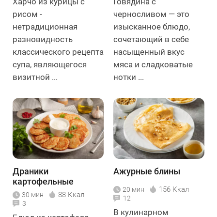
Харчо из курицы с
Говядина с
рисом -
черносливом — это
нетрадиционная
изысканное блюдо,
разновидность
сочетающий в себе
классического рецепта
насыщенный вкус
супа, являющегося
мяса и сладковатые
визитной ...
нотки ...
Драники
Ажурные блины
картофельные
156 Ккал
20 мин
классические
88 Ккал
30 мин
12
3
В кулинарном