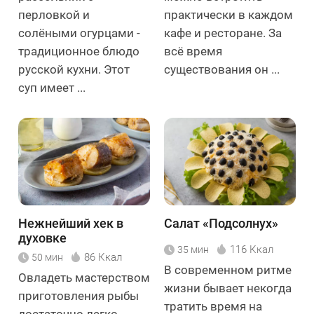
перловкой и
практически в каждом
солёными огурцами -
кафе и ресторане. За
традиционное блюдо
всё время
русской кухни. Этот
существования он ...
суп имеет ...
Нежнейший хек в
Салат «Подсолнух»
духовке
116 Ккал
35 мин
86 Ккал
50 мин
В современном ритме
Овладеть мастерством
жизни бывает некогда
приготовления рыбы
тратить время на