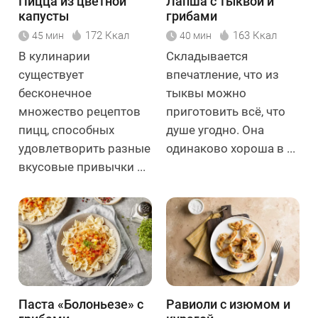
Пицца из цветной
Лапша с тыквой и
капусты
грибами
172 Ккал
163 Ккал
45 мин
40 мин
В кулинарии
Складывается
существует
впечатление, что из
бесконечное
тыквы можно
множество рецептов
приготовить всё, что
пицц, способных
душе угодно. Она
удовлетворить разные
одинаково хороша в ...
вкусовые привычки ...
Паста «Болоньезе» с
Равиоли с изюмом и