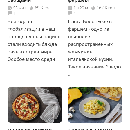
69 Ккал
167 Ккал
25 мин
1 ч 20 м
1
4
Благодаря
Паста Болоньезе с
глобализации в наш
фаршем - одно из
повседневный рацион
наиболее
стали входить блюда
распространённых
разных стран мира.
жемчужин
Особое место среди ...
итальянской кухни.
Такое название блюдо
...