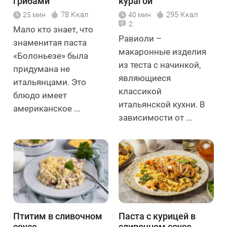
грибами
курагой
78 Ккал
295 Ккал
25 мин
40 мин
2
Мало кто знает, что
Равиоли –
знаменитая паста
макаронные изделия
«Болоньезе» была
из теста с начинкой,
придумана не
являющиеся
итальянцами. Это
классикой
блюдо имеет
итальянской кухни. В
американское ...
зависимости от ...
Птитим в сливочном
Паста с курицей в
соусе
сливочном соусе