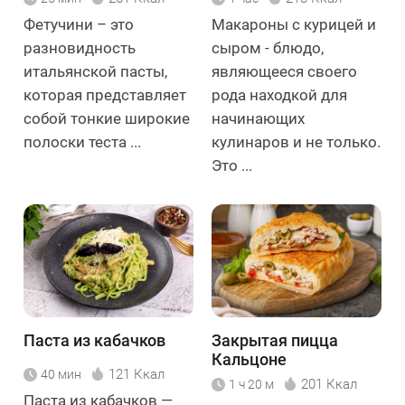
Фетучини – это
Макароны с курицей и
разновидность
сыром - блюдо,
итальянской пасты,
являющееся своего
которая представляет
рода находкой для
собой тонкие широкие
начинающих
полоски теста ...
кулинаров и не только.
Это ...
Паста из кабачков
Закрытая пицца
Кальцоне
121 Ккал
40 мин
201 Ккал
1 ч 20 м
Паста из кабачков —