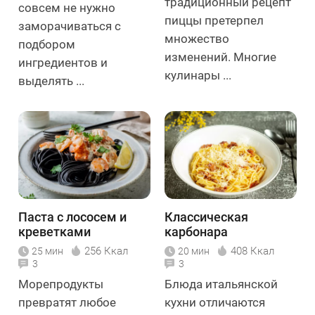
традиционный рецепт
совсем не нужно
пиццы претерпел
заморачиваться с
множество
подбором
изменений. Многие
ингредиентов и
кулинары ...
выделять ...
Паста с лососем и
Классическая
креветками
карбонара
256 Ккал
408 Ккал
25 мин
20 мин
3
3
Морепродукты
Блюда итальянской
превратят любое
кухни отличаются