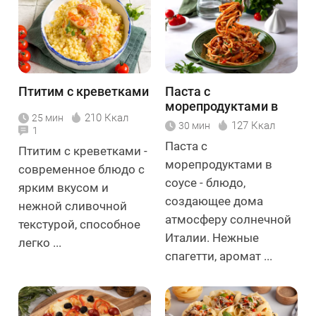
Птитим с креветками
Паста с
морепродуктами в
210 Ккал
25 мин
соусе
127 Ккал
30 мин
1
Паста с
Птитим с креветками -
морепродуктами в
современное блюдо с
соусе - блюдо,
ярким вкусом и
создающее дома
нежной сливочной
атмосферу солнечной
текстурой, способное
Италии. Нежные
легко ...
спагетти, аромат ...