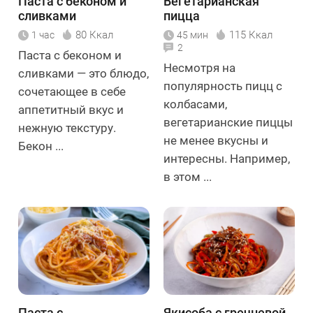
Паста с беконом и
Вегетарианская
сливками
пицца
80 Ккал
115 Ккал
1 час
45 мин
2
Паста с беконом и
Несмотря на
сливками — это блюдо,
популярность пицц с
сочетающее в себе
колбасами,
аппетитный вкус и
вегетарианские пиццы
нежную текстуру.
не менее вкусны и
Бекон ...
интересны. Например,
в этом ...
Паста с
Якисоба с гречневой