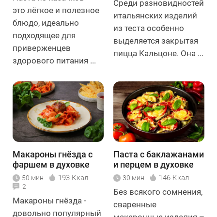
Среди разновидностей
это лёгкое и полезное
итальянских изделий
блюдо, идеально
из теста особенно
подходящее для
выделяется закрытая
приверженцев
пицца Кальцоне. Она ...
здорового питания ...
Макароны гнёзда с
Паста с баклажанами
фаршем в духовке
и перцем в духовке
193 Ккал
146 Ккал
50 мин
30 мин
2
Без всякого сомнения,
Макароны гнёзда -
сваренные
довольно популярный