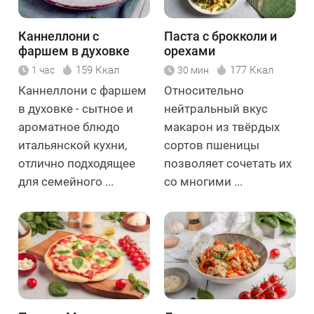
Каннеллони с
Паста с брокколи и
фаршем в духовке
орехами
159 Ккал
177 Ккал
1 час
30 мин
Каннеллони с фаршем
Относительно
в духовке - сытное и
нейтральный вкус
ароматное блюдо
макарон из твёрдых
итальянской кухни,
сортов пшеницы
отлично подходящее
позволяет сочетать их
для семейного ...
со многими ...