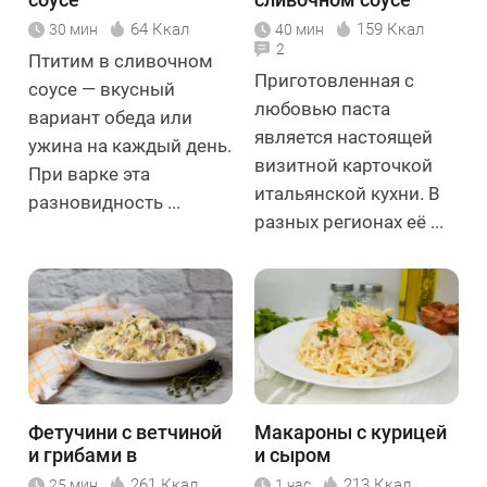
64 Ккал
159 Ккал
30 мин
40 мин
2
Птитим в сливочном
Приготовленная с
соусе — вкусный
любовью паста
вариант обеда или
является настоящей
ужина на каждый день.
визитной карточкой
При варке эта
итальянской кухни. В
разновидность ...
разных регионах её ...
Фетучини с ветчиной
Макароны с курицей
и грибами в
и сыром
сливочном соусе
261 Ккал
213 Ккал
25 мин
1 час