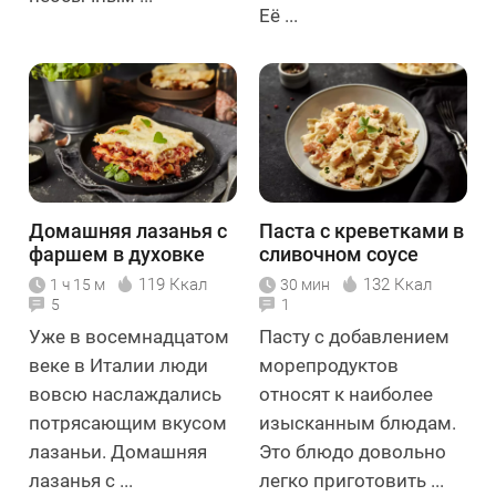
Её ...
Домашняя лазанья с
Паста с креветками в
фаршем в духовке
сливочном соусе
119 Ккал
132 Ккал
1 ч 15 м
30 мин
5
1
Уже в восемнадцатом
Пасту с добавлением
веке в Италии люди
морепродуктов
вовсю наслаждались
относят к наиболее
потрясающим вкусом
изысканным блюдам.
лазаньи. Домашняя
Это блюдо довольно
лазанья с ...
легко приготовить ...