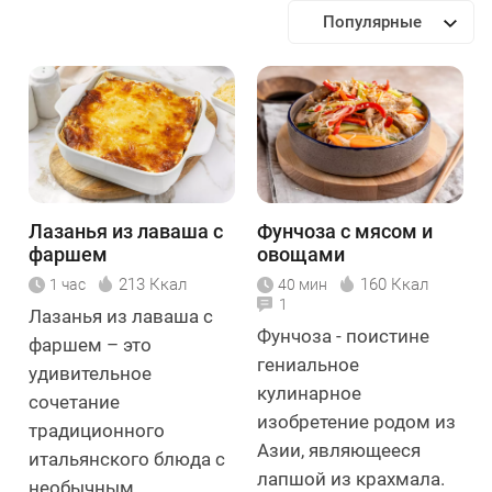
Популярные
Лазанья из лаваша с
Фунчоза с мясом и
фаршем
овощами
213 Ккал
160 Ккал
1 час
40 мин
1
Лазанья из лаваша с
Фунчоза - поистине
фаршем – это
гениальное
удивительное
кулинарное
сочетание
изобретение родом из
традиционного
Азии, являющееся
итальянского блюда с
лапшой из крахмала.
необычным ...