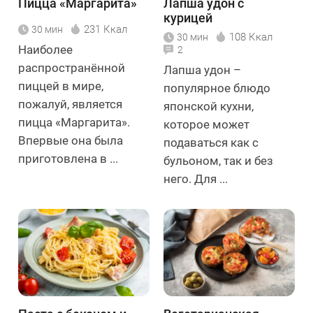
Пицца «Маргарита»
Лапша удон с
курицей
231 Ккал
30 мин
108 Ккал
30 мин
Наиболее
2
распространённой
Лапша удон –
пиццей в мире,
популярное блюдо
пожалуй, является
японской кухни,
пицца «Маргарита».
которое может
Впервые она была
подаваться как с
приготовлена в ...
бульоном, так и без
него. Для ...