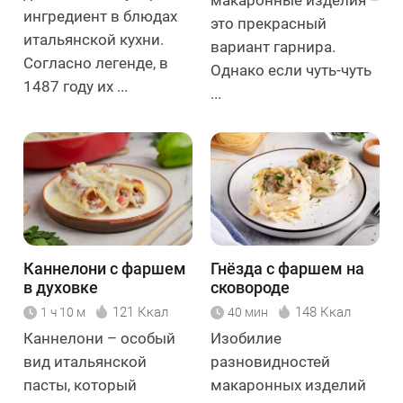
макаронные изделия –
ингредиент в блюдах
это прекрасный
итальянской кухни.
вариант гарнира.
Согласно легенде, в
Однако если чуть-чуть
1487 году их ...
...
Каннелони с фаршем
Гнёзда с фаршем на
в духовке
сковороде
121 Ккал
148 Ккал
1 ч 10 м
40 мин
Каннелони – особый
Изобилие
вид итальянской
разновидностей
пасты, который
макаронных изделий