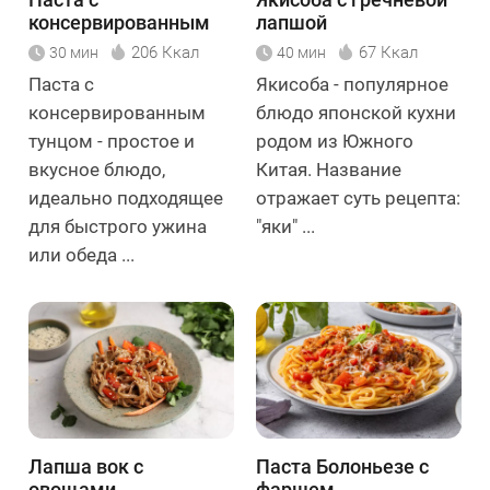
консервированным
лапшой
тунцом
206 Ккал
67 Ккал
30 мин
40 мин
Паста с
Якисоба - популярное
консервированным
блюдо японской кухни
тунцом - простое и
родом из Южного
вкусное блюдо,
Китая. Название
идеально подходящее
отражает суть рецепта:
для быстрого ужина
"яки" ...
или обеда ...
Лапша вок с
Паста Болоньезе с
овощами
фаршем