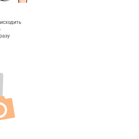
 исходить
а
разу