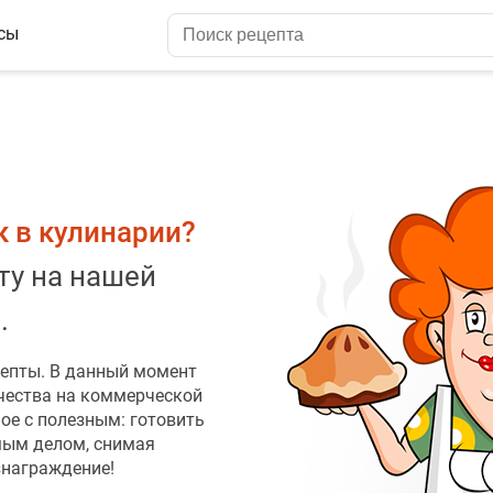
сы
к в кулинарии?
у на нашей
.
цепты. В данный момент
чества на коммерческой
ое с полезным: готовить
мым делом, снимая
знаграждение!