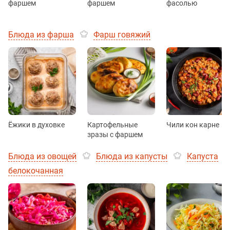
фаршем
фаршем
фасолью
Блюда из фарша
Фарш говяжий
Ёжики в духовке
Картофельные
Чили кон карне
зразы с фаршем
Блюда из овощей
Блюда из капусты
Капуста
белокочанная