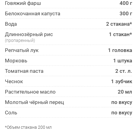
Говяжий фарш
400 г
Белокоча­нная капуста
300 г
Вода
2 стакана*
Длиннозёрный рис
1 стакан*
(пропаренный)
Репчатый лук
1 головка
Морковь
1 штука
Томатная паста
2 ст. л.
Чеснок
1 зубчик
Растительное масло
20 мл
Молотый чёрный перец
по вкусу
Соль
по вкусу
*Объем стакана 200 мл