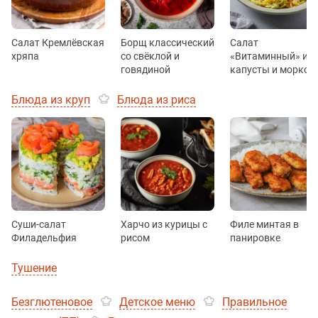
Салат Кремлёвская
Борщ классический
Салат
хряпа
со свёклой и
«Витаминный» из
говядиной
капусты и морков
Блюда из круп
Блюда из риса
Суши-салат
Харчо из курицы с
Филе минтая в
Филадельфия
рисом
панировке
Тушение
Безглютеновое
Детское меню
Правильное