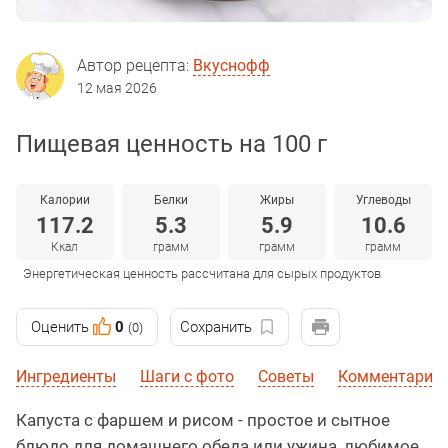
Автор рецепта:
Вкуснофф
12 мая 2026
Пищевая ценность на 100 г
Калории
Белки
Жиры
Углеводы
117.2
5.3
5.9
10.6
Ккал
грамм
грамм
грамм
Энергетическая ценность рассчитана для сырых продуктов
Оценить
0
Сохранить
(0)
Ингредиенты
Шаги с фото
Советы
Комментарии
Капуста с фаршем и рисом - простое и сытное
блюдо для домашнего обеда или ужина, любимое