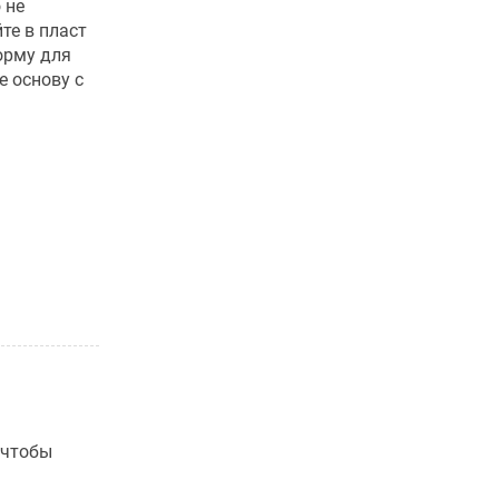
 не
те в пласт
орму для
е основу с
 чтобы