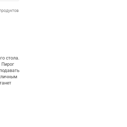
 продуктов
го стола.
. Пирог
 подавать
отличным
танет