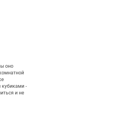
бы оно
 комнатной
ке
 кубиками -
иться и не