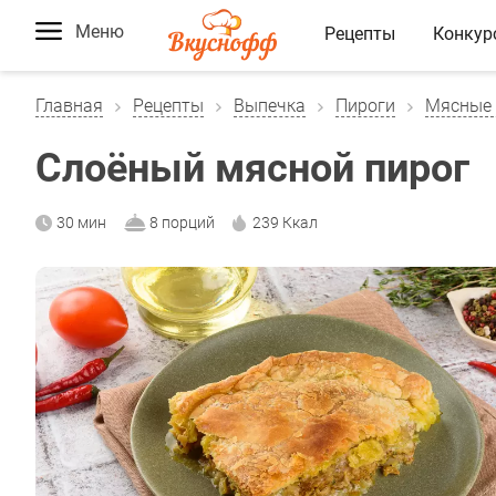
Меню
Рецепты
Конкур
Главная
Рецепты
Выпечка
Пироги
Мясные 
Слоёный мясной пирог
30 мин
8 порций
239 Ккал