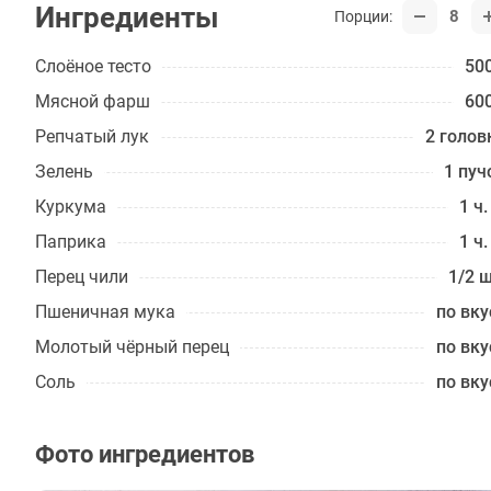
Ингредиенты
8
Порции:
Слоёное тесто
500
Мясной фарш
600
Репчатый лук
2 голов
Зелень
1 пуч
Куркума
1 ч.
Паприка
1 ч.
Перец чили
1/2 ш
Пшеничная мука
по вку
Молотый чёрный перец
по вку
Соль
по вку
Фото ингредиентов