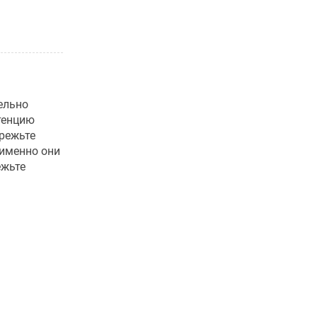
ельно
тенцию
арежьте
 именно они
ежьте