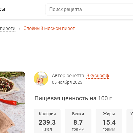
сы
пироги
Слоёный мясной пирог
Автор рецепта:
Вкуснофф
05 ноября 2025
Пищевая ценность на 100 г
Калории
Белки
Жиры
У
239.3
8.7
15.4
Ккал
грамм
грамм