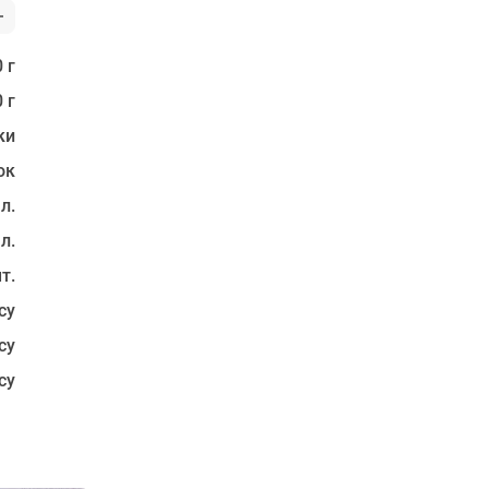
 г
 г
ки
ок
 л.
 л.
т.
су
су
су