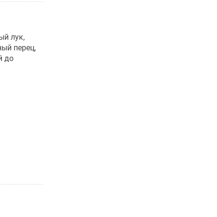
ый лук,
ный перец,
й до