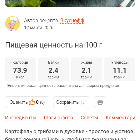
Автор рецепта:
Вкуснофф
12 марта 2026
Пищевая ценность на 100 г
Калории
Белки
Жиры
Углеводы
73.9
2.4
2.1
11.1
Ккал
грамм
грамм
грамм
Энергетическая ценность рассчитана для сырых продуктов
Оценить
0
Сохранить
(0)
Ингредиенты
Шаги с фото
Советы
Комментарии
Картофель с грибами в духовке - простое и уютное
блюдо домашней кухни, любимое гурманами за