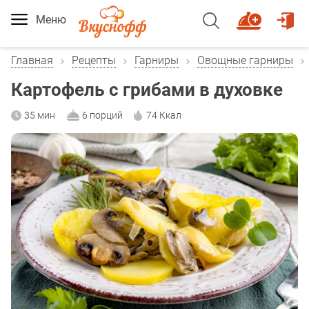
Меню
Главная
Рецепты
Гарниры
Овощные гарниры
Картофель с грибами в духовке
35 мин
6 порций
74 Ккал