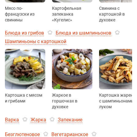
Мясо по-
Картофельная
Свинина с
французски из
запеканка
картошкой в
свинины
«Кугелис»
духовке
Блюда из грибов
Блюда из шампиньонов
Шампиньоны с картошкой
Картошка с мясом
Жаркое в
Картошка жарена
и грибами
горшочках в
с шампиньонами и
духовке
луком
Варка
Жарка
Запекание
Безглютеновое
Вегетарианское