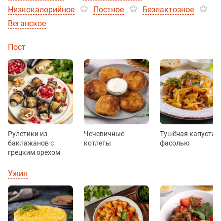
Низкокалорийное
Постное
Безлактозное
Веганское
Пост
Рулетики из
Чечевичные
Тушёная капуста с
баклажанов c
котлеты
фасолью
грецким орехом
Ужин