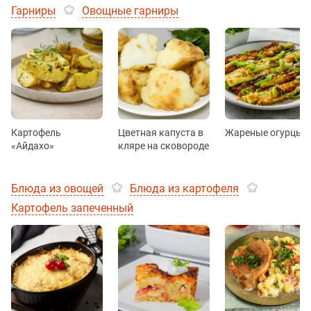
Гарниры
Овощные гарниры
Картофель
Цветная капуста в
Жареные огурцы
«Айдахо»
кляре на сковороде
Блюда из овощей
Блюда из картофеля
Картофель запеченный