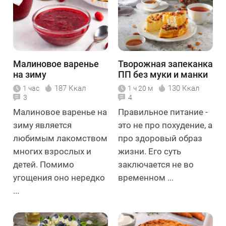
Малиновое варенье
Творожная запеканка
на зиму
ПП без муки и манки
187 Ккал
130 Ккал
1 час
1 ч 20 м
3
4
Малиновое варенье на
Правильное питание -
зиму является
это не про похудение, а
любимым лакомством
про здоровый образ
многих взрослых и
жизни. Его суть
детей. Помимо
заключается не во
угощения оно нередко
временном ...
...