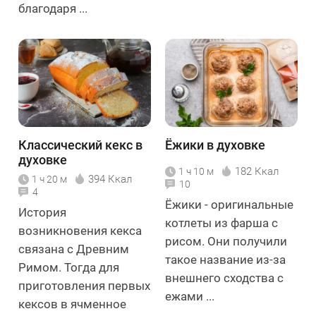
благодаря ...
Классический кекс в
Ёжики в духовке
духовке
182 Ккал
1 ч 10 м
394 Ккал
1 ч 20 м
10
4
Ёжики - оригинальные
История
котлеты из фарша с
возникновения кекса
рисом. Они получили
связана с Древним
такое название из-за
Римом. Тогда для
внешнего сходства с
приготовления первых
ежами ...
кексов в ячменное