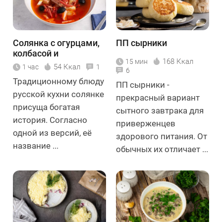
Солянка с огурцами,
ПП сырники
колбасой и
168 Ккал
15 мин
картошкой
54 Ккал
1 час
1
6
Традиционному блюду
ПП сырники -
русской кухни солянке
прекрасный вариант
присуща богатая
сытного завтрака для
история. Согласно
приверженцев
одной из версий, её
здорового питания. От
название ...
обычных их отличает ...