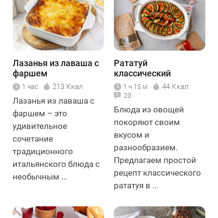
Лазанья из лаваша с
Рататуй
фаршем
классический
213 Ккал
44 Ккал
1 час
1 ч 15 м
20
Лазанья из лаваша с
Блюда из овощей
фаршем – это
покоряют своим
удивительное
вкусом и
сочетание
разнообразием.
традиционного
Предлагаем простой
итальянского блюда с
рецепт классического
необычным ...
рататуя в ...