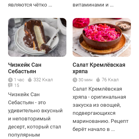
являются чётко ...
витаминами и ...
Чизкейк Сан
Салат Кремлёвская
Себастьян
хряпа
332 Ккал
76 Ккал
1 час
30 мин
15
Салат Кремлёвская
Чизкейк Сан
хряпа - оригинальная
Себастьян - это
закуска из овощей,
удивительно вкусный
подвергающихся
и неповторимый
маринованию. Рецепт
десерт, который стал
берёт начало в ...
популярным