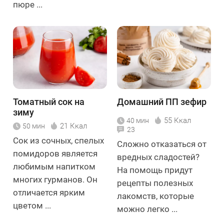
пюре ...
Томатный сок на
Домашний ПП зефир
зиму
55 Ккал
40 мин
21 Ккал
50 мин
23
Сок из сочных, спелых
Сложно отказаться от
помидоров является
вредных сладостей?
любимым напитком
На помощь придут
многих гурманов. Он
рецепты полезных
отличается ярким
лакомств, которые
цветом ...
можно легко ...