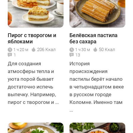
Пирог с творогом и
Белёвская пастила
яблоками
без сахара
206 Ккал
50 Ккал
1 ч 20 м
1 ч 30 м
1
13
Для создания
История
атмосферы тепла и
происхождения
уюта порой бывает
пастилы берёт начало
достаточно испечь
в четырнадцатом веке
выпечку. Например,
в русском городе
пирог с творогом и ...
Коломне. Именно там
...