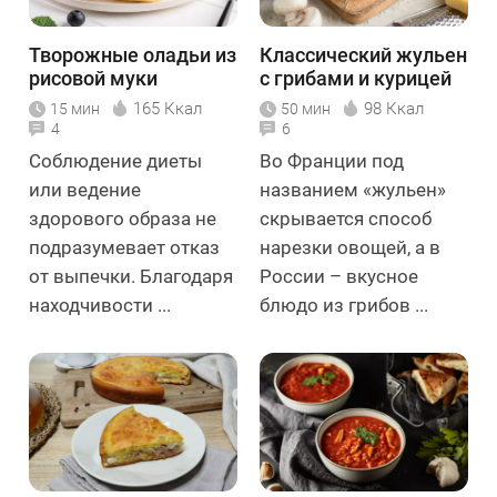
Творожные оладьи из
Классический жульен
рисовой муки
с грибами и курицей
165 Ккал
98 Ккал
15 мин
50 мин
4
6
Соблюдение диеты
Во Франции под
или ведение
названием «жульен»
здорового образа не
скрывается способ
подразумевает отказ
нарезки овощей, а в
от выпечки. Благодаря
России – вкусное
находчивости ...
блюдо из грибов ...