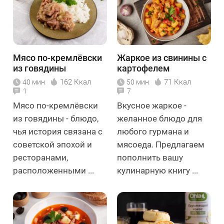
Мясо по-кремлёвски
Жаркое из свинины с
из говядины
картофелем
162 Ккал
71 Ккал
40 мин
50 мин
1
7
Мясо по-кремлёвски
Вкусное жаркое -
из говядины - блюдо,
желанное блюдо для
чья история связана с
любого гурмана и
советской эпохой и
мясоеда. Предлагаем
ресторанами,
пополнить вашу
расположенными ...
кулинарную книгу ...