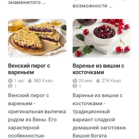
знаменитого ...
возможности ...
Венский пирог с
Варенье из вишни с
вареньем
косточками
360 Ккал
274 Ккал
1 час
35 мин
1
1
Венский пирог с
Варенье из вишни с
вареньем -
косточками -
оригинальная выпечка
традиционный
родом из Вены. Его
вариант сладкой
характерной
домашней заготовки.
особенностью
Вишня богата