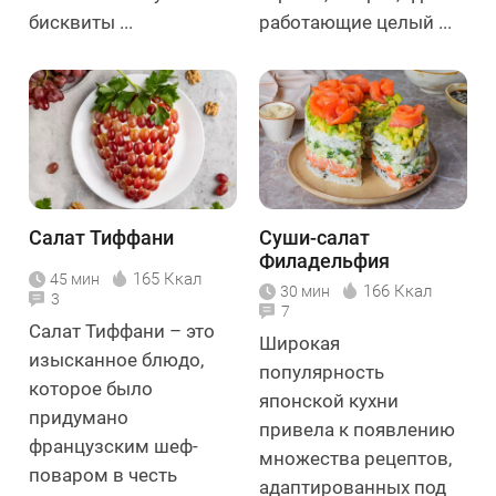
бисквиты ...
работающие целый ...
Салат Тиффани
Суши-салат
Филадельфия
165 Ккал
45 мин
166 Ккал
30 мин
3
7
Салат Тиффани – это
Широкая
изысканное блюдо,
популярность
которое было
японской кухни
придумано
привела к появлению
французским шеф-
множества рецептов,
поваром в честь
адаптированных под