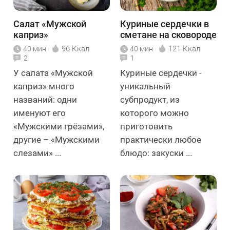
Салат «Мужской
Куриные сердечки в
каприз»
сметане на сковороде
96 Ккал
121 Ккал
40 мин
40 мин
2
1
У салата «Мужской
Куриные сердечки -
каприз» много
уникальный
названий: одни
субпродукт, из
именуют его
которого можно
«Мужскими грёзами»,
приготовить
другие – «Мужскими
практически любое
слезами» ...
блюдо: закуски ...