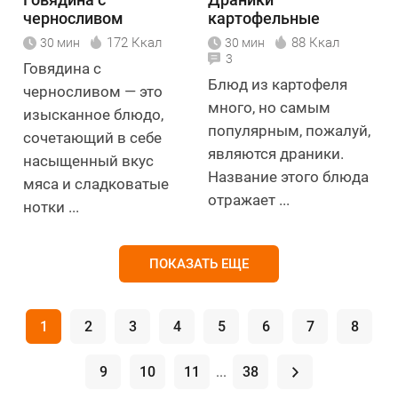
черносливом
картофельные
классические
172 Ккал
88 Ккал
30 мин
30 мин
3
Говядина с
Блюд из картофеля
черносливом — это
много, но самым
изысканное блюдо,
популярным, пожалуй,
сочетающий в себе
являются драники.
насыщенный вкус
Название этого блюда
мяса и сладковатые
отражает ...
нотки ...
ПОКАЗАТЬ ЕЩЕ
1
2
3
4
5
6
7
8
9
10
11
...
38
.