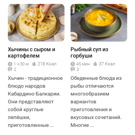
Хычины с сыром и
Рыбный суп из
картофелем
горбуши
218 Ккал
37 Ккал
1 ч 30 м
45 мин
2
3
Хычин - традиционное
Обеденные блюда из
блюдо народов
рыбы отличаются
Кабардино-Балкарии.
многообразием
Они представляют
вариантов
собой круглые
приготовления и
лепёшки,
вкусовых сочетаний.
приготовленные ...
Многие ...