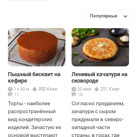
Популярные
Пышный бисквит на
Ленивый хачапури на
кефире
сковороде
300 Ккал
251 Ккал
1 ч 30 м
20 мин
11
10
Торты - наиболее
Согласно преданиям,
распространённый
хачапури с сыром
вид кондитерских
придумали в северо-
изделий. Зачастую их
западной части
основой выступают
страны, в горах, где