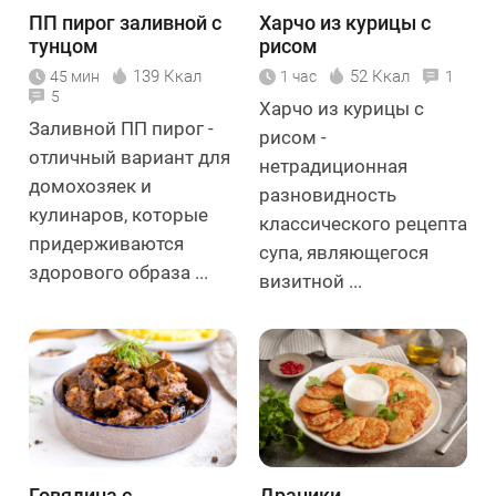
ПП пирог заливной с
Харчо из курицы с
тунцом
рисом
139 Ккал
52 Ккал
45 мин
1 час
1
5
Харчо из курицы с
Заливной ПП пирог -
рисом -
отличный вариант для
нетрадиционная
домохозяек и
разновидность
кулинаров, которые
классического рецепта
придерживаются
супа, являющегося
здорового образа ...
визитной ...
Говядина с
Драники