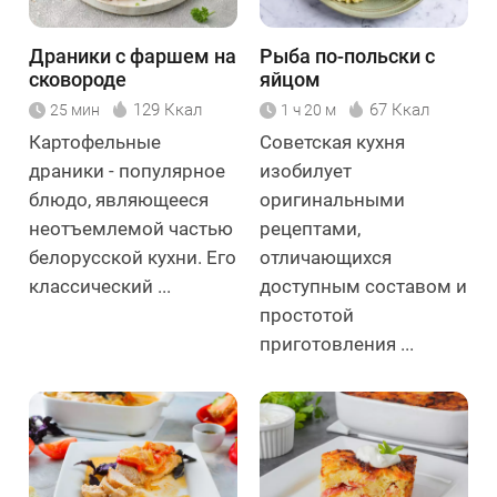
Драники с фаршем на
Рыба по-польски с
сковороде
яйцом
129 Ккал
67 Ккал
25 мин
1 ч 20 м
Картофельные
Советская кухня
драники - популярное
изобилует
блюдо, являющееся
оригинальными
неотъемлемой частью
рецептами,
белорусской кухни. Его
отличающихся
классический ...
доступным составом и
простотой
приготовления ...