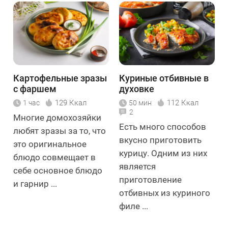
Картофельные зразы
Куриные отбивные в
с фаршем
духовке
129 Ккал
112 Ккал
1 час
50 мин
2
Многие домохозяйки
Есть много способов
любят зразы за то, что
вкусно приготовить
это оригинальное
курицу. Одним из них
блюдо совмещает в
является
себе основное блюдо
приготовление
и гарнир ...
отбивных из куриного
филе ...