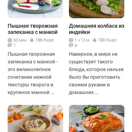
Пышная творожная
Домашняя колбаса из
запеканка с манкой
индейки
186 Ккал
180 Ккал
30 мин
1 ч 15 м
1
6
Пышная творожная
Наверное, в мире не
запеканка с манкой -
существует такого
это великолепное
блюда, которое нельзя
сочетание нежной
было бы приготовить
текстуры творога и
своими руками в
крупинок манной ...
домашних ...