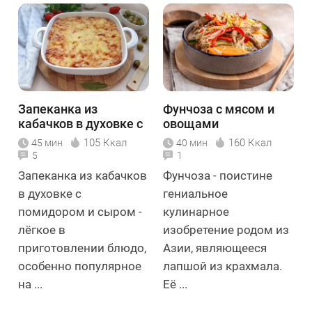
Запеканка из
Фунчоза с мясом и
кабачков в духовке с
овощами
помидором и сыром
105 Ккал
160 Ккал
45 мин
40 мин
5
1
Запеканка из кабачков
Фунчоза - поистине
в духовке с
гениальное
помидором и сыром -
кулинарное
лёгкое в
изобретение родом из
приготовлении блюдо,
Азии, являющееся
особенно популярное
лапшой из крахмала.
на ...
Её ...