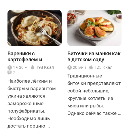
Вареники с
Биточки из манки как
картофелем и
в детском саду
грибами
198 Ккал
125 Ккал
1 ч 30 м
20 мин
2
Традиционные
Наиболее лёгким и
биточки представляют
быстрым вариантом
собой небольшие,
ужина являются
круглые котлеты из
замороженные
мяса или рыбы.
полуфабрикаты.
Однако сейчас также ...
Необходимо лишь
достать порцию ...