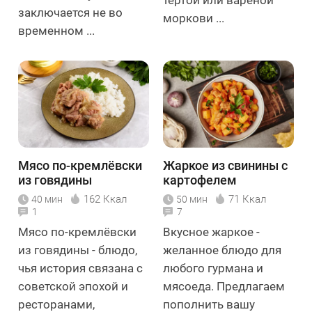
заключается не во
моркови ...
временном ...
Мясо по-кремлёвски
Жаркое из свинины с
из говядины
картофелем
162 Ккал
71 Ккал
40 мин
50 мин
1
7
Мясо по-кремлёвски
Вкусное жаркое -
из говядины - блюдо,
желанное блюдо для
чья история связана с
любого гурмана и
советской эпохой и
мясоеда. Предлагаем
ресторанами,
пополнить вашу