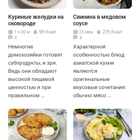
Куриные желудки на
Свинина в медовом
сковороде
соусе
99 Ккал
276 Ккал
1 ч 30 м
25 мин
4
3
Немногие
Характерной
домохозяйки готовят
особенностью блюд
субпродукты, и зря.
азиатской кухни
Ведь они обладают
являются
высокой пищевой
оригинальные
ценностью и при
вкусовые сочетания:
правильном ...
обычно мясо ...