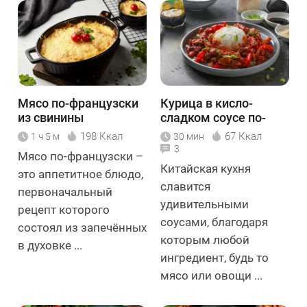
Мясо по-французски
Курица в кисло-
из свинины
сладком соусе по-
китайски
198 Ккал
67 Ккал
1 ч 5 м
30 мин
3
Мясо по-французски –
Китайская кухня
это аппетитное блюдо,
славится
первоначальный
удивительными
рецепт которого
соусами, благодаря
состоял из запечённых
которым любой
в духовке ...
ингредиент, будь то
мясо или овощи ...