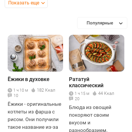
Показать еще
Популярные
Ёжики в духовке
Рататуй
классический
182 Ккал
1 ч 10 м
44 Ккал
1 ч 15 м
10
20
Ёжики - оригинальные
Блюда из овощей
котлеты из фарша с
покоряют своим
рисом. Они получили
вкусом и
такое название из-за
разнообразием.