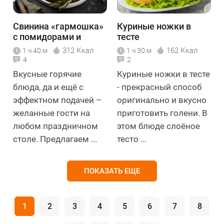
Свинина «гармошка»
Куриные ножки в
с помидорами и
тесте
сыром
312 Ккал
162 Ккал
1 ч 40 м
1 ч 30 м
4
2
Вкусные горячие
Куриные ножки в тесте
блюда, да и ещё с
- прекрасный способ
эффектном подачей –
оригинально и вкусно
желанные гости на
приготовить голени. В
любом праздничном
этом блюде слоёное
столе. Предлагаем ...
тесто ...
ПОКАЗАТЬ ЕЩЕ
1
2
3
4
5
6
7
8