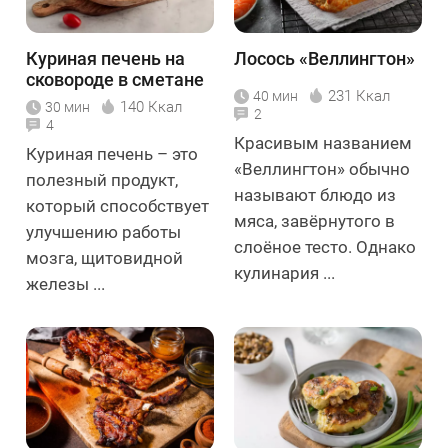
Куриная печень на
Лосось «Веллингтон»
сковороде в сметане
231 Ккал
40 мин
с луком
140 Ккал
30 мин
2
4
Красивым названием
Куриная печень – это
«Веллингтон» обычно
полезный продукт,
называют блюдо из
который способствует
мяса, завёрнутого в
улучшению работы
слоёное тесто. Однако
мозга, щитовидной
кулинария ...
железы ...