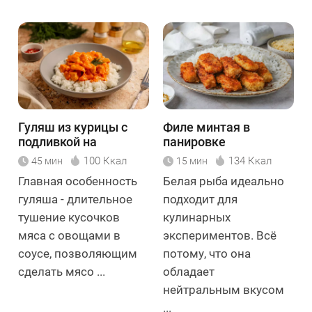
Гуляш из курицы с
Филе минтая в
подливкой на
панировке
сковороде
100 Ккал
134 Ккал
45 мин
15 мин
Главная особенность
Белая рыба идеально
гуляша - длительное
подходит для
тушение кусочков
кулинарных
мяса с овощами в
экспериментов. Всё
соусе, позволяющим
потому, что она
сделать мясо ...
обладает
нейтральным вкусом
...