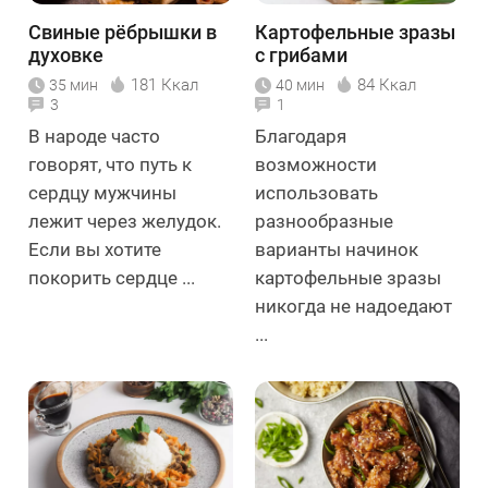
Свиные рёбрышки в
Картофельные зразы
духовке
с грибами
181 Ккал
84 Ккал
35 мин
40 мин
3
1
В народе часто
Благодаря
говорят, что путь к
возможности
сердцу мужчины
использовать
лежит через желудок.
разнообразные
Если вы хотите
варианты начинок
покорить сердце ...
картофельные зразы
никогда не надоедают
...