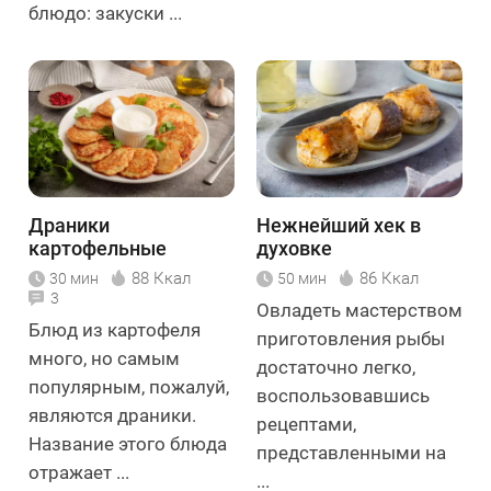
блюдо: закуски ...
Драники
Нежнейший хек в
картофельные
духовке
классические
88 Ккал
86 Ккал
30 мин
50 мин
3
Овладеть мастерством
Блюд из картофеля
приготовления рыбы
много, но самым
достаточно легко,
популярным, пожалуй,
воспользовавшись
являются драники.
рецептами,
Название этого блюда
представленными на
отражает ...
...