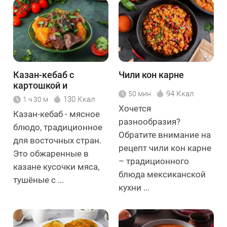
Казан-кебаб с
Чили кон карне
картошкой и
94 Ккал
50 мин
говядиной
130 Ккал
1 ч 30 м
Хочется
Казан-кебаб - мясное
разнообразия?
блюдо, традиционное
Обратите внимание на
для восточных стран.
рецепт чили кон карне
Это обжаренные в
– традиционного
казане кусочки мяса,
блюда мексиканской
тушёные с ...
кухни ...