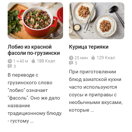
Лобио из красной
Курица терияки
фасоли по-грузински
129 Ккал
25 мин
188 Ккал
1 ч 40 м
5
3
При приготовлении
В переводе с
блюд азиатской кухни
грузинского слово
часто используются
"лобио" означает
соусы и приправы с
"фасоль". Оно же дало
необычными вкусами,
название
которые ...
традиционному блюду
- густому ...