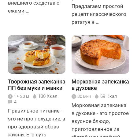
внешнего сходства с
Предлагаем простой
ежами ...
рецепт классического
рататуя в ...
Творожная запеканка
Морковная запеканка
ПП без муки и манки
в духовке
130 Ккал
69 Ккал
1 ч 20 м
30 мин
4
Морковная запеканка
Правильное питание -
в духовке - это простое
это не про похудение, а
вкусное блюдо,
про здоровый образ
приготовленное из
жизни. Его суть
тёртой или варёной