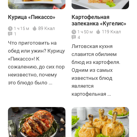
Курица «Пикассо»
Картофельная
запеканка «Кугелис»
89 Ккал
1 ч 15 м
119 Ккал
1 ч 50 м
1
4
Что приготовить на
Литовская кухня
обед или ужин? Курицу
славится обилием
«Пикассо»! К
блюд из картофеля.
сожалению, до сих пор
Одним из самых
неизвестно, почему
известных блюд
это блюдо было ...
является
картофельная ...