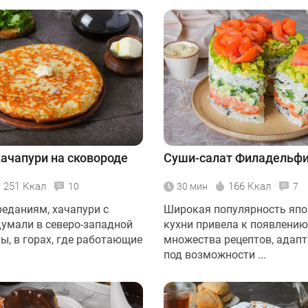
ачапури на сковороде
Суши-салат Филадельф
251 Ккал
166 Ккал
10
30 мин
7
реданиям, хачапури с
Широкая популярность япо
умали в северо-западной
кухни привела к появлению
ы, в горах, где работающие
множества рецептов, адап
под возможности ...