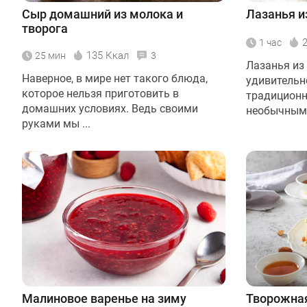
Сыр домашний из молока и
Лазанья и
творога
1 час
135 Ккал
25 мин
3
Лазанья из
Наверное, в мире нет такого блюда,
удивительн
которое нельзя приготовить в
традиционн
домашних условиях. Ведь своими
необычным .
руками мы ...
Малиновое варенье на зиму
Творожная