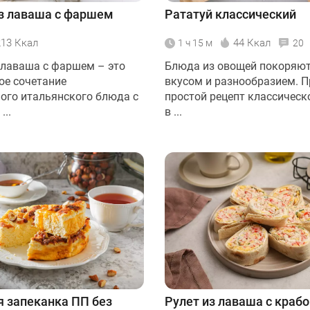
з лаваша с фаршем
Рататуй классический
213 Ккал
44 Ккал
1 ч 15 м
20
 лаваша с фаршем – это
Блюда из овощей покоряю
ое сочетание
вкусом и разнообразием. 
ого итальянского блюда с
простой рецепт классическ
..
в ...
 запеканка ПП без
Рулет из лаваша с краб