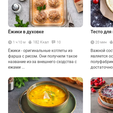
Ёжики в духовке
Тесто для
182 Ккал
1 ч 10 м
10
20 мин
Ёжики - оригинальные котлеты из
Важной со
фарша с рисом. Они получили такое
является ос
название из-за внешнего сходства с
полуфабри
ежами ...
достаточно