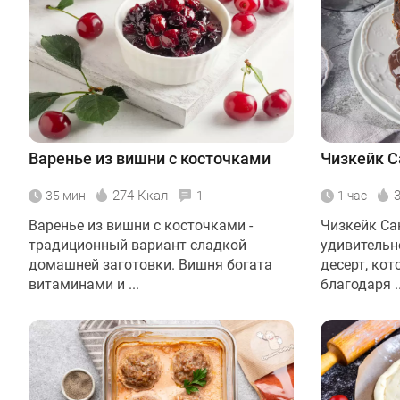
Варенье из вишни с косточками
Чизкейк С
274 Ккал
35 мин
1
1 час
Варенье из вишни с косточками -
Чизкейк Сан
традиционный вариант сладкой
удивительн
домашней заготовки. Вишня богата
десерт, ко
витаминами и ...
благодаря ..