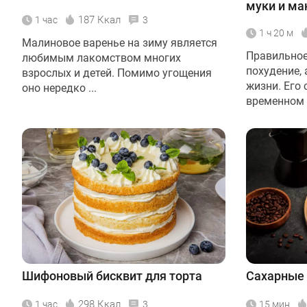
муки и ма
187 Ккал
1 час
3
1 ч 20 м
Малиновое варенье на зиму является
Правильное 
любимым лакомством многих
похудение,
взрослых и детей. Помимо угощения
жизни. Его 
оно нередко ...
временном .
Шифоновый бисквит для торта
Сахарные
298 Ккал
1 час
3
15 мин