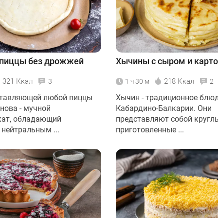
 пиццы без дрожжей
Хычины с сыром и карт
321 Ккал
218 Ккал
3
1 ч 30 м
2
ставляющей любой пиццы
Хычин - традиционное блю
нова - мучной
Кабардино-Балкарии. Они
кат, обладающий
представляют собой кругл
 нейтральным ...
приготовленные ...