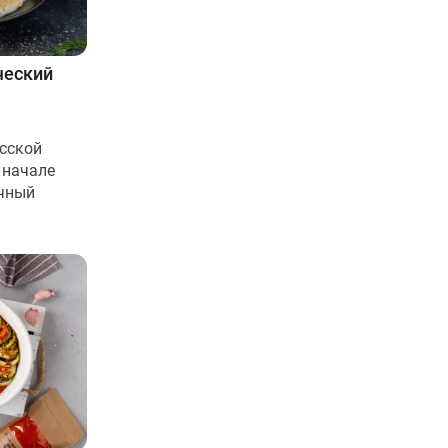
ческий
сской
 начале
ичный