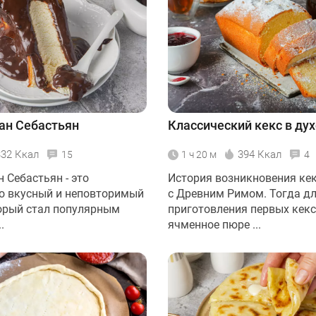
ан Себастьян
Классический кекс в ду
332 Ккал
394 Ккал
15
1 ч 20 м
4
 Себастьян - это
История возникновения кек
о вкусный и неповторимый
с Древним Римом. Тогда д
торый стал популярным
приготовления первых кекс
.
ячменное пюре ...