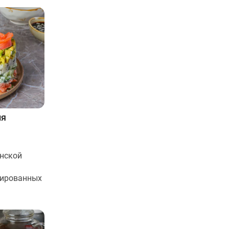
ия
нской
тированных