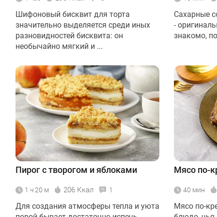
Шифоновый бисквит для торта
Сахарные с
значительно выделяется среди иных
- оригиналь
разновидностей бисквита: он
знакомо, по
необычайно мягкий и ...
Пирог с творогом и яблоками
Мясо по-к
206 Ккал
1 ч 20 м
1
40 мин
Для создания атмосферы тепла и уюта
Мясо по-кр
порой бывает достаточно испечь
блюдо, чья 