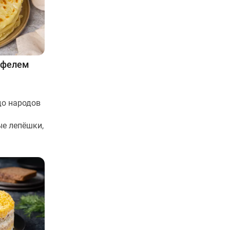
офелем
до народов
ые лепёшки,