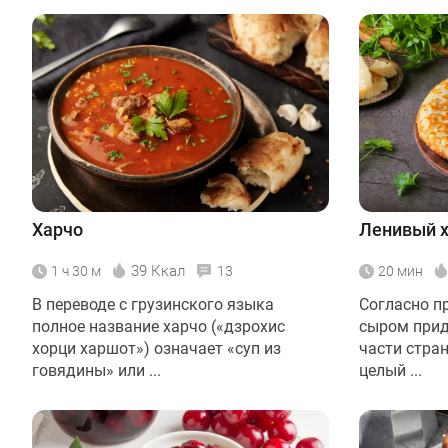
Харчо
Ленивый х
39 Ккал
1 ч 30 м
13
20 мин
В переводе с грузинского языка
Согласно п
полное название харчо («дзрохис
сыром прид
хорци харшот») означает «суп из
части стран
говядины» или ...
целый ...