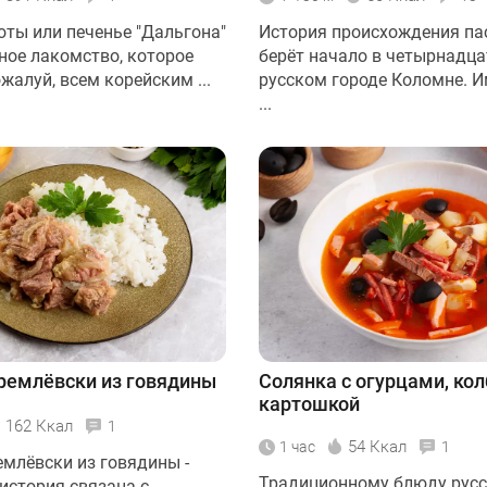
оты или печенье "Дальгона"
История происхождения па
ное лакомство, которое
берёт начало в четырнадца
жалуй, всем корейским ...
русском городе Коломне. 
...
ремлёвски из говядины
Солянка с огурцами, кол
картошкой
162 Ккал
1
54 Ккал
1 час
1
емлёвски из говядины -
Традиционному блюду русс
история связана с