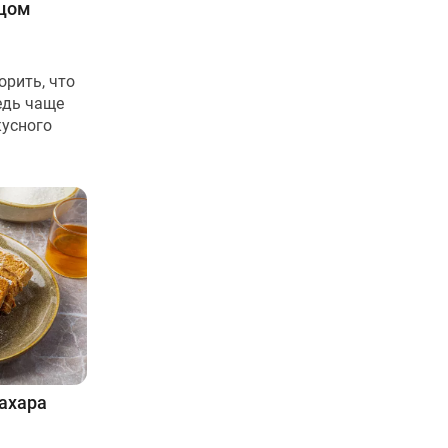
йцом
орить, что
едь чаще
кусного
сахара