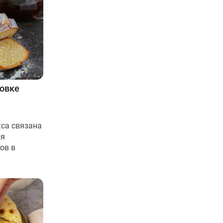
ховке
са связана
ля
ов в