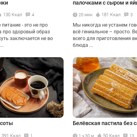
нки
палочками с сыром и я
130 Ккал
181 Ккал
4
20 мин
3
питание - это не про
Мы никогда не устанем гов
 а про здоровый образ
всё гениальное – просто. В
суть заключается не во
всего для приготовления в
..
блюда ...
 соты
Белёвская пастила без 
391 Ккал
50 Ккал
1
1 ч 30 м
13