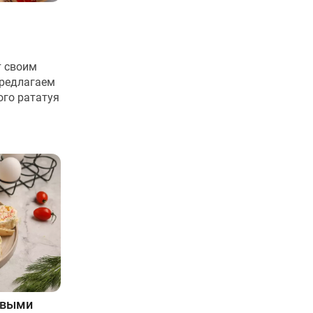
т своим
Предлагаем
ого рататуя
овыми