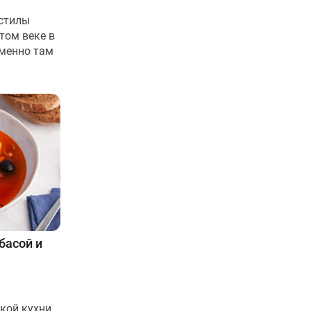
стилы
том веке в
Именно там
басой и
кой кухни