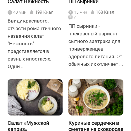
Салат Нежность
ПП сырники
199 Ккал
168 Ккал
40 мин
15 мин
6
Ввиду красивого,
ПП сырники -
отчасти романтичного
прекрасный вариант
названия салат
сытного завтрака для
"Нежность"
приверженцев
представляется в
здорового питания. От
разных ипостасях.
обычных их отличает ...
Одни ...
Салат «Мужской
Куриные сердечки в
каприз»
сметане на сковороде