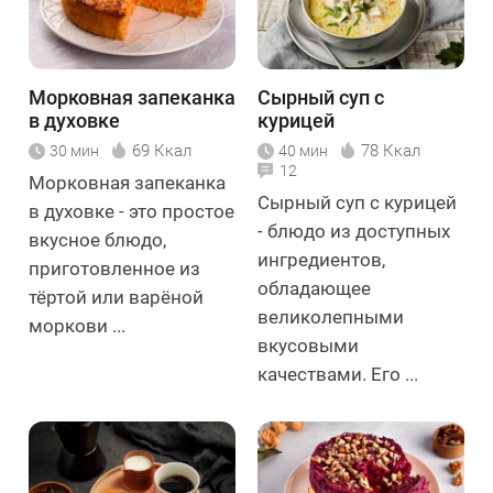
Морковная запеканка
Сырный суп с
в духовке
курицей
69 Ккал
78 Ккал
30 мин
40 мин
12
Морковная запеканка
Сырный суп с курицей
в духовке - это простое
- блюдо из доступных
вкусное блюдо,
ингредиентов,
приготовленное из
обладающее
тёртой или варёной
великолепными
моркови ...
вкусовыми
качествами. Его ...