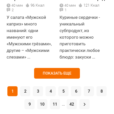
96 Ккал
121 Ккал
40 мин
40 мин
2
1
У салата «Мужской
Куриные сердечки -
каприз» много
уникальный
названий: одни
субпродукт, из
именуют его
которого можно
«Мужскими грёзами»,
приготовить
другие – «Мужскими
практически любое
слезами» ...
блюдо: закуски ...
ПОКАЗАТЬ ЕЩЕ
1
2
3
4
5
6
7
8
9
10
11
...
42
.