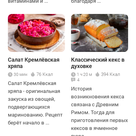
витаминами и ...
благодаря ...
Салат Кремлёвская
Классический кекс в
хряпа
духовке
76 Ккал
394 Ккал
30 мин
1 ч 20 м
4
Салат Кремлёвская
История
хряпа - оригинальная
возникновения кекса
закуска из овощей,
связана с Древним
подвергающихся
Римом. Тогда для
маринованию. Рецепт
приготовления первых
берёт начало в ...
кексов в ячменное