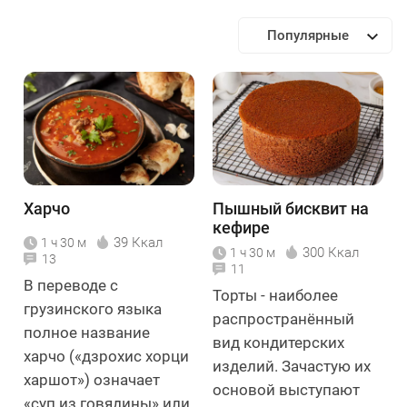
Популярные
Харчо
Пышный бисквит на
кефире
39 Ккал
1 ч 30 м
300 Ккал
1 ч 30 м
13
11
В переводе с
Торты - наиболее
грузинского языка
распространённый
полное название
вид кондитерских
харчо («дзрохис хорци
изделий. Зачастую их
харшот») означает
основой выступают
«суп из говядины» или