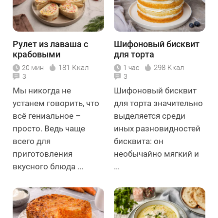
Рулет из лаваша с
Шифоновый бисквит
крабовыми
для торта
палочками с сыром и
181 Ккал
298 Ккал
20 мин
1 час
яйцом
3
3
Мы никогда не
Шифоновый бисквит
устанем говорить, что
для торта значительно
всё гениальное –
выделяется среди
просто. Ведь чаще
иных разновидностей
всего для
бисквита: он
приготовления
необычайно мягкий и
вкусного блюда ...
...