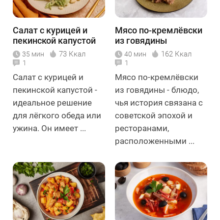
Салат с курицей и
Мясо по-кремлёвски
пекинской капустой
из говядины
73 Ккал
162 Ккал
35 мин
40 мин
1
1
Салат с курицей и
Мясо по-кремлёвски
пекинской капустой -
из говядины - блюдо,
идеальное решение
чья история связана с
для лёгкого обеда или
советской эпохой и
ужина. Он имеет ...
ресторанами,
расположенными ...