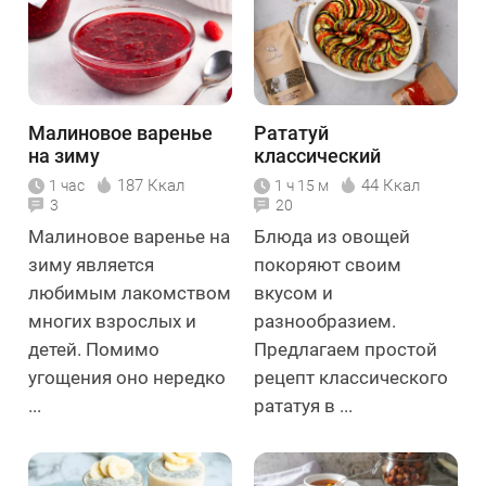
Малиновое варенье
Рататуй
на зиму
классический
187 Ккал
44 Ккал
1 час
1 ч 15 м
3
20
Малиновое варенье на
Блюда из овощей
зиму является
покоряют своим
любимым лакомством
вкусом и
многих взрослых и
разнообразием.
детей. Помимо
Предлагаем простой
угощения оно нередко
рецепт классического
...
рататуя в ...