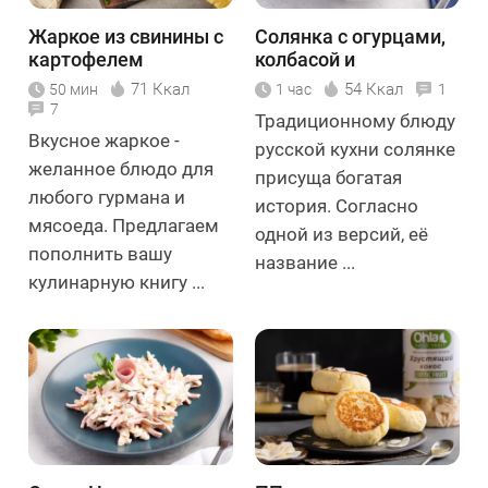
Жаркое из свинины с
Солянка с огурцами,
картофелем
колбасой и
картошкой
71 Ккал
54 Ккал
50 мин
1 час
1
7
Традиционному блюду
Вкусное жаркое -
русской кухни солянке
желанное блюдо для
присуща богатая
любого гурмана и
история. Согласно
мясоеда. Предлагаем
одной из версий, её
пополнить вашу
название ...
кулинарную книгу ...