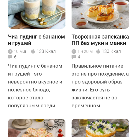
Чиа-пудинг с бананом
Творожная запеканка
и грушей
ПП без муки и манки
133 Ккал
130 Ккал
10 мин
1 ч 20 м
6
4
Чиа-пудинг с бананом
Правильное питание -
и грушей - это
это не про похудение, а
невероятно вкусное и
про здоровый образ
полезное блюдо,
жизни. Его суть
которое стало
заключается не во
популярным среди ...
временном ...