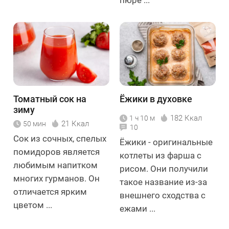
пюре ...
Томатный сок на
Ёжики в духовке
зиму
182 Ккал
1 ч 10 м
21 Ккал
50 мин
10
Сок из сочных, спелых
Ёжики - оригинальные
помидоров является
котлеты из фарша с
любимым напитком
рисом. Они получили
многих гурманов. Он
такое название из-за
отличается ярким
внешнего сходства с
цветом ...
ежами ...