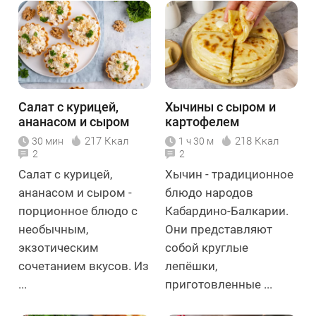
Салат с курицей,
Хычины с сыром и
ананасом и сыром
картофелем
217 Ккал
218 Ккал
30 мин
1 ч 30 м
2
2
Салат с курицей,
Хычин - традиционное
ананасом и сыром -
блюдо народов
порционное блюдо с
Кабардино-Балкарии.
необычным,
Они представляют
экзотическим
собой круглые
сочетанием вкусов. Из
лепёшки,
...
приготовленные ...