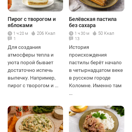
Пирог с творогом и
Белёвская пастила
яблоками
без сахара
206 Ккал
50 Ккал
1 ч 20 м
1 ч 30 м
1
13
Для создания
История
атмосферы тепла и
происхождения
уюта порой бывает
пастилы берёт начало
достаточно испечь
в четырнадцатом веке
выпечку. Например,
в русском городе
пирог с творогом и ...
Коломне. Именно там
...