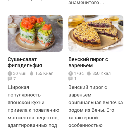
знаменитого ...
Суши-салат
Венский пирог с
Филадельфия
вареньем
166 Ккал
360 Ккал
30 мин
1 час
7
1
Широкая
Венский пирог с
популярность
вареньем -
японской кухни
оригинальная выпечка
привела к появлению
родом из Вены. Его
множества рецептов,
характерной
адаптированных под
особенностью