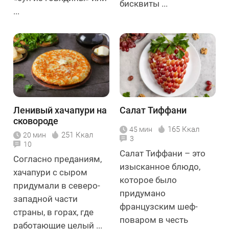
бисквиты ...
...
Ленивый хачапури на
Салат Тиффани
сковороде
165 Ккал
45 мин
251 Ккал
20 мин
3
10
Салат Тиффани – это
Согласно преданиям,
изысканное блюдо,
хачапури с сыром
которое было
придумали в северо-
придумано
западной части
французским шеф-
страны, в горах, где
поваром в честь
работающие целый ...