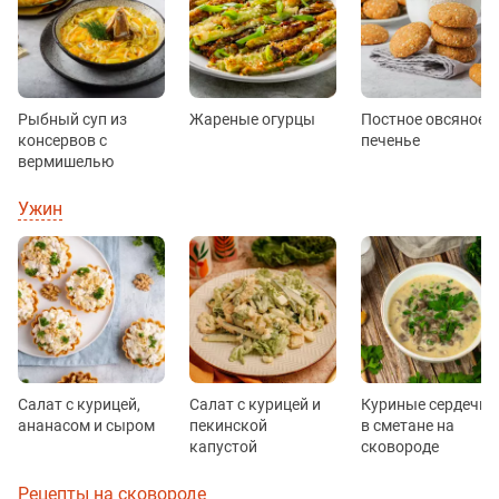
Рыбный суп из
Жареные огурцы
Постное овсяное
консервов с
печенье
вермишелью
Ужин
Салат с курицей,
Салат с курицей и
Куриные сердечки
ананасом и сыром
пекинской
в сметане на
капустой
сковороде
Рецепты на сковороде