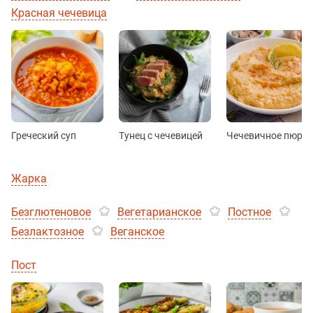
Красная чечевица
Греческий суп
Тунец с чечевицей
Чечевичное пюре
Жарка
Безглютеновое
Вегетарианское
Постное
Безлактозное
Веганское
Пост