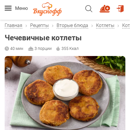
Меню
Главная
Рецепты
Вторые блюда
Котлеты
Кот
Чечевичные котлеты
40 мин
3 порции
355 Ккал