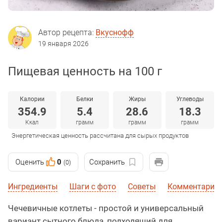
Автор рецепта:
Вкуснофф
19 января 2026
Пищевая ценность на 100 г
Калории
Белки
Жиры
Углеводы
354.9
5.4
28.6
18.3
Ккал
грамм
грамм
грамм
Энергетическая ценность рассчитана для сырых продуктов
Оценить
0
Сохранить
(0)
Ингредиенты
Шаги с фото
Советы
Комментарии
Чечевичные котлеты - простой и универсальный
вариант сытного блюда, подходящий для