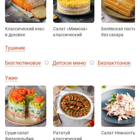
Классический кекс
Салат «Мимоза»
Белёвская пастил
в духовке
классический
без сахара
Тушение
Безглютеновое
Детское меню
Безлактозное
Ужин
Суши-салат
Рататуй
Салат Нежность
Филадельфия
классический