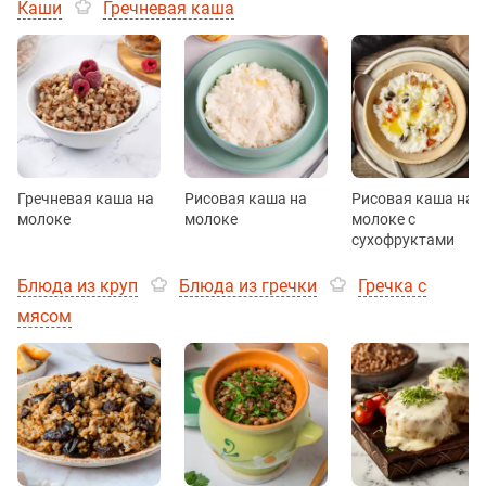
Каши
Гречневая каша
Гречневая каша на
Рисовая каша на
Рисовая каша на
молоке
молоке
молоке с
сухофруктами
Блюда из круп
Блюда из гречки
Гречка с
мясом