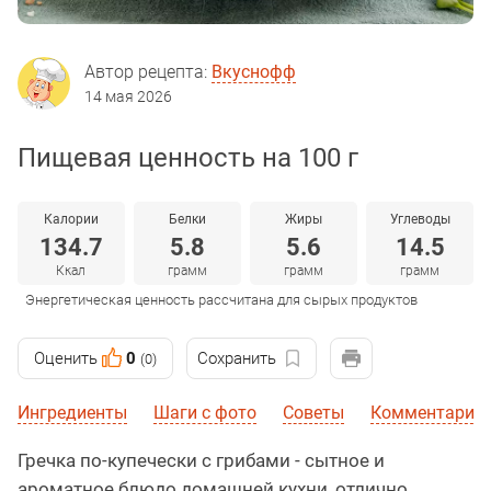
Автор рецепта:
Вкуснофф
14 мая 2026
Пищевая ценность на 100 г
Калории
Белки
Жиры
Углеводы
134.7
5.8
5.6
14.5
Ккал
грамм
грамм
грамм
Энергетическая ценность рассчитана для сырых продуктов
Оценить
0
Сохранить
(0)
Ингредиенты
Шаги с фото
Советы
Комментарии
Гречка по-купечески с грибами - сытное и
ароматное блюдо домашней кухни, отлично