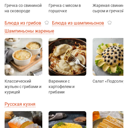
Гречка со свининой
Гречка с мясом в
Жареная свинина 
на сковороде
горшочке
сыром и гречкой
Блюда из грибов
Блюда из шампиньонов
Шампиньоны жареные
Классический
Вареники с
Салат «Подсолнух
жульен с грибами и
картофелем и
курицей
грибами
Русская кухня