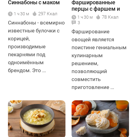
Синнабоны с маком
Фаршированные
перцы с фаршем и
297 Ккал
1 ч 30 м
рисом
78 Ккал
1 ч 30 м
Синнабоны - всемирно
3
известные булочки с
Фарширование
корицей,
овощей является
производимые
поистине гениальным
пекарнями под
кулинарным
одноимённым
решением,
брендом. Это ...
позволяющий
совместить
приготовление ...