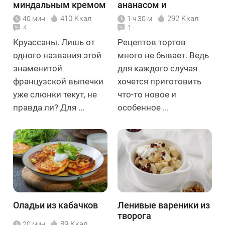
миндальным кремом
ананасом и
миндалём
410 Ккал
292 Ккал
40 мин
1 ч 30 м
4
1
Круассаны. Лишь от
Рецептов тортов
одного названия этой
много не бывает. Ведь
знаменитой
для каждого случая
французской выпечки
хочется приготовить
уже слюнки текут, не
что-то новое и
правда ли? Для ...
особенное ...
Оладьи из кабачков
Ленивые вареники из
творога
89 Ккал
20 мин