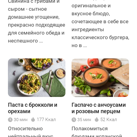
Свинина с грибами и
оригинальное и
сыром - сытное
вкусное блюдо,
домашнее угощение,
сочетающее в себе все
прекрасно подходящее
ингредиенты
для семейного обеда и
классического бургера,
неспешного ...
но в ...
Паста с брокколи и
Гаспачо с анчоусами
орехами
и розовым перцем
177 Ккал
52 Ккал
30 мин
35 мин
Относительно
Полакомиться
нейтральный вкус
блюдами испанской