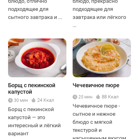
блюдо, отлично
блюдо, прекрасно
подходящее для
подходящее для
сытного завтрака и ...
завтрака или лёгкого
...
Борщ с пекинской
Чечевичное пюре
капустой
88 Ккал
25 мин
24 Ккал
30 мин
Чечевичное пюре -
Борщ с пекинской
сытное и нежное
капустой — это
блюдо с мягкой
интересный и лёгкий
текстурой и
вариант
насыщенным вкусом,