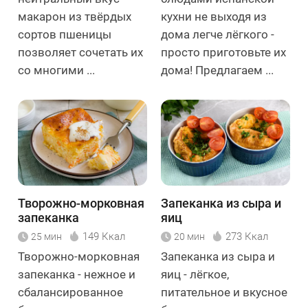
макарон из твёрдых
кухни не выходя из
сортов пшеницы
дома легче лёгкого -
позволяет сочетать их
просто приготовьте их
со многими ...
дома! Предлагаем ...
Творожно-морковная
Запеканка из сыра и
запеканка
яиц
149 Ккал
273 Ккал
25 мин
20 мин
Творожно-морковная
Запеканка из сыра и
запеканка - нежное и
яиц - лёгкое,
сбалансированное
питательное и вкусное