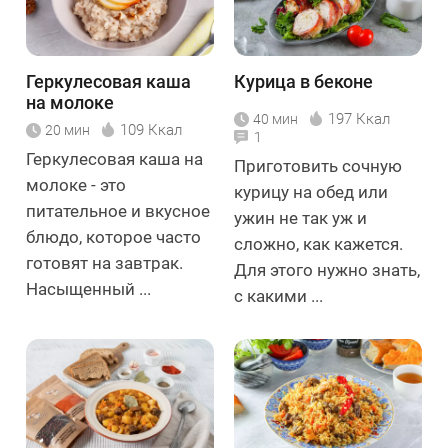
Геркулесовая каша
Курица в беконе
на молоке
197 Ккал
40 мин
109 Ккал
20 мин
1
Геркулесовая каша на
Приготовить сочную
молоке - это
курицу на обед или
питательное и вкусное
ужин не так уж и
блюдо, которое часто
сложно, как кажется.
готовят на завтрак.
Для этого нужно знать,
Насыщенный ...
с какими ...