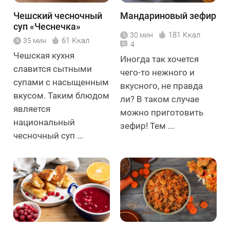
Чешский чесночный
Мандариновый зефир
суп «Чеснечка»
181 Ккал
30 мин
61 Ккал
35 мин
4
Чешская кухня
Иногда так хочется
славится сытными
чего-то нежного и
супами с насыщенным
вкусного, не правда
вкусом. Таким блюдом
ли? В таком случае
является
можно приготовить
национальный
зефир! Тем ...
чесночный суп ...