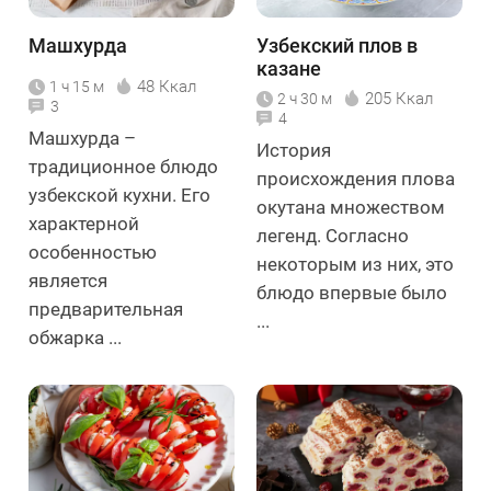
Машхурда
Узбекский плов в
казане
48 Ккал
1 ч 15 м
205 Ккал
2 ч 30 м
3
4
Машхурда –
История
традиционное блюдо
происхождения плова
узбекской кухни. Его
окутана множеством
характерной
легенд. Согласно
особенностью
некоторым из них, это
является
блюдо впервые было
предварительная
...
обжарка ...