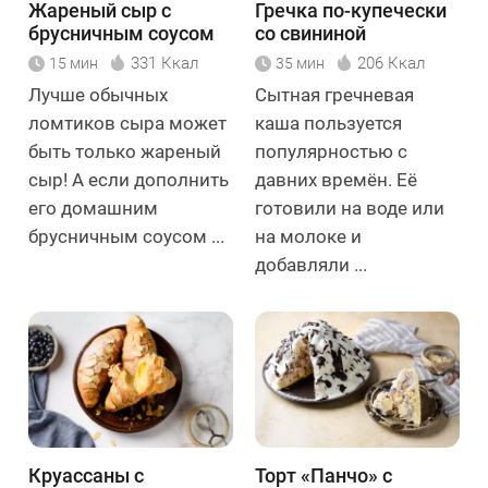
Жареный сыр с
Гречка по-купечески
брусничным соусом
со свининой
331 Ккал
206 Ккал
15 мин
35 мин
Лучше обычных
Сытная гречневая
ломтиков сыра может
каша пользуется
быть только жареный
популярностью с
сыр! А если дополнить
давних времён. Её
его домашним
готовили на воде или
брусничным соусом ...
на молоке и
добавляли ...
Круассаны с
Торт «Панчо» с