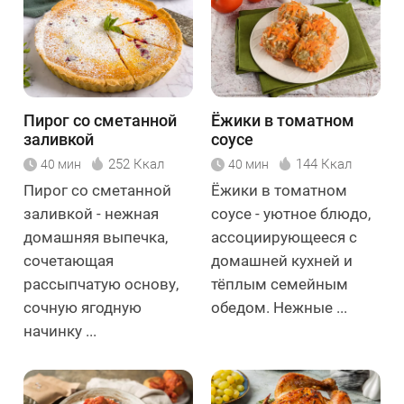
Пирог со сметанной
Ёжики в томатном
заливкой
соусе
252 Ккал
144 Ккал
40 мин
40 мин
Пирог со сметанной
Ёжики в томатном
заливкой - нежная
соусе - уютное блюдо,
домашняя выпечка,
ассоциирующееся с
сочетающая
домашней кухней и
рассыпчатую основу,
тёплым семейным
сочную ягодную
обедом. Нежные ...
начинку ...