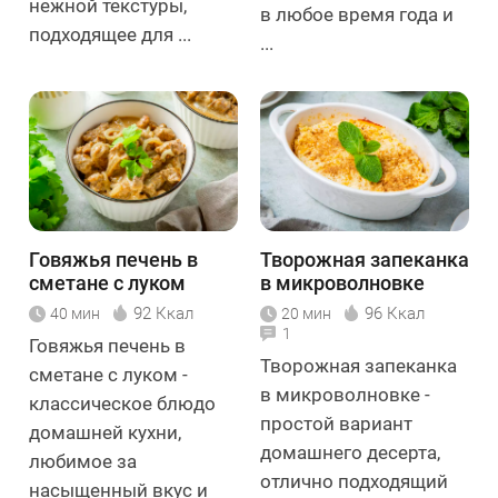
нежной текстуры,
в любое время года и
подходящее для ...
...
Говяжья печень в
Творожная запеканка
сметане с луком
в микроволновке
92 Ккал
96 Ккал
40 мин
20 мин
1
Говяжья печень в
Творожная запеканка
сметане с луком -
в микроволновке -
классическое блюдо
простой вариант
домашней кухни,
домашнего десерта,
любимое за
отлично подходящий
насыщенный вкус и