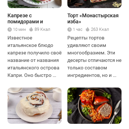
Капрезе с
Торт «Монастырская
помидорами и
изба»
моцареллой
89 Ккал
263 Ккал
10 мин
1 час
Известное
Рецепты тортов
итальянское блюдо
удивляют своим
капрезе получило своё
многообразием. Эти
название от названия
десерты отличаются не
итальянского острова
только составом
Капри. Оно быстро ...
ингредиентов, но и ...