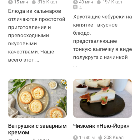
315 Ккал
197 Ккал
15 мин
40 мин
4
Блюда из кальмаров
Хрустящие чебуреки на
отличаются простотой
кипятке - вкусное
приготовления и
блюдо,
превосходными
представляющее
вкусовыми
тонкую выпечку в виде
качествами. Чаще
полукруга с начинкой
всего этот ...
...
Ватрушки с заварным
Чизкейк «Нью-Йорк»
кремом
308 Ккал
1 ч 40 м