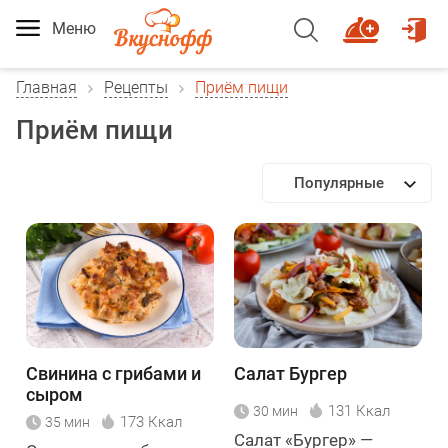
Меню
Главная
Рецепты
Приём пищи
Приём пищи
Популярные
Свинина с грибами и
Салат Бургер
сыром
131 Ккал
30 мин
173 Ккал
35 мин
Салат «Бургер» —