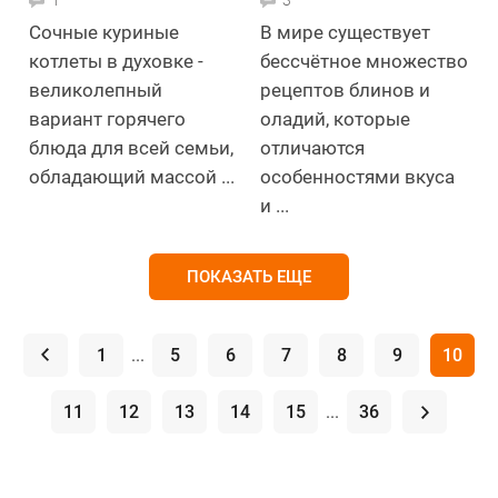
1
3
Сочные куриные
В мире существует
котлеты в духовке -
бессчётное множество
великолепный
рецептов блинов и
вариант горячего
оладий, которые
блюда для всей семьи,
отличаются
обладающий массой ...
особенностями вкуса
и ...
ПОКАЗАТЬ ЕЩЕ
.
1
...
5
6
7
8
9
10
11
12
13
14
15
...
36
.