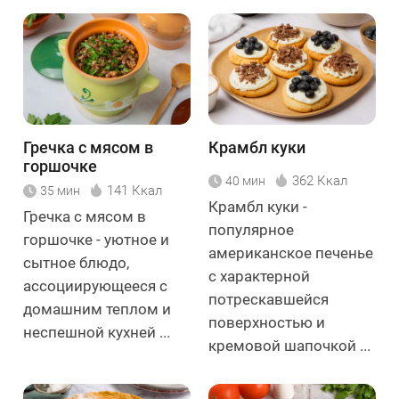
Гречка с мясом в
Крамбл куки
горшочке
362 Ккал
40 мин
141 Ккал
35 мин
Крамбл куки -
Гречка с мясом в
популярное
горшочке - уютное и
американское печенье
сытное блюдо,
с характерной
ассоциирующееся с
потрескавшейся
домашним теплом и
поверхностью и
неспешной кухней ...
кремовой шапочкой ...