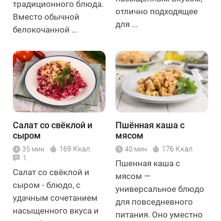
традиционного блюда.
отлично подходящее
Вместо обычной
для ...
белокочанной ...
Салат со свёклой и
Пшённая каша с
сыром
мясом
169 Ккал
176 Ккал
35 мин
40 мин
1
Пшенная каша с
Салат со свёклой и
мясом —
сыром - блюдо, с
универсальное блюдо
удачным сочетанием
для повседневного
насыщенного вкуса и
питания. Оно уместно