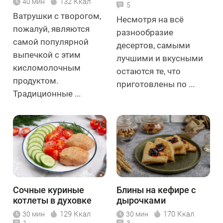
132 Ккал
40 мин
5
Ватрушки с творогом,
Несмотря на всё
пожалуй, являются
разнообразие
самой популярной
десертов, самыми
выпечкой с этим
лучшими и вкусными
кисломолочным
остаются те, что
продуктом.
приготовлены по ...
Традиционные ...
Сочные куриные
Блины на кефире с
котлеты в духовке
дырочками
129 Ккал
170 Ккал
30 мин
30 мин