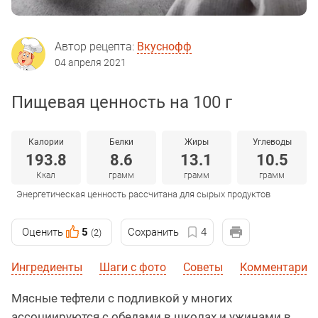
Автор рецепта:
Вкуснофф
04 апреля 2021
Пищевая ценность на 100 г
Калории
Белки
Жиры
Углеводы
193.8
8.6
13.1
10.5
Ккал
грамм
грамм
грамм
Энергетическая ценность рассчитана для сырых продуктов
Оценить
5
Сохранить
4
(2)
Ингредиенты
Шаги с фото
Советы
Комментарии
Мясные тефтели с подливкой у многих
ассоциируются с обедами в школах и ужинами в