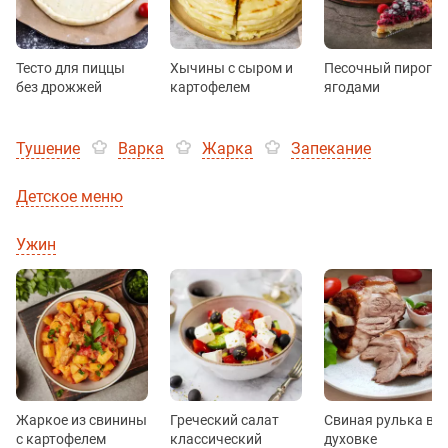
Тесто для пиццы
Хычины с сыром и
Песочный пирог с
без дрожжей
картофелем
ягодами
Тушение
Варка
Жарка
Запекание
Детское меню
Ужин
Жаркое из свинины
Греческий салат
Свиная рулька в
с картофелем
классический
духовке