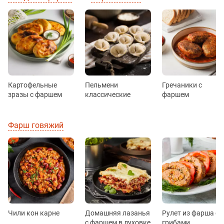
Картофельные
Пельмени
Гречаники с
зразы с фаршем
классические
фаршем
Фарш говяжий
Чили кон карне
Домашняя лазанья
Рулет из фарша с
с фаршем в духовке
грибами