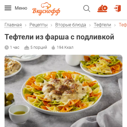
Меню
Главная
Рецепты
Вторые блюда
Тефтели
Теф
Тефтели из фарша с подливкой
1 час
5 порций
194 Ккал