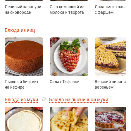
Ленивый хачапури
Сыр домашний из
Лазанья из лаваш
на сковороде
молока и творога
с фаршем
Блюда из яиц
Пышный бисквит
Салат Тиффани
Венский пирог с
на кефире
вареньем
Блюда из муки
Блюда из пшеничной муки