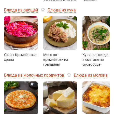
Блюда из овощей
Блюда из лука
Салат Кремлёвская
Мясо по-
Куриные сердечки
хряпа
кремлёвски из
в сметане на
говядины
сковороде
Блюда из молочных продуктов
Блюда из молока