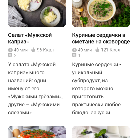
Салат «Мужской
Куриные сердечки в
каприз»
сметане на сковороде
96 Ккал
121 Ккал
40 мин
40 мин
2
1
У салата «Мужской
Куриные сердечки -
каприз» много
уникальный
названий: одни
субпродукт, из
именуют его
которого можно
«Мужскими грёзами»,
приготовить
другие – «Мужскими
практически любое
слезами» ...
блюдо: закуски ...