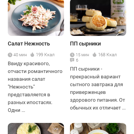
Салат Нежность
ПП сырники
199 Ккал
168 Ккал
40 мин
15 мин
6
Ввиду красивого,
ПП сырники -
отчасти романтичного
прекрасный вариант
названия салат
сытного завтрака для
"Нежность"
приверженцев
представляется в
здорового питания. От
разных ипостасях.
обычных их отличает ...
Одни ...