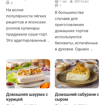
260 Ккал
1 час
3
1
На волне
В большинстве
популярности лёгких
случаев для
рецептов и японских
приготовления
роллов кулинары
домашних тортов
придумали суши-торт.
используются
Это адаптированный ...
бисквиты, испечённые
в духовке. Однако ...
Домашняя шаурма с
Домашний сабурани с
курицей
сыром