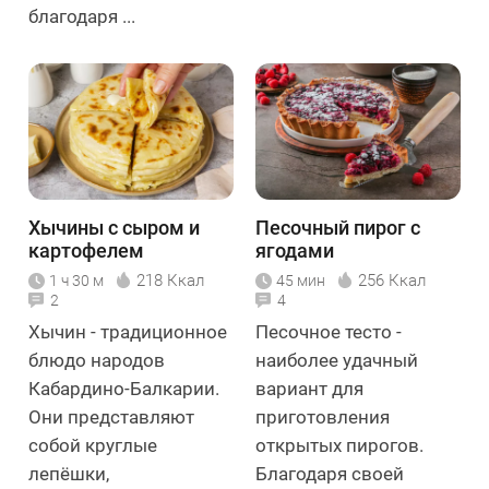
благодаря ...
Хычины с сыром и
Песочный пирог с
картофелем
ягодами
218 Ккал
256 Ккал
1 ч 30 м
45 мин
2
4
Хычин - традиционное
Песочное тесто -
блюдо народов
наиболее удачный
Кабардино-Балкарии.
вариант для
Они представляют
приготовления
собой круглые
открытых пирогов.
лепёшки,
Благодаря своей