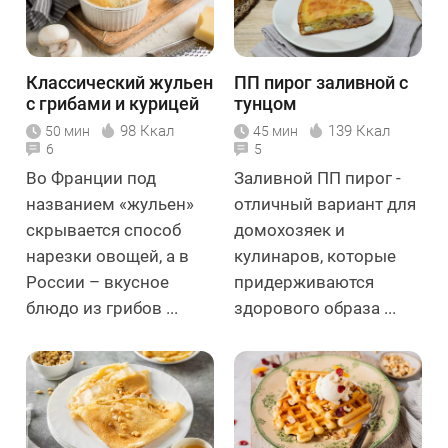
Классический жульен
ПП пирог заливной с
с грибами и курицей
тунцом
98 Ккал
139 Ккал
50 мин
45 мин
6
5
Во Франции под
Заливной ПП пирог -
названием «жульен»
отличный вариант для
скрывается способ
домохозяек и
нарезки овощей, а в
кулинаров, которые
России – вкусное
придерживаются
блюдо из грибов ...
здорового образа ...