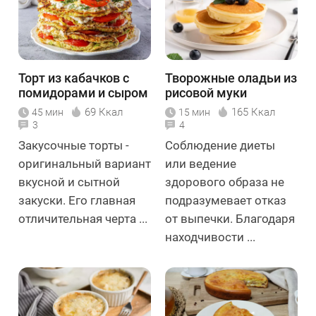
Торт из кабачков с
Творожные оладьи из
помидорами и сыром
рисовой муки
69 Ккал
165 Ккал
45 мин
15 мин
3
4
Закусочные торты -
Соблюдение диеты
оригинальный вариант
или ведение
вкусной и сытной
здорового образа не
закуски. Его главная
подразумевает отказ
отличительная черта ...
от выпечки. Благодаря
находчивости ...