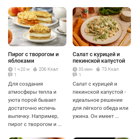
Пирог с творогом и
Салат с курицей и
яблоками
пекинской капустой
206 Ккал
73 Ккал
1 ч 20 м
35 мин
1
1
Для создания
Салат с курицей и
атмосферы тепла и
пекинской капустой -
уюта порой бывает
идеальное решение
достаточно испечь
для лёгкого обеда или
выпечку. Например,
ужина. Он имеет ...
пирог с творогом и ...