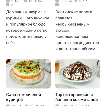
121 Ккал
313 Ккал
40 мин
1 ч 20 м
2
1
Домашняя шаурма с
Осетинские пироги
курицей — это вкусное
славятся
и популярное блюдо,
необыкновенным
которое можно легко
вкусом,
приготовить прямо у
использованием
себя ...
простых ингредиентов
и достаточно лёгким ...
Салат с копчёной
Торт из пряников и
курицей
бананов со сметаной
"Шахерезада"