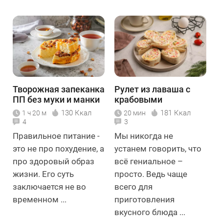
Творожная запеканка
Рулет из лаваша с
ПП без муки и манки
крабовыми
палочками с сыром и
130 Ккал
181 Ккал
1 ч 20 м
20 мин
яйцом
4
3
Правильное питание -
Мы никогда не
это не про похудение, а
устанем говорить, что
про здоровый образ
всё гениальное –
жизни. Его суть
просто. Ведь чаще
заключается не во
всего для
временном ...
приготовления
вкусного блюда ...