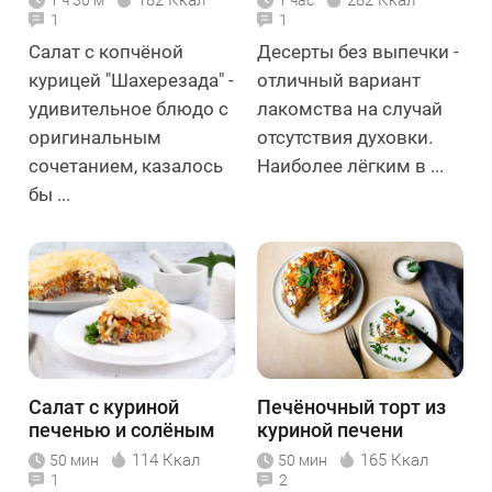
182 Ккал
282 Ккал
1 ч 30 м
1 час
1
1
Салат с копчёной
Десерты без выпечки -
курицей "Шахерезада" -
отличный вариант
удивительное блюдо с
лакомства на случай
оригинальным
отсутствия духовки.
сочетанием, казалось
Наиболее лёгким в ...
бы ...
Салат с куриной
Печёночный торт из
печенью и солёным
куриной печени
огурцом
114 Ккал
165 Ккал
50 мин
50 мин
1
2