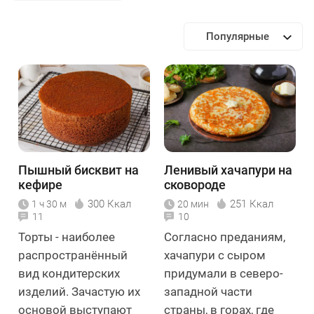
Популярные
Пышный бисквит на
Ленивый хачапури на
кефире
сковороде
300 Ккал
251 Ккал
1 ч 30 м
20 мин
11
10
Торты - наиболее
Согласно преданиям,
распространённый
хачапури с сыром
вид кондитерских
придумали в северо-
изделий. Зачастую их
западной части
основой выступают
страны, в горах, где