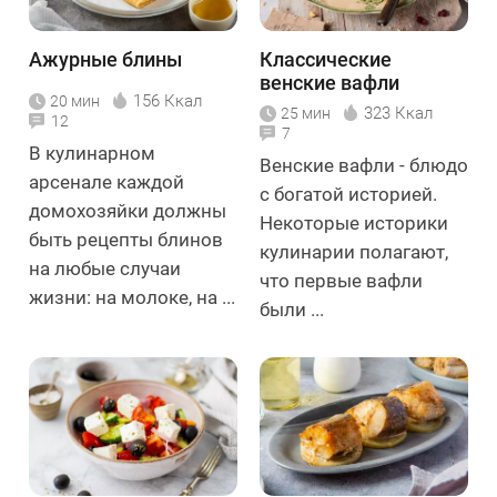
Ажурные блины
Классические
венские вафли
156 Ккал
20 мин
323 Ккал
25 мин
12
7
В кулинарном
Венские вафли - блюдо
арсенале каждой
с богатой историей.
домохозяйки должны
Некоторые историки
быть рецепты блинов
кулинарии полагают,
на любые случаи
что первые вафли
жизни: на молоке, на ...
были ...