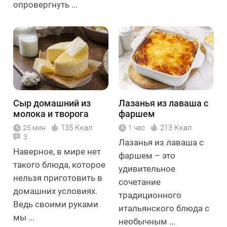
опровергнуть ...
Сыр домашний из
Лазанья из лаваша с
молока и творога
фаршем
135 Ккал
213 Ккал
25 мин
1 час
3
Лазанья из лаваша с
Наверное, в мире нет
фаршем – это
такого блюда, которое
удивительное
нельзя приготовить в
сочетание
домашних условиях.
традиционного
Ведь своими руками
итальянского блюда с
мы ...
необычным ...