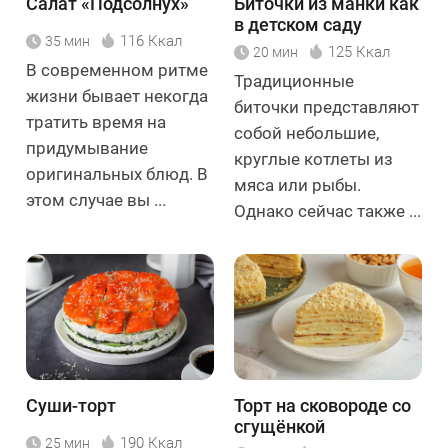
Салат «Подсолнух»
Биточки из манки как
в детском саду
116 Ккал
35 мин
125 Ккал
20 мин
В современном ритме
Традиционные
жизни бывает некогда
биточки представляют
тратить время на
собой небольшие,
придумывание
круглые котлеты из
оригинальных блюд. В
мяса или рыбы.
этом случае вы ...
Однако сейчас также ...
Суши-торт
Торт на сковороде со
сгущёнкой
190 Ккал
25 мин