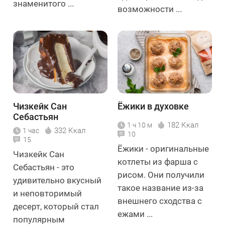
знаменитого ...
возможности ...
Чизкейк Сан
Ёжики в духовке
Себастьян
182 Ккал
1 ч 10 м
332 Ккал
1 час
10
15
Ёжики - оригинальные
Чизкейк Сан
котлеты из фарша с
Себастьян - это
рисом. Они получили
удивительно вкусный
такое название из-за
и неповторимый
внешнего сходства с
десерт, который стал
ежами ...
популярным