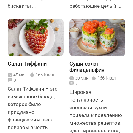
бисквиты ...
работающие целый ...
Салат Тиффани
Суши-салат
Филадельфия
165 Ккал
45 мин
166 Ккал
30 мин
3
7
Салат Тиффани – это
Широкая
изысканное блюдо,
популярность
которое было
японской кухни
придумано
привела к появлению
французским шеф-
множества рецептов,
поваром в честь
адаптированных под