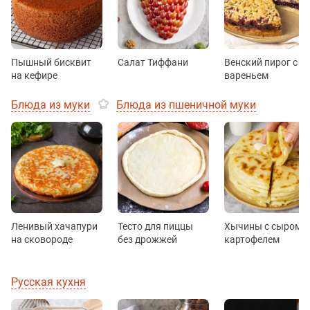
Пышный бисквит
Салат Тиффани
Венский пирог с
на кефире
вареньем
Блюда из муки
Блюда из пшеничной муки
Ленивый хачапури
Тесто для пиццы
Хычины с сыром и
на сковороде
без дрожжей
картофелем
Русская кухня