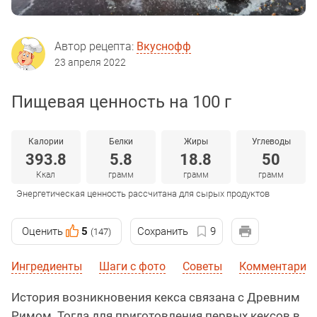
Автор рецепта:
Вкуснофф
23 апреля 2022
Пищевая ценность на 100 г
Калории
Белки
Жиры
Углеводы
393.8
5.8
18.8
50
Ккал
грамм
грамм
грамм
Энергетическая ценность рассчитана для сырых продуктов
Оценить
5
Сохранить
9
(147)
Ингредиенты
Шаги с фото
Советы
Комментарии 
История возникновения кекса связана с Древним
Римом. Тогда для приготовления первых кексов в