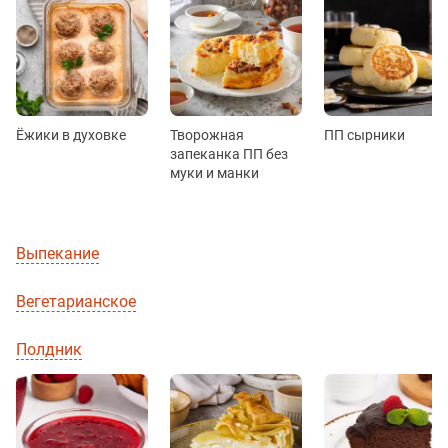
Ёжики в духовке
Творожная
ПП сырники
запеканка ПП без
муки и манки
Выпекание
Вегетарианское
Полдник