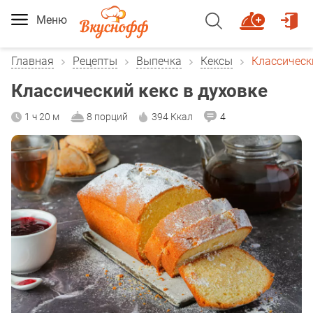
Меню
Главная
Рецепты
Выпечка
Кексы
Классически
Классический кекс в духовке
1 ч 20 м
8 порций
394 Ккал
4