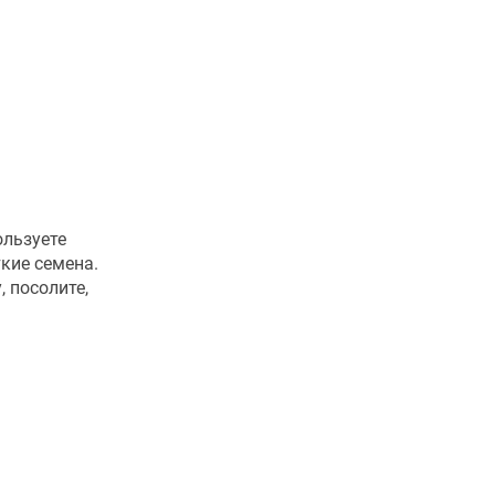
ользуете
кие семена.
, посолите,