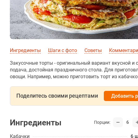
Ингредиенты
Шаги с фото
Советы
Комментарии
Закусочные торты - оригинальный вариант вкусной и с
подача, достойная праздничного стола. Для приготов
овощи. Например, можно приготовить торт из кабачк
Поделитесь своими рецептами
Добавить 
Ингредиенты
6
Порции:
Кабачки
6 ш