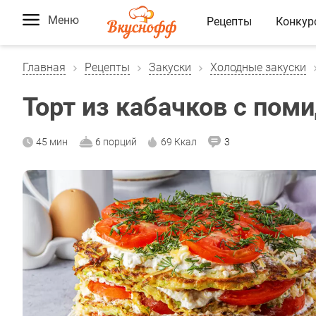
Меню
Рецепты
Конкур
Главная
Рецепты
Закуски
Холодные закуски
Торт из кабачков с пом
45 мин
6 порций
69 Ккал
3