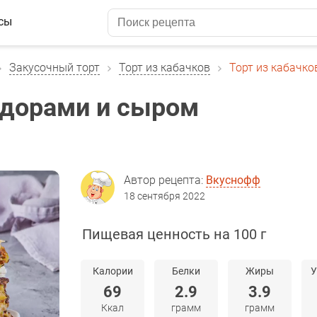
сы
Закусочный торт
Торт из кабачков
Торт из кабачк
идорами и сыром
Автор рецепта:
Вкуснофф
18 сентября 2022
Пищевая ценность на 100 г
Калории
Белки
Жиры
У
69
2.9
3.9
Ккал
грамм
грамм