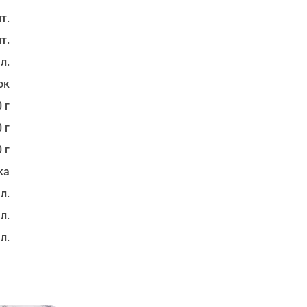
т.
т.
 л.
ок
 г
 г
 г
ка
 л.
 л.
 л.