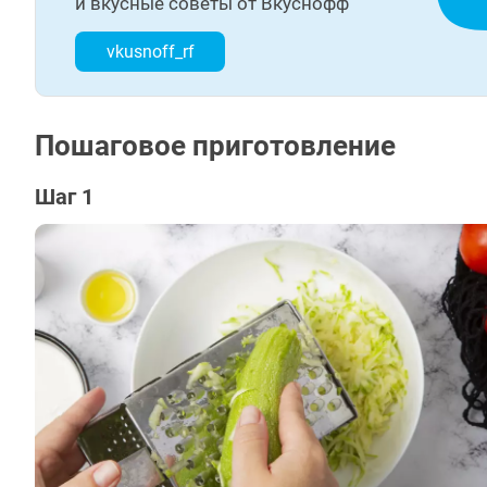
и вкусные советы от Вкуснофф
vkusnoff_rf
Пошаговое приготовление
Шаг 1