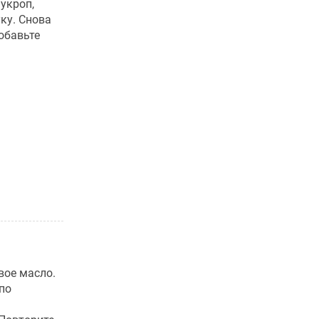
укроп,
ку. Снова
обавьте
вое масло.
по