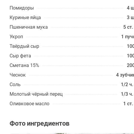
Помидоры
4 ш
Куриные яйца
3 ш
Пшеничная мука
5 ст.
Укроп
1 пуч
Твёрдый сыр
100
Сыр фета
100
Сметана 15%
200
Чеснок
4 зубчи
Соль
1/2 ч.
Молотый чёрный перец
1/3 ч.
Оливковое масло
1 ст.
Фото ингредиентов