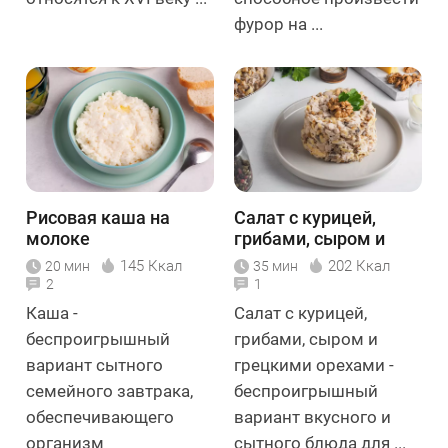
фурор на ...
Рисовая каша на
Салат с курицей,
молоке
грибами, сыром и
грецкими орехами
145 Ккал
202 Ккал
20 мин
35 мин
2
1
Каша -
Салат с курицей,
беспроигрышный
грибами, сыром и
вариант сытного
грецкими орехами -
семейного завтрака,
беспроигрышный
обеспечивающего
вариант вкусного и
организм
сытного блюда для ...