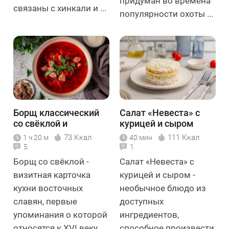
придуман во времена
связаны с хинкали и ...
популярности охоты ...
Борщ классический
Салат «Невеста» с
со свёклой и
курицей и сыром
говядиной
73 Ккал
111 Ккал
1 ч 20 м
40 мин
5
1
Борщ со свёклой -
Салат «Невеста» с
визитная карточка
курицей и сыром -
кухни восточных
необычное блюдо из
славян, первые
доступных
упоминания о которой
ингредиентов,
относятся к XVI веку ...
способное произвести