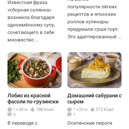
Известная фраза
популярности лёгких
«сборная солянка»
рецептов и японских
возникла благодаря
роллов кулинары
одноимённому супу,
придумали суши-торт.
сочетающего в себе
Это адаптированный ...
множество ...
Лобио из красной
Домашний сабурани с
фасоли по-грузински
сыром
188 Ккал
313 Ккал
1 ч 40 м
1 ч 20 м
3
1
В переводе с
Осетинские пироги