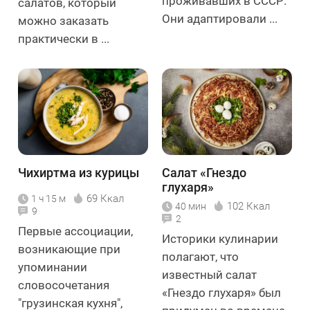
проживавших в СССР.
салатов, который
Они адаптировали ...
можно заказать
практически в ...
Чихиртма из курицы
Салат «Гнездо
глухаря»
69 Ккал
1 ч 15 м
102 Ккал
40 мин
9
2
Первые ассоциации,
Историки кулинарии
возникающие при
полагают, что
упоминании
известный салат
словосочетания
«Гнездо глухаря» был
"грузинская кухня",