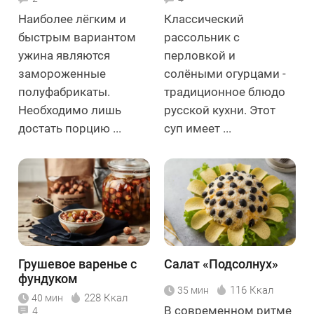
Наиболее лёгким и
Классический
быстрым вариантом
рассольник с
ужина являются
перловкой и
замороженные
солёными огурцами -
полуфабрикаты.
традиционное блюдо
Необходимо лишь
русской кухни. Этот
достать порцию ...
суп имеет ...
Грушевое варенье с
Салат «Подсолнух»
фундуком
116 Ккал
35 мин
228 Ккал
40 мин
В современном ритме
4