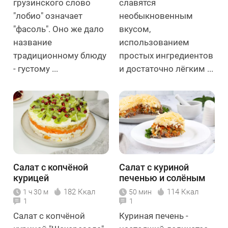
грузинского слово
славятся
"лобио" означает
необыкновенным
"фасоль". Оно же дало
вкусом,
название
использованием
традиционному блюду
простых ингредиентов
- густому ...
и достаточно лёгким ...
Салат с копчёной
Салат с куриной
курицей
печенью и солёным
"Шахерезада"
огурцом
182 Ккал
114 Ккал
1 ч 30 м
50 мин
1
1
Салат с копчёной
Куриная печень -