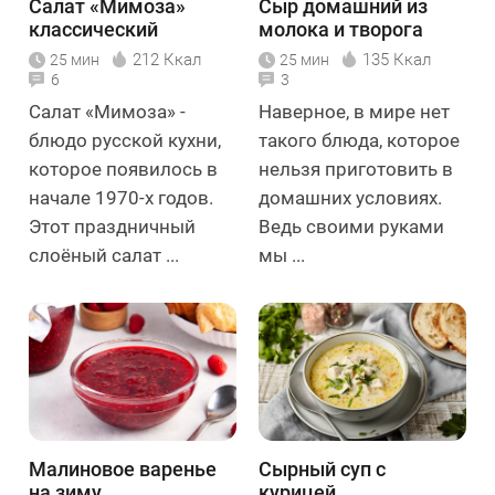
Салат «Мимоза»
Сыр домашний из
классический
молока и творога
212 Ккал
135 Ккал
25 мин
25 мин
6
3
Салат «Мимоза» -
Наверное, в мире нет
блюдо русской кухни,
такого блюда, которое
которое появилось в
нельзя приготовить в
начале 1970-х годов.
домашних условиях.
Этот праздничный
Ведь своими руками
слоёный салат ...
мы ...
Малиновое варенье
Сырный суп с
на зиму
курицей