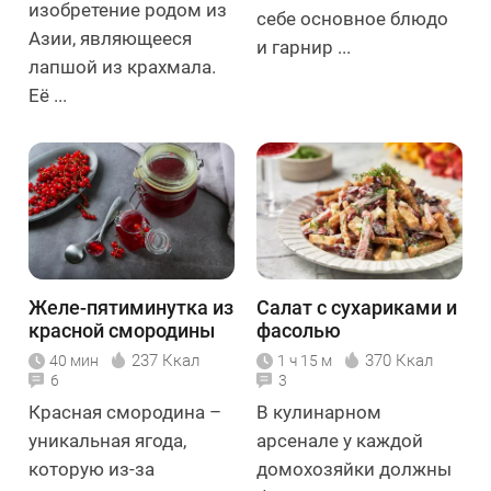
изобретение родом из
себе основное блюдо
Азии, являющееся
и гарнир ...
лапшой из крахмала.
Её ...
Желе-пятиминутка из
Салат с сухариками и
красной смородины
фасолью
237 Ккал
370 Ккал
40 мин
1 ч 15 м
6
3
Красная смородина –
В кулинарном
уникальная ягода,
арсенале у каждой
которую из-за
домохозяйки должны