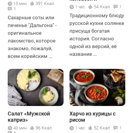
391 Ккал
15 мин
картошкой
54 Ккал
1 час
1
1
Традиционному блюду
Сахарные соты или
русской кухни солянке
печенье "Дальгона" -
присуща богатая
оригинальное
история. Согласно
лакомство, которое
одной из версий, её
знакомо, пожалуй,
название ...
всем корейским ...
Салат «Мужской
Харчо из курицы с
каприз»
рисом
96 Ккал
52 Ккал
40 мин
1 час
1