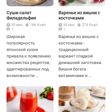
Суши-салат
Варенье из вишни с
Филадельфия
косточками
166 Ккал
274 Ккал
30 мин
35 мин
7
1
Широкая
Варенье из вишни с
популярность
косточками -
японской кухни
традиционный
привела к появлению
вариант сладкой
множества рецептов,
домашней заготовки.
адаптированных под
Вишня богата
возможности ...
витаминами и ...