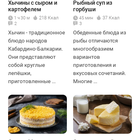
Хычины с сыром и
Рыбный суп из
картофелем
горбуши
218 Ккал
37 Ккал
1 ч 30 м
45 мин
2
3
Хычин - традиционное
Обеденные блюда из
блюдо народов
рыбы отличаются
Кабардино-Балкарии.
многообразием
Они представляют
вариантов
собой круглые
приготовления и
лепёшки,
вкусовых сочетаний.
приготовленные ...
Многие ...