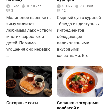
187 Ккал
78 Ккал
1 час
40 мин
3
12
Малиновое варенье на
Сырный суп с курицей
зиму является
- блюдо из доступных
любимым лакомством
ингредиентов,
многих взрослых и
обладающее
детей. Помимо
великолепными
угощения оно нередко
вкусовыми
...
качествами. Его ...
Сахарные соты
Солянка с огурцами,
колбасой и