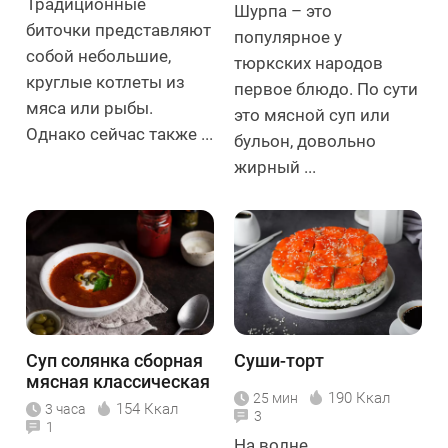
Традиционные
Шурпа – это
биточки представляют
популярное у
собой небольшие,
тюркских народов
круглые котлеты из
первое блюдо. По сути
мяса или рыбы.
это мясной суп или
Однако сейчас также ...
бульон, довольно
жирный ...
Суп солянка сборная
Суши-торт
мясная классическая
190 Ккал
25 мин
154 Ккал
3 часа
3
1
На волне