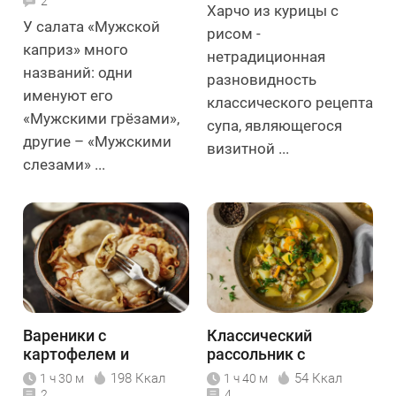
2
Харчо из курицы с
У салата «Мужской
рисом -
каприз» много
нетрадиционная
названий: одни
разновидность
именуют его
классического рецепта
«Мужскими грёзами»,
супа, являющегося
другие – «Мужскими
визитной ...
слезами» ...
Вареники с
Классический
картофелем и
рассольник с
грибами
перловкой и
198 Ккал
54 Ккал
1 ч 30 м
1 ч 40 м
солёными огурцами
2
4