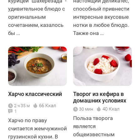
курицей "Шахерезада" -
настоящий деликатес,
удивительное блюдо с
способный привнести
оригинальным
интересные вкусовые
сочетанием, казалось
нотки в любое блюдо.
бы ...
Также она ...
Харчо классический
Творог из кефира в
домашних условиях
66 Ккал
2 ч 35 м
40 Ккал
30 мин
1
Польза творога
Харчо по праву
является
считается жемчужиной
общеизвестным
грузинской кухни. В