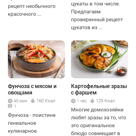
цукаты в том числе.
рецепт необычного
Предлагаем
красочного ...
проверенный рецепт
цукатов из ...
Фунчоза с мясом и
Картофельные зразы
овощами
с фаршем
160 Ккал
129 Ккал
40 мин
1 час
1
Многие домохозяйки
Фунчоза - поистине
любят зразы за то, что
гениальное
это оригинальное
кулинарное
блюдо совмещает в