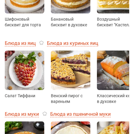
Шифоновый
Банановый
Воздушный
бисквит для торта
бисквит в духовке
бисквит "Кастелла
Блюда из яиц
Блюда из куриных яиц
Салат Тиффани
Венский пирог с
Классический кек
вареньем
в духовке
Блюда из муки
Блюда из пшеничной муки