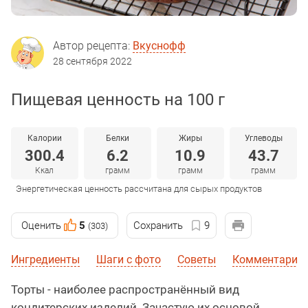
Автор рецепта:
Вкуснофф
28 сентября 2022
Пищевая ценность на 100 г
Калории
Белки
Жиры
Углеводы
300.4
6.2
10.9
43.7
Ккал
грамм
грамм
грамм
Энергетическая ценность рассчитана для сырых продуктов
Оценить
5
Сохранить
9
(303)
Ингредиенты
Шаги с фото
Советы
Комментарии 
Торты - наиболее распространённый вид
кондитерских изделий. Зачастую их основой