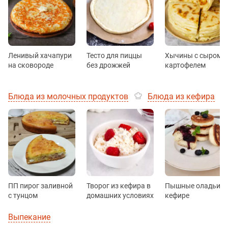
Ленивый хачапури
Тесто для пиццы
Хычины с сыром и
на сковороде
без дрожжей
картофелем
Блюда из молочных продуктов
Блюда из кефира
ПП пирог заливной
Творог из кефира в
Пышные оладьи н
с тунцом
домашних условиях
кефире
Выпекание