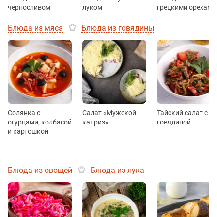
черносливом
луком
грецкими орехами
Блюда из мяса
Блюда из говядины
Солянка с
Салат «Мужской
Тайский салат с
огурцами, колбасой
каприз»
говядиной
и картошкой
Блюда из овощей
Блюда из лука