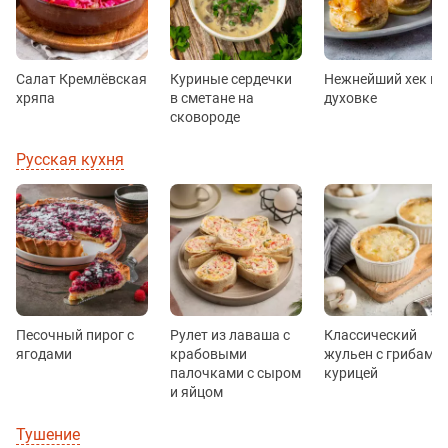
Салат Кремлёвская
Куриные сердечки
Нежнейший хек в
хряпа
в сметане на
духовке
сковороде
Русская кухня
Песочный пирог с
Рулет из лаваша с
Классический
ягодами
крабовыми
жульен с грибами 
палочками с сыром
курицей
и яйцом
Тушение