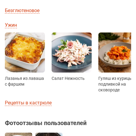
Безглютеновое
Ужин
Лазанья из лаваша
Салат Нежность
Гуляш из курицы с
с фаршем
подливкой на
сковороде
Рецепты в кастрюле
Фотоотзывы пользователей