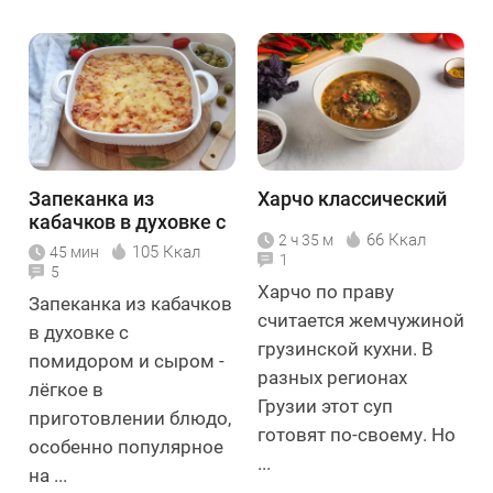
Запеканка из
Харчо классический
кабачков в духовке с
66 Ккал
2 ч 35 м
помидором и сыром
105 Ккал
45 мин
1
5
Харчо по праву
Запеканка из кабачков
считается жемчужиной
в духовке с
грузинской кухни. В
помидором и сыром -
разных регионах
лёгкое в
Грузии этот суп
приготовлении блюдо,
готовят по-своему. Но
особенно популярное
...
на ...