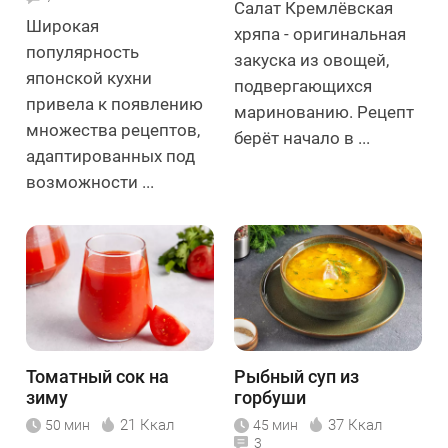
Салат Кремлёвская
Широкая
хряпа - оригинальная
популярность
закуска из овощей,
японской кухни
подвергающихся
привела к появлению
маринованию. Рецепт
множества рецептов,
берёт начало в ...
адаптированных под
возможности ...
Томатный сок на
Рыбный суп из
зиму
горбуши
21 Ккал
37 Ккал
50 мин
45 мин
3