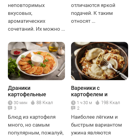
неповторимых
отличаются яркой
вкусовых,
подачей. К таким
ароматических
относят ...
сочетаний. Их можно ...
Драники
Вареники с
картофельные
картофелем и
классические
грибами
88 Ккал
198 Ккал
30 мин
1 ч 30 м
3
2
Блюд из картофеля
Наиболее лёгким и
много, но самым
быстрым вариантом
популярным, пожалуй,
ужина являются