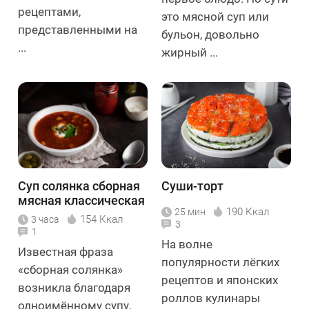
рецептами,
это мясной суп или
представленными на
бульон, довольно
...
жирный ...
Суп солянка сборная
Суши-торт
мясная классическая
190 Ккал
25 мин
154 Ккал
3 часа
3
1
На волне
Известная фраза
популярности лёгких
«сборная солянка»
рецептов и японских
возникла благодаря
роллов кулинары
одноимённому супу,