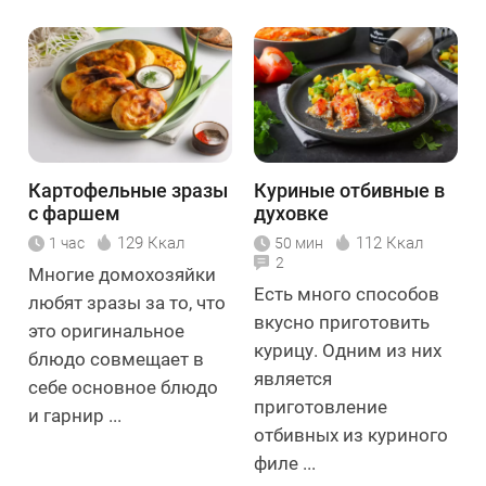
Картофельные зразы
Куриные отбивные в
с фаршем
духовке
129 Ккал
112 Ккал
1 час
50 мин
2
Многие домохозяйки
Есть много способов
любят зразы за то, что
вкусно приготовить
это оригинальное
курицу. Одним из них
блюдо совмещает в
является
себе основное блюдо
приготовление
и гарнир ...
отбивных из куриного
филе ...