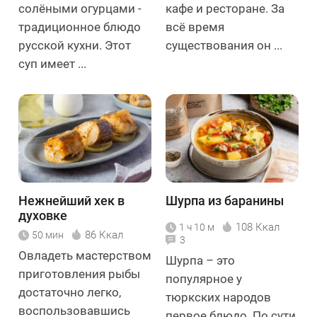
солёными огурцами -
кафе и ресторане. За
традиционное блюдо
всё время
русской кухни. Этот
существования он ...
суп имеет ...
Нежнейший хек в
Шурпа из баранины
духовке
108 Ккал
1 ч 10 м
86 Ккал
50 мин
3
Овладеть мастерством
Шурпа – это
приготовления рыбы
популярное у
достаточно легко,
тюркских народов
воспользовавшись
первое блюдо. По сути