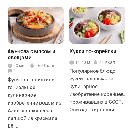
Фунчоза с мясом и
Кукси по-корейски
овощами
73 Ккал
1 ч 40 м
160 Ккал
40 мин
Популярное блюдо
1
кукси - необычное
Фунчоза - поистине
кулинарное
гениальное
изобретение корейцев,
кулинарное
проживавших в СССР.
изобретение родом из
Они адаптировали ...
Азии, являющееся
лапшой из крахмала.
Её ...