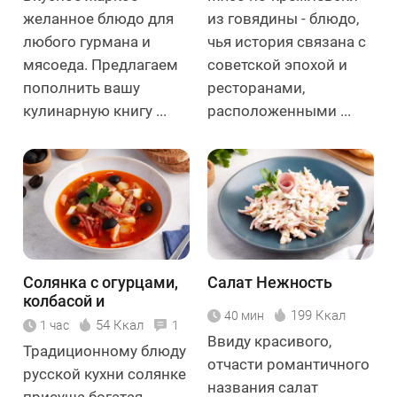
желанное блюдо для
из говядины - блюдо,
любого гурмана и
чья история связана с
мясоеда. Предлагаем
советской эпохой и
пополнить вашу
ресторанами,
кулинарную книгу ...
расположенными ...
Солянка с огурцами,
Салат Нежность
колбасой и
199 Ккал
40 мин
картошкой
54 Ккал
1 час
1
Ввиду красивого,
Традиционному блюду
отчасти романтичного
русской кухни солянке
названия салат
присуща богатая