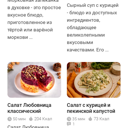
Морковная запеканка
Сырный суп с курицей
в духовке - это простое
- блюдо из доступных
вкусное блюдо,
ингредиентов,
приготовленное из
обладающее
тёртой или варёной
великолепными
моркови ...
вкусовыми
качествами. Его ...
Салат Любовница
Салат с курицей и
классический
пекинской капустой
204 Ккал
73 Ккал
50 мин
35 мин
1
Салат Любовница