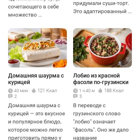
придумали суши-торт.
сочетающего в себе
Это адаптированный ...
множество ...
Домашняя шаурма с
Лобио из красной
курицей
фасоли по-грузински
121 Ккал
188 Ккал
40 мин
1 ч 40 м
2
3
Домашняя шаурма с
В переводе с
курицей — это вкусное
грузинского слово
и популярное блюдо,
"лобио" означает
которое можно легко
"фасоль". Оно же дало
приготовить прямо у
название