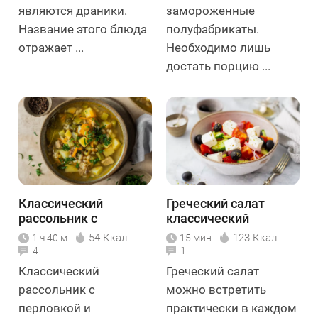
являются драники.
замороженные
Название этого блюда
полуфабрикаты.
отражает ...
Необходимо лишь
достать порцию ...
Классический
Греческий салат
рассольник с
классический
перловкой и
54 Ккал
123 Ккал
1 ч 40 м
15 мин
солёными огурцами
4
1
Классический
Греческий салат
рассольник с
можно встретить
перловкой и
практически в каждом