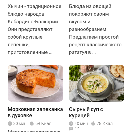
Хычин - традиционное
Блюда из овощей
блюдо народов
покоряют своим
Кабардино-Балкарии.
вкусом и
Они представляют
разнообразием.
собой круглые
Предлагаем простой
лепёшки,
рецепт классического
приготовленные ...
рататуя в ...
Морковная запеканка
Сырный суп с
в духовке
курицей
69 Ккал
78 Ккал
30 мин
40 мин
12