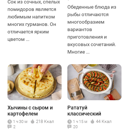
Сок из сочных, спелых
Обеденные блюда из
помидоров является
рыбы отличаются
любимым напитком
многообразием
многих гурманов. Он
вариантов
отличается ярким
приготовления и
цветом ...
вкусовых сочетаний.
Многие ...
Хычины с сыром и
Рататуй
картофелем
классический
218 Ккал
44 Ккал
1 ч 30 м
1 ч 15 м
2
20