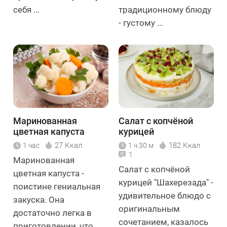
себя ...
традиционному блюду
- густому ...
Маринованная
Салат с копчёной
цветная капуста
курицей
"Шахерезада"
27 Ккал
182 Ккал
1 час
1 ч 30 м
1
Маринованная
Салат с копчёной
цветная капуста -
курицей "Шахерезада" -
поистине гениальная
удивительное блюдо с
закуска. Она
оригинальным
достаточно легка в
сочетанием, казалось
приготовлении, что ...