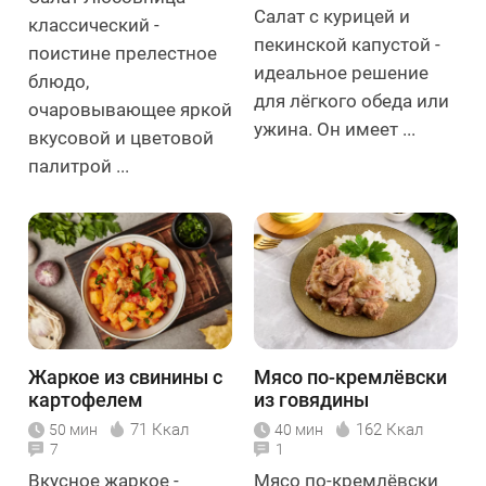
Салат с курицей и
классический -
пекинской капустой -
поистине прелестное
идеальное решение
блюдо,
для лёгкого обеда или
очаровывающее яркой
ужина. Он имеет ...
вкусовой и цветовой
палитрой ...
Жаркое из свинины с
Мясо по-кремлёвски
картофелем
из говядины
71 Ккал
162 Ккал
50 мин
40 мин
7
1
Вкусное жаркое -
Мясо по-кремлёвски