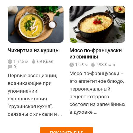
Чихиртма из курицы
Мясо по-французски
из свинины
69 Ккал
1 ч 15 м
198 Ккал
1 ч 5 м
9
Мясо по-французски –
Первые ассоциации,
это аппетитное блюдо,
возникающие при
первоначальный
упоминании
рецепт которого
словосочетания
состоял из запечённых
"грузинская кухня",
в духовке ...
связаны с хинкали и ...