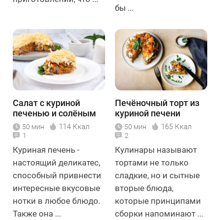
бы ...
Салат с куриной
Печёночный торт из
печенью и солёным
куриной печени
огурцом
114 Ккал
165 Ккал
50 мин
50 мин
1
2
Куриная печень -
Кулинары называют
настоящий деликатес,
тортами не только
способный привнести
сладкие, но и сытные
интересные вкусовые
вторые блюда,
нотки в любое блюдо.
которые принципами
Также она ...
сборки напоминают ...