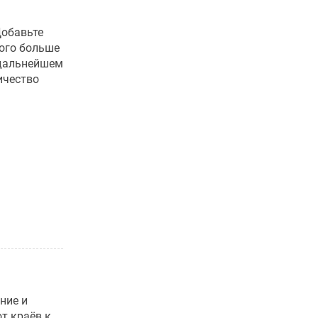
Добавьте
ого больше
 дальнейшем
ичество
ние и
от краёв к