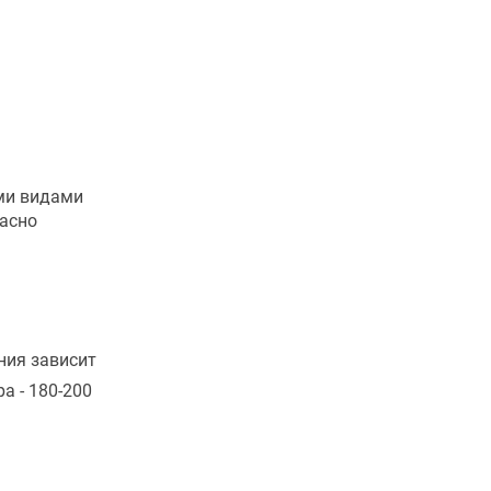
ыми видами
расно
ния зависит
а - 180-200