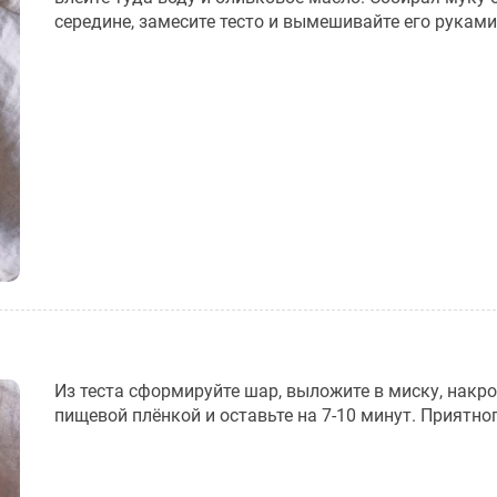
середине, замесите тесто и вымешивайте его руками
Из теста сформируйте шар, выложите в миску, накро
пищевой плёнкой и оставьте на 7-10 минут. Приятно