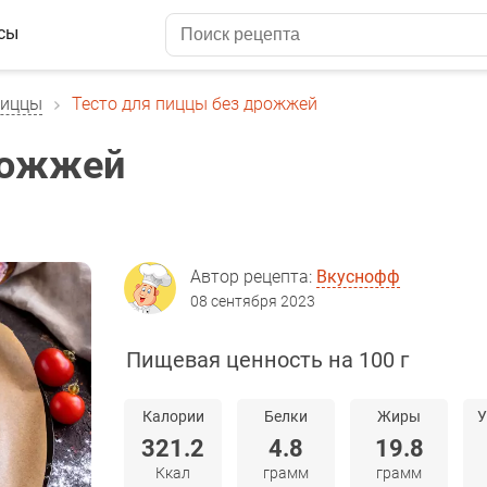
сы
пиццы
Тесто для пиццы без дрожжей
рожжей
Автор рецепта:
Вкуснофф
08 сентября 2023
Пищевая ценность на 100 г
Калории
Белки
Жиры
У
321.2
4.8
19.8
Ккал
грамм
грамм