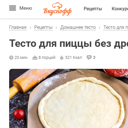
Меню
Рецепты
Конкур
Главная
Рецепты
Домашнее тесто
Тесто для 
Тесто для пиццы без д
20 мин
8 порций
321 Ккал
3