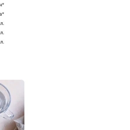
н*
а*
 л.
 л.
 л.