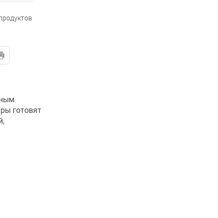
 продуктов
ьным
ары готовят
й,