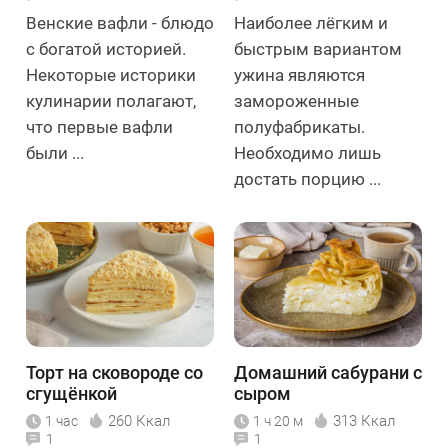
Венские вафли - блюдо
Наиболее лёгким и
с богатой историей.
быстрым вариантом
Некоторые историки
ужина являются
кулинарии полагают,
замороженные
что первые вафли
полуфабрикаты.
были ...
Необходимо лишь
достать порцию ...
Торт на сковороде со
Домашний сабурани с
сгущёнкой
сыром
260 Ккал
313 Ккал
1 час
1 ч 20 м
1
1