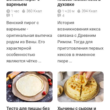
вареньем
духовке
360 Ккал
394 Ккал
1 час
1 ч 20 м
1
4
Венский пирог с
История
вареньем -
возникновения кекса
оригинальная выпечка
связана с Древним
родом из Вены. Его
Римом. Тогда для
характерной
приготовления первых
особенностью
кексов в ячменное
являются чётко ...
пюре ...
Тесто для пиццы без
Хычины с сыром и