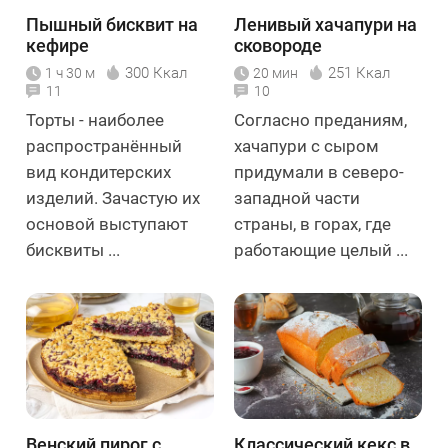
Пышный бисквит на
Ленивый хачапури на
кефире
сковороде
300 Ккал
251 Ккал
1 ч 30 м
20 мин
11
10
Торты - наиболее
Согласно преданиям,
распространённый
хачапури с сыром
вид кондитерских
придумали в северо-
изделий. Зачастую их
западной части
основой выступают
страны, в горах, где
бисквиты ...
работающие целый ...
Венский пирог с
Классический кекс в