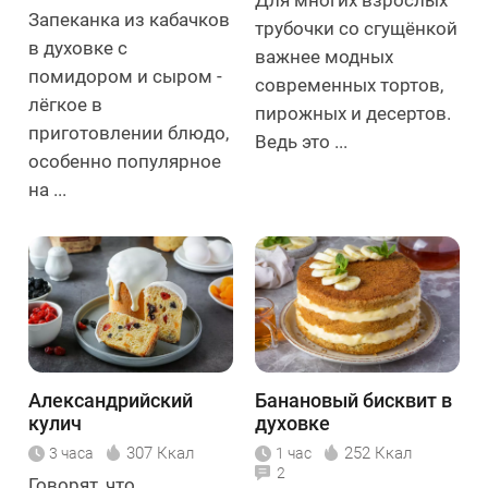
Запеканка из кабачков
трубочки со сгущёнкой
в духовке с
важнее модных
помидором и сыром -
современных тортов,
лёгкое в
пирожных и десертов.
приготовлении блюдо,
Ведь это ...
особенно популярное
на ...
Александрийский
Банановый бисквит в
кулич
духовке
307 Ккал
252 Ккал
3 часа
1 час
2
Говорят, что