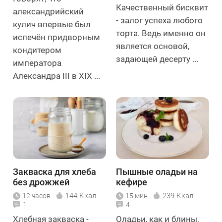
Качественный бисквит
александрийский
- залог успеха любого
кулич впервые был
торта. Ведь именно он
испечён придворным
является основой,
кондитером
задающей десерту ...
императора
Александра III в XIX ...
Закваска для хлеба
Пышные оладьи на
без дрожжей
кефире
144 Ккал
239 Ккал
12 часов
15 мин
1
4
Хлебная закваска -
Оладьи, как и блины,