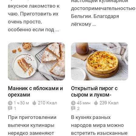
настоящей кулинарной
вкусное лакомство к
достопримечательностью
чаю. Приготовить их
Бельгии. Благодаря
очень просто,
лёгкому ...
особенно если под ...
Манник с яблоками и
Открытый пирог с
орехами
сыром и луком-
пореем
210 Ккал
239 Ккал
1 ч 30 м
45 мин
1
2
При приготовлении
В кухнях разных
выпечки кулинары
народов мира можно
нередко заменяют
встретить изысканные