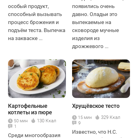
особый продукт,
появились очень
способный вызывать
давно. Оладьи это
процесс брожения и
выпекаемые на
подъём теста. Выпечка
сковороде мучные
на закваске ...
изделия из
дрожжевого ...
Картофельные
Хрущёвское тесто
котлеты из пюре
329 Ккал
15 мин
130 Ккал
50 мин
9
1
Известно, что Н.С.
Среди многообразия