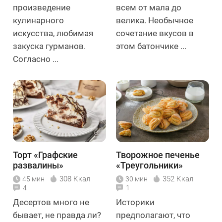
произведение
всем от мала до
кулинарного
велика. Необычное
искусства, любимая
сочетание вкусов в
закуска гурманов.
этом батончике ...
Согласно ...
Торт «Графские
Творожное печенье
развалины»
«Треугольники»
308 Ккал
352 Ккал
45 мин
30 мин
4
1
Десертов много не
Историки
бывает, не правда ли?
предполагают, что