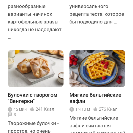
разнообразные
универсального
варианты начинок
рецепта теста, которое
картофельные зразы
бы подходило для ...
никогда не надоедают
...
Булочки с творогом
Мягкие бельгийские
"Венгерки"
вафли
241 Ккал
276 Ккал
45 мин
1 ч 10 м
3
Мягкие бельгийские
Творожные булочки -
вафли считаются
простое, но очень