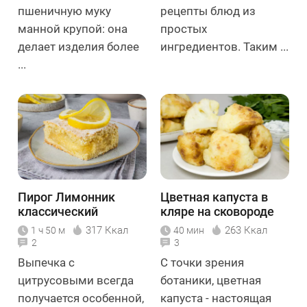
пшеничную муку
рецепты блюд из
манной крупой: она
простых
делает изделия более
ингредиентов. Таким ...
...
Пирог Лимонник
Цветная капуста в
классический
кляре на сковороде
317 Ккал
263 Ккал
1 ч 50 м
40 мин
2
3
Выпечка с
С точки зрения
цитрусовыми всегда
ботаники, цветная
получается особенной,
капуста - настоящая