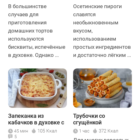
В большинстве
Осетинские пироги
случаев для
славятся
приготовления
необыкновенным
домашних тортов
вкусом,
используются
использованием
бисквиты, испечённые
простых ингредиентов
в духовке. Однако ...
и достаточно лёгким ...
Запеканка из
Трубочки со
кабачков в духовке с
сгущёнкой
помидором и сыром
105 Ккал
372 Ккал
45 мин
1 час
5
Для многих взрослых