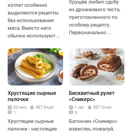
Хрущёв любил сдобу
котлет особенно
из дрожжевого теста,
выделяются рецепты
приготовленного по
без использования
особому рецепту.
мяса. Вместо него
Первоначально ...
обычно используют ...
Хрустящие сырные
Бисквитный рулет
палочки
«Сникерс»
487 Ккал
387 Ккал
20 мин
1 час
1
9
Хрустящие сырные
Батончик «Сникерс»
палочки - настоящее
известен, пожалуй,