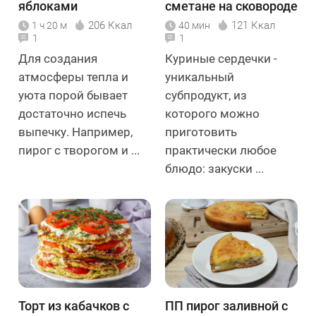
яблоками
сметане на сковороде
206 Ккал
121 Ккал
1 ч 20 м
40 мин
1
1
Для создания
Куриные сердечки -
атмосферы тепла и
уникальный
уюта порой бывает
субпродукт, из
достаточно испечь
которого можно
выпечку. Например,
приготовить
пирог с творогом и ...
практически любое
блюдо: закуски ...
Торт из кабачков с
ПП пирог заливной с