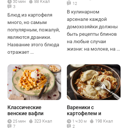
88 Ккал
30 мин
12
3
В кулинарном
Блюд из картофеля
арсенале каждой
много, но самым
домохозяйки должны
популярным, пожалуй,
быть рецепты блинов
являются драники.
на любые случаи
Название этого блюда
жизни: на молоке, на ...
отражает ...
Классические
Вареники с
венские вафли
картофелем и
грибами
323 Ккал
198 Ккал
25 мин
1 ч 30 м
7
2