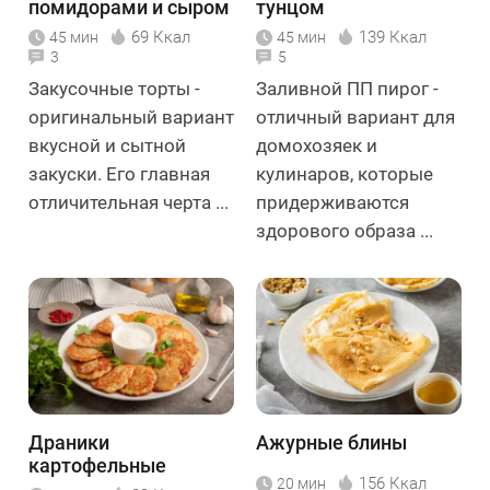
помидорами и сыром
тунцом
69 Ккал
139 Ккал
45 мин
45 мин
3
5
Закусочные торты -
Заливной ПП пирог -
оригинальный вариант
отличный вариант для
вкусной и сытной
домохозяек и
закуски. Его главная
кулинаров, которые
отличительная черта ...
придерживаются
здорового образа ...
Драники
Ажурные блины
картофельные
156 Ккал
20 мин
классические