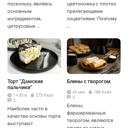
поскольку, являясь
цветоножка с плотно
основным
прилегающими
ингредиентом,
соцветиями. Поэтому
цитрусовые ...
...
Торт "Дамские
Блины с творогом
пальчики"
166 Ккал
40 мин
273 Ккал
1 ч 30 м
2
2
Блины,
Наиболее часто в
фаршированные
качестве основы торта
творогом, являются
выступают
одним из самых