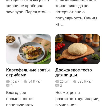
жизни не пробовал
точно никогда не
хачапури. Перед этой ...
потеряют свою
популярность. Одним
из ...
Картофельные зразы
Дрожжевое тесто
с грибами
для пиццы
84 Ккал
326 Ккал
40 мин
20 мин
1
3
Благодаря
Несмотря на
возможности
развитость кулинарии,
использовать
в мире нет