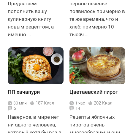
Предлагаем
первое печенье
пополнить вашу
появилось примерно в
кулинарную книгу
те же времена, что и
новым рецептом, а
хлеб: примерно 10
именно ...
тысяч ...
ПП хачапури
Цветаевский пирог
187 Ккал
202 Ккал
30 мин
1 час
6
14
Наверное, в мире нет
Рецепты яблочных
ни одного человека,
пирогов очень
который хотя бы раз в
многообразны, и они