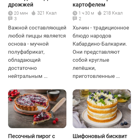
дрожжей
картофелем
321 Ккал
218 Ккал
20 мин
1 ч 30 м
3
2
Важной составляющей
Хычин - традиционное
любой пиццы является
блюдо народов
основа - мучной
Кабардино-Балкарии.
полуфабрикат,
Они представляют
обладающий
собой круглые
достаточно
лепёшки,
нейтральным ...
приготовленные ...
Песочный пирог с
Шифоновый бисквит