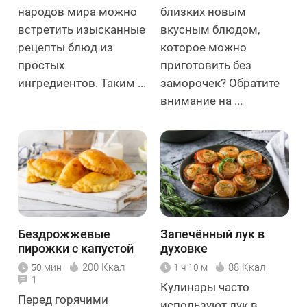
народов мира можно
близких новым
встретить изысканные
вкусным блюдом,
рецепты блюд из
которое можно
простых
приготовить без
ингредиентов. Таким ...
заморочек? Обратите
внимание на ...
Бездрожжевые
Запечённый лук в
пирожки с капустой
духовке
200 Ккал
88 Ккал
50 мин
1 ч 10 м
1
Кулинары часто
Перед горячими
используют лук в