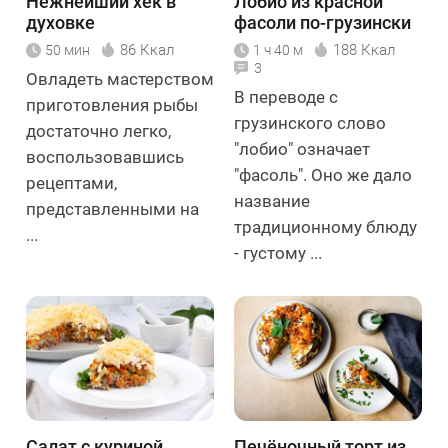
Нежнейший хек в
Лобио из красной
духовке
фасоли по-грузински
86 Ккал
188 Ккал
50 мин
1 ч 40 м
3
Овладеть мастерством
В переводе с
приготовления рыбы
грузинского слово
достаточно легко,
"лобио" означает
воспользовавшись
"фасоль". Оно же дало
рецептами,
название
представленными на
традиционному блюду
...
- густому ...
Салат с куриной
Печёночный торт из