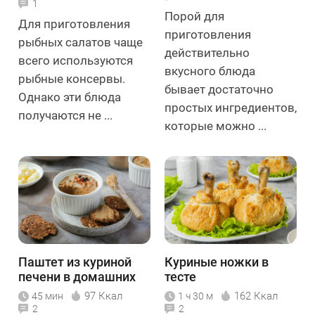
1
Порой для
Для приготовления
приготовления
рыбных салатов чаще
действительно
всего используются
вкусного блюда
рыбные консервы.
бывает достаточно
Однако эти блюда
простых ингредиентов,
получаются не ...
которые можно ...
Паштет из куриной
Куриные ножки в
печени в домашних
тесте
условиях
97 Ккал
162 Ккал
45 мин
1 ч 30 м
2
2