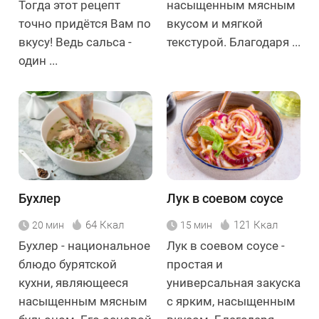
Тогда этот рецепт
насыщенным мясным
точно придётся Вам по
вкусом и мягкой
вкусу! Ведь сальса -
текстурой. Благодаря ...
один ...
Бухлер
Лук в соевом соусе
64 Ккал
121 Ккал
20 мин
15 мин
Бухлер - национальное
Лук в соевом соусе -
блюдо бурятской
простая и
кухни, являющееся
универсальная закуска
насыщенным мясным
с ярким, насыщенным