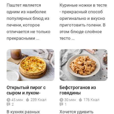
Паштет является
Куриные ножки в тесте
одним из наиболее
- прекрасный способ
популярных блюд из
оригинально и вкусно
печени, которое
приготовить голени. В
отличается не только
этом блюде слоёное
прекрасными ...
тесто ...
Открытый пирог с
Бефстроганов из
сыром и луком-
говядины
пореем
239 Ккал
176 Ккал
45 мин
30 мин
2
1
В кухнях разных
Хочется удивить