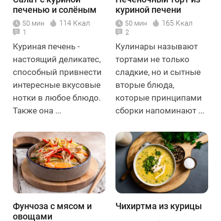
печенью и солёным
куриной печени
огурцом
114 Ккал
165 Ккал
50 мин
50 мин
1
2
Куриная печень -
Кулинары называют
настоящий деликатес,
тортами не только
способный привнести
сладкие, но и сытные
интересные вкусовые
вторые блюда,
нотки в любое блюдо.
которые принципами
Также она ...
сборки напоминают ...
Фунчоза с мясом и
Чихиртма из курицы
овощами