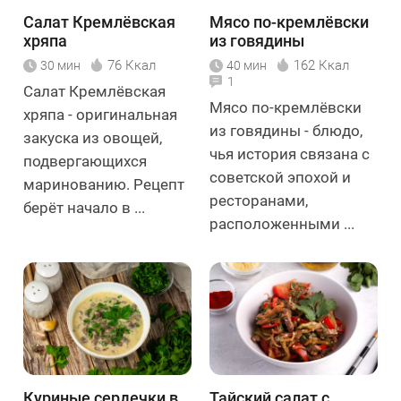
Салат Кремлёвская
Мясо по-кремлёвски
хряпа
из говядины
76 Ккал
162 Ккал
30 мин
40 мин
1
Салат Кремлёвская
Мясо по-кремлёвски
хряпа - оригинальная
из говядины - блюдо,
закуска из овощей,
чья история связана с
подвергающихся
советской эпохой и
маринованию. Рецепт
ресторанами,
берёт начало в ...
расположенными ...
Куриные сердечки в
Тайский салат с