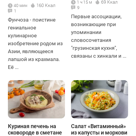
69 Ккал
1 ч 15 м
160 Ккал
40 мин
9
1
Первые ассоциации,
Фунчоза - поистине
возникающие при
гениальное
упоминании
кулинарное
словосочетания
изобретение родом из
"грузинская кухня",
Азии, являющееся
связаны с хинкали и ...
лапшой из крахмала.
Её ...
Куриная печень на
Салат «Витаминный»
сковороде в сметане
из капусты и моркови