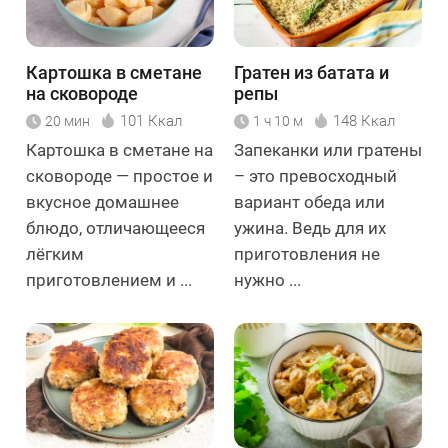
Картошка в сметане
Гратен из батата и
на сковороде
репы
101 Ккал
148 Ккал
20 мин
1 ч 10 м
Картошка в сметане на
Запеканки или гратены
сковороде — простое и
– это превосходный
вкусное домашнее
вариант обеда или
блюдо, отличающееся
ужина. Ведь для их
лёгким
приготовления не
приготовлением и ...
нужно ...