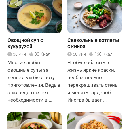
Овощной суп с
Свекольные котлеты
кукурузой
с киноа
98 Ккал
166 Ккал
30 мин
50 мин
Многие любят
Чтобы добавить в
овощные супы за
жизнь яркие краски,
лёгкость и быстроту
необязательно
приготовления. Ведь в
перекрашивать стены
этих рецептах нет
и менять гардероб.
необходимости в ...
Иногда бывает ...