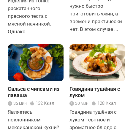
изделия из тонко
нужно быстро
раскатанного
приготовить ужин, а
пресного теста с
времени практически
мясной начинкой.
нет. В этом случае ...
Однако ...
Сальса с чипсами из
Говядина тушёная с
лаваша
луком
132 Ккал
128 Ккал
35 мин
30 мин
Являетесь
Говядина тушёная с
поклонником
луком - сытное и
мексиканской кухни?
ароматное блюдо с