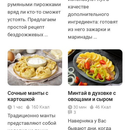
румяными пирожками
качестве
вряд ли кто-то сможет
дополнительного
устоять. Предлагаем
ингредиента: готовят
простой рецепт
из него зажарки и
бездрожжевых ...
маринады ...
Сочные манты с
Минтай в духовке с
картошкой
овощами и сыром
160 Ккал
46 Ккал
1 час
30 мин
3
Традиционно манты
Наверняка у Вас
представляют собой
бывают дни, когда