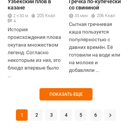
Узбекский плов в
Гречка по-купечески
казане
со свининой
205 Ккал
206 Ккал
2 ч 30 м
35 мин
4
Сытная гречневая
История
каша пользуется
происхождения плова
популярностью с
окутана множеством
давних времён. Её
легенд. Согласно
готовили на воде или
некоторым из них, это
на молоке и
блюдо впервые было
добавляли ...
...
ПОКАЗАТЬ ЕЩЕ
1
2
3
4
5
6
.