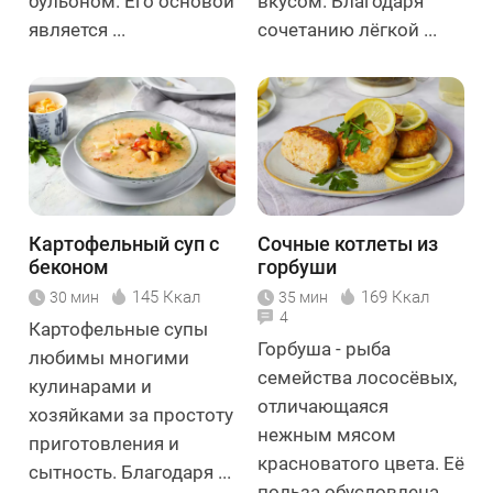
бульоном. Его основой
вкусом. Благодаря
является ...
сочетанию лёгкой ...
Картофельный суп с
Сочные котлеты из
беконом
горбуши
145 Ккал
169 Ккал
30 мин
35 мин
4
Картофельные супы
Горбуша - рыба
любимы многими
семейства лососёвых,
кулинарами и
отличающаяся
хозяйками за простоту
нежным мясом
приготовления и
красноватого цвета. Её
сытность. Благодаря ...
польза обусловлена ...