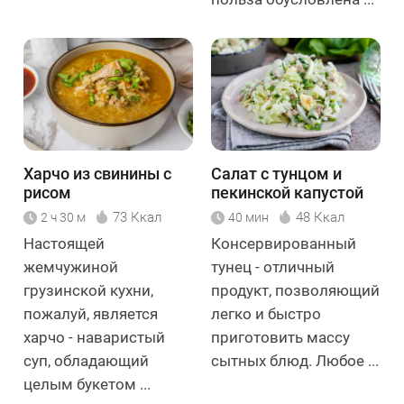
Харчо из свинины с
Салат с тунцом и
рисом
пекинской капустой
73 Ккал
48 Ккал
2 ч 30 м
40 мин
Настоящей
Консервированный
жемчужиной
тунец - отличный
грузинской кухни,
продукт, позволяющий
пожалуй, является
легко и быстро
харчо - наваристый
приготовить массу
суп, обладающий
сытных блюд. Любое ...
целым букетом ...