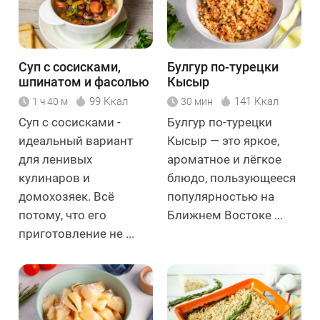
Суп с сосисками,
Булгур по-турецки
шпинатом и фасолью
Кысыр
99 Ккал
141 Ккал
1 ч 40 м
30 мин
Суп с сосисками -
Булгур по-турецки
идеальный вариант
Кысыр — это яркое,
для ленивых
ароматное и лёгкое
кулинаров и
блюдо, пользующееся
домохозяек. Всё
популярностью на
потому, что его
Ближнем Востоке ...
приготовление не ...