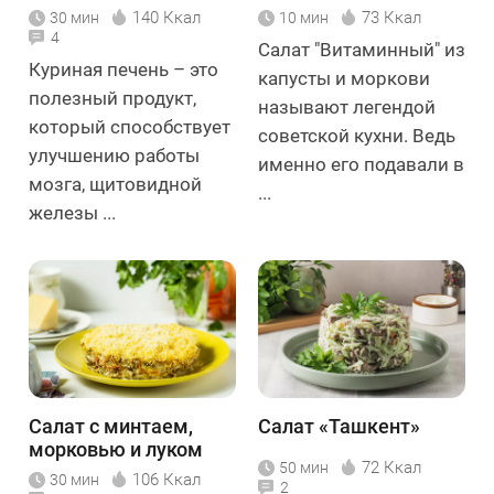
с луком
140 Ккал
73 Ккал
30 мин
10 мин
4
Салат "Витаминный" из
Куриная печень – это
капусты и моркови
полезный продукт,
называют легендой
который способствует
советской кухни. Ведь
улучшению работы
именно его подавали в
мозга, щитовидной
...
железы ...
Салат с минтаем,
Салат «Ташкент»
морковью и луком
72 Ккал
50 мин
106 Ккал
30 мин
2