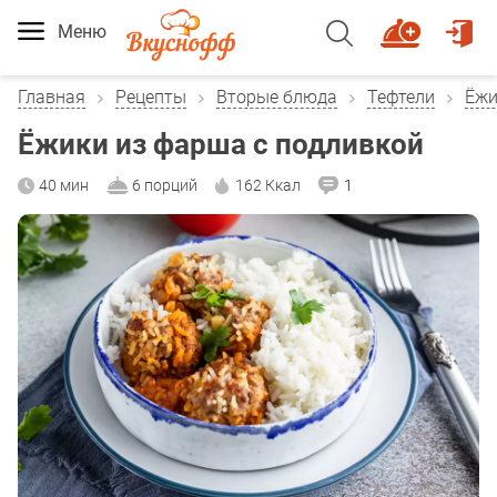
Меню
Главная
Рецепты
Вторые блюда
Тефтели
Ёжи
Ёжики из фарша с подливкой
40 мин
6 порций
162 Ккал
1