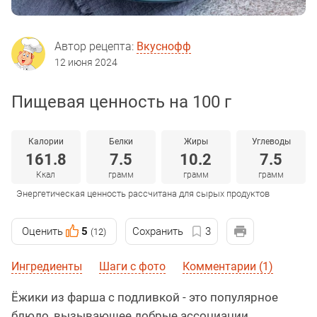
Автор рецепта:
Вкуснофф
12 июня 2024
Пищевая ценность на 100 г
Калории
Белки
Жиры
Углеводы
161.8
7.5
10.2
7.5
Ккал
грамм
грамм
грамм
Энергетическая ценность рассчитана для сырых продуктов
Оценить
5
Сохранить
3
(12)
Ингредиенты
Шаги с фото
Комментарии (1)
Ёжики из фарша с подливкой - это популярное
блюдо, вызывающее добрые ассоциации,