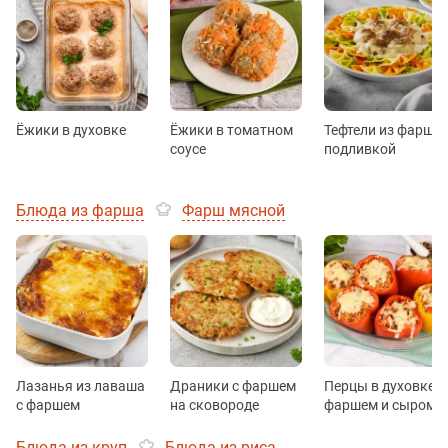
Ёжики в духовке
Ёжики в томатном
Тефтели из фарша 
соусе
подливкой
Блюда из фарша
Фарш мясной
Лазанья из лаваша
Драники с фаршем
Перцы в духовке с
с фаршем
на сковороде
фаршем и сыром
Блюда из круп
Блюда из риса