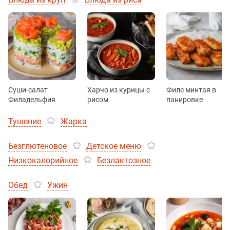
Суши-салат
Харчо из курицы с
Филе минтая в
Филадельфия
рисом
панировке
Тушение
Жарка
Безглютеновое
Детское меню
Низкокалорийное
Безлактозное
Обед
Ужин