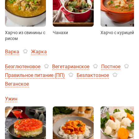
Харчо из свинины с
Чанахи
Харчо с курицей
рисом
Варка
Жарка
Безглютеновое
Вегетарианское
Постное
Правильное питание (ПП)
Безлактозное
Веганское
Ужин