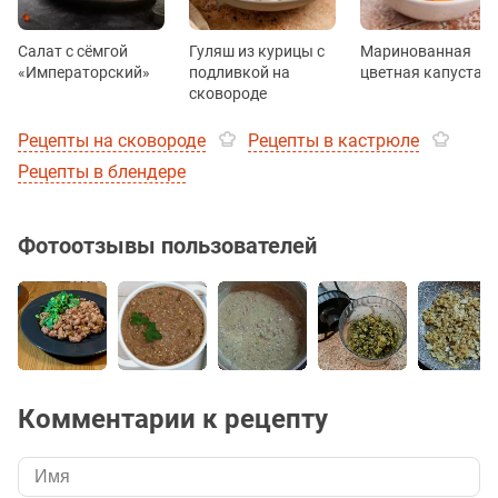
Салат с сёмгой
Гуляш из курицы с
Маринованная
«Императорский»
подливкой на
цветная капуста
сковороде
Рецепты на сковороде
Рецепты в кастрюле
Рецепты в блендере
Фотоотзывы пользователей
Комментарии к рецепту