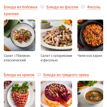
Блюда из бобовых
Блюда из фасоли
Фасоль
красная
Салат «Тбилиси»
Салат с сухариками
Чили кон карне
классический
и фасолью
Блюда из орехов
Блюда из грецкого ореха