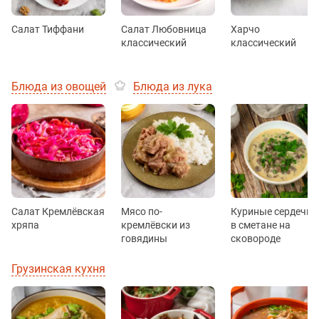
Салат Тиффани
Салат Любовница
Харчо
классический
классический
Блюда из овощей
Блюда из лука
Салат Кремлёвская
Мясо по-
Куриные сердечки
хряпа
кремлёвски из
в сметане на
говядины
сковороде
Грузинская кухня