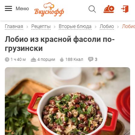
Меню
Главная
Рецепты
Вторые блюда
Лобио
Лобио
Лобио из красной фасоли по-
грузински
1 ч 40 м
4 порции
188 Ккал
3