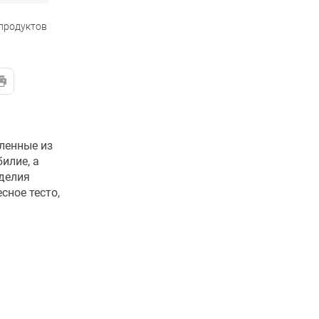
 продуктов
ленные из
илие, а
зделия
сное тесто,