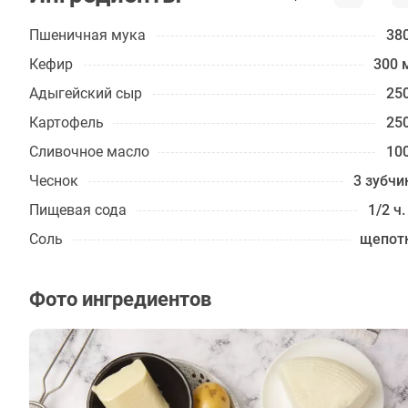
Пшеничная мука
380
Кефир
300 
Адыгейский сыр
250
Картофель
250
Сливочное масло
100
Чеснок
3 зубчи
Пищевая сода
1/2 ч.
Соль
щепот
Фото ингредиентов