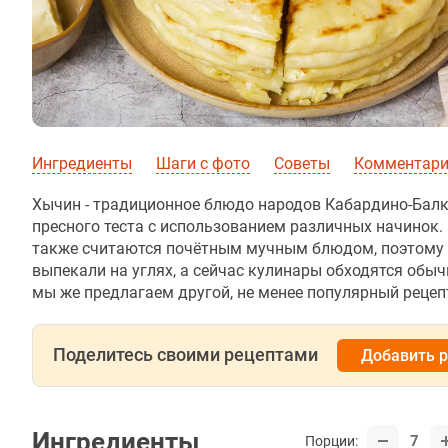
Ингредиенты
Шаги с фото
Советы
Комментарии
Хычин - традиционное блюдо народов Кабардино-Балк
пресного теста с использованием различных начинок.
также считаются почётным мучным блюдом, поэтому и
выпекали на углях, а сейчас кулинары обходятся обы
мы же предлагаем другой, не менее популярный рецеп
Поделитесь своими рецептами
Добавить 
Ингредиенты
7
Порции: