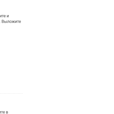
ите и
с. Выложите
ите в