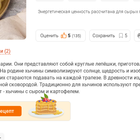
Энергетическая ценность рассчитана для сырых
Оценить
5
Сохранить
5
(135)
 (2)
арии. Они представляют собой круглые лепёшки, приготов
 На родине хычины символизируют солнце, щедрость и изоб
х стараются подавать на каждой трапезе. В древности и
чной сковородой. Традиционно для хычинов используют пре
т - хычины с сыром и картофелем.
рецепт