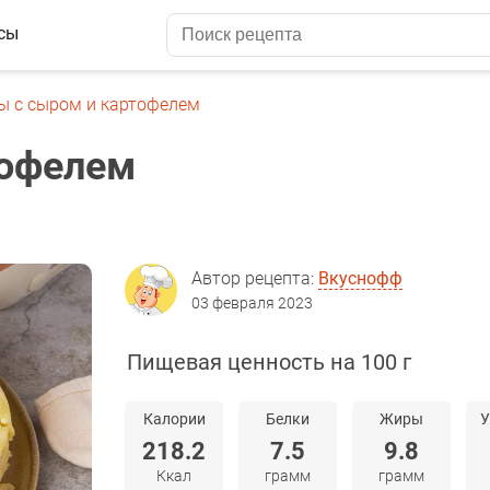
сы
ы с сыром и картофелем
тофелем
Автор рецепта:
Вкуснофф
03 февраля 2023
Пищевая ценность на 100 г
Калории
Белки
Жиры
У
218.2
7.5
9.8
Ккал
грамм
грамм