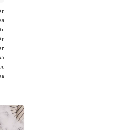
 г
мл
 г
 г
 г
ка
 л.
ка