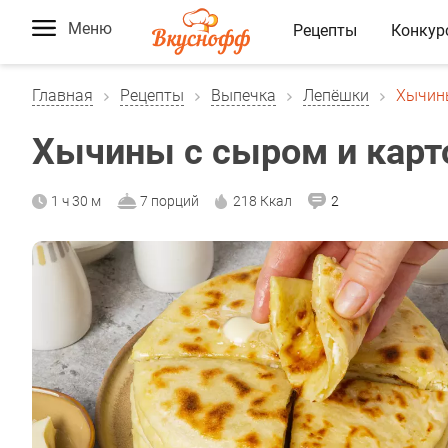
Меню
Рецепты
Конкур
Главная
Рецепты
Выпечка
Лепёшки
Хычин
Хычины с сыром и кар
1 ч 30 м
7 порций
218 Ккал
2