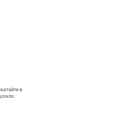
скатайте в
дсохло.