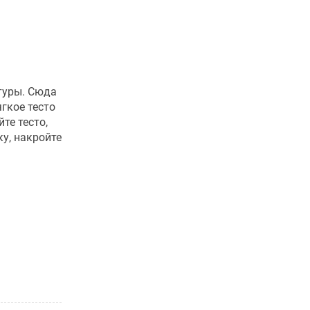
туры. Сюда
ягкое тесто
те тесто,
ку, накройте