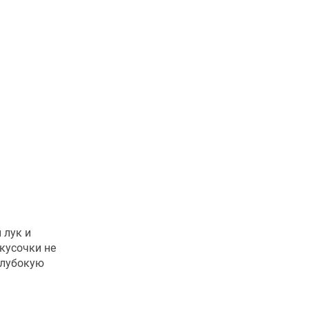
 лук и
кусочки не
глубокую