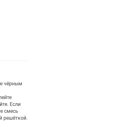
те чёрным
лейте
те. Если
те смесь
й решёткой.