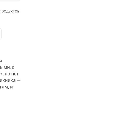
 продуктов
м
ыми, с
, но нет
пикника —
тям, и