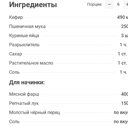
Ингредиенты
6
Порции:
Кефир
490 
Пшеничная мука
250
Куриные яйца
3 ш
Разрыхлитель
1 ч.
Сахар
1 ст.
Растительное масло
1 ст.
Соль
1 ч.
Для начинки:
Мясной фарш
400
Репчатый лук
150
Молотый чёрный перец
по вку
Соль
по вку