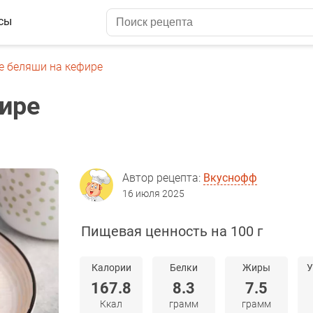
сы
е беляши на кефире
ире
Автор рецепта:
Вкуснофф
16 июля 2025
Пищевая ценность на 100 г
Калории
Белки
Жиры
У
167.8
8.3
7.5
Ккал
грамм
грамм