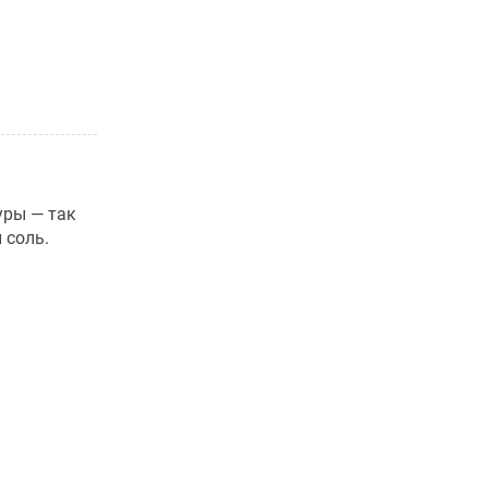
уры — так
 соль.