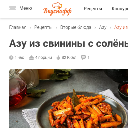
Меню
Рецепты
Конкур
Главная
Рецепты
Вторые блюда
Азу
Азу и
Азу из свинины с солё
1 час
4 порции
82 Ккал
1