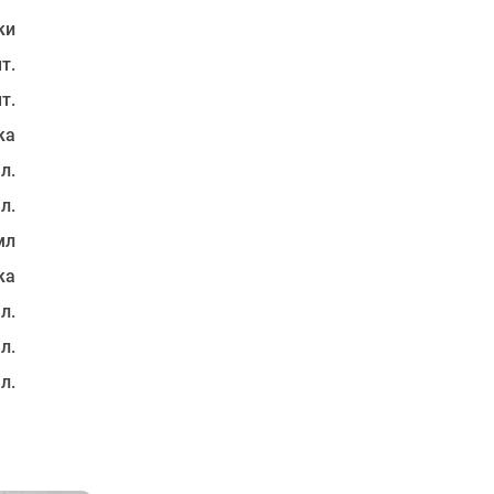
ки
т.
т.
ка
 л.
 л.
мл
ка
 л.
 л.
 л.