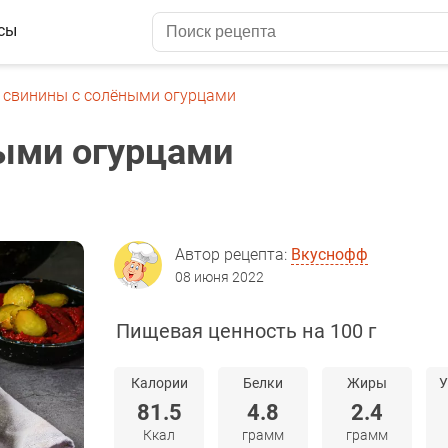
сы
з свинины с солёными огурцами
ными огурцами
Автор рецепта:
Вкуснофф
08 июня 2022
Пищевая ценность на 100 г
Калории
Белки
Жиры
У
81.5
4.8
2.4
Ккал
грамм
грамм