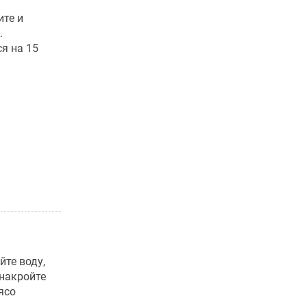
ите и
.
я на 15
йте воду,
 накройте
ясо