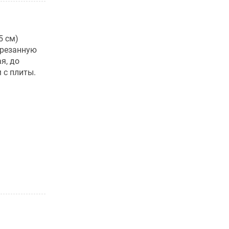
5 см)
арезанную
я, до
 с плиты.