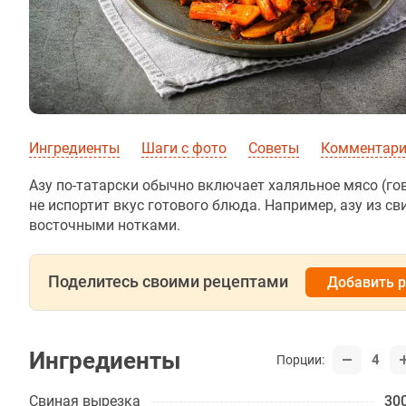
Ингредиенты
Шаги с фото
Советы
Комментарии
Азу по-татарски обычно включает халяльное мясо (гов
не испортит вкус готового блюда. Например, азу из 
восточными нотками.
Поделитесь своими рецептами
Добавить 
Ингредиенты
4
Порции:
Свиная вырезка
300