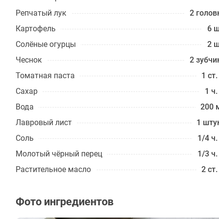
Репчатый лук
2 голов
Картофель
6 ш
Солёные огурцы
2 ш
Чеснок
2 зубчи
Томатная паста
1 ст.
Сахар
1 ч.
Вода
200 
Лавровый лист
1 шту
Соль
1/4 ч.
Молотый чёрный перец
1/3 ч.
Растительное масло
2 ст.
Фото ингредиентов