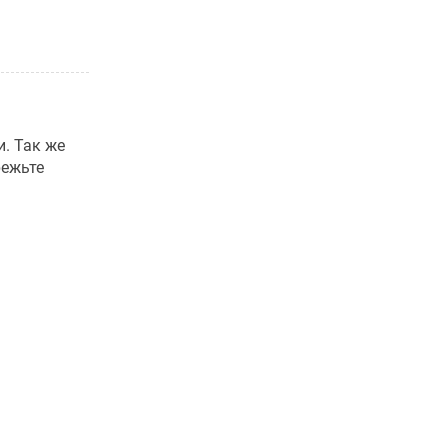
. Так же
режьте