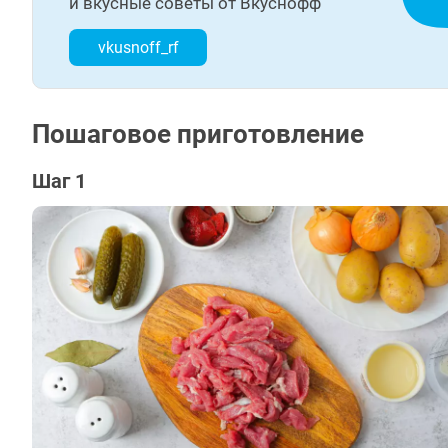
и вкусные советы от Вкуснофф
vkusnoff_rf
Пошаговое приготовление
Шаг 1