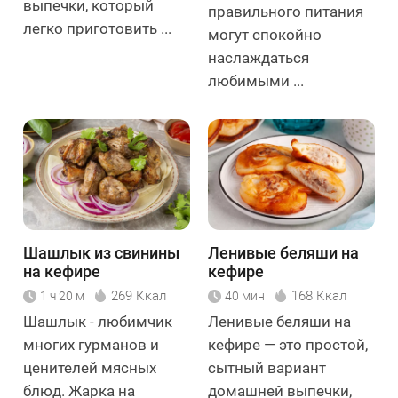
выпечки, который
правильного питания
легко приготовить ...
могут спокойно
наслаждаться
любимыми ...
Шашлык из свинины
Ленивые беляши на
на кефире
кефире
269 Ккал
168 Ккал
1 ч 20 м
40 мин
Шашлык - любимчик
Ленивые беляши на
многих гурманов и
кефире — это простой,
ценителей мясных
сытный вариант
блюд. Жарка на
домашней выпечки,