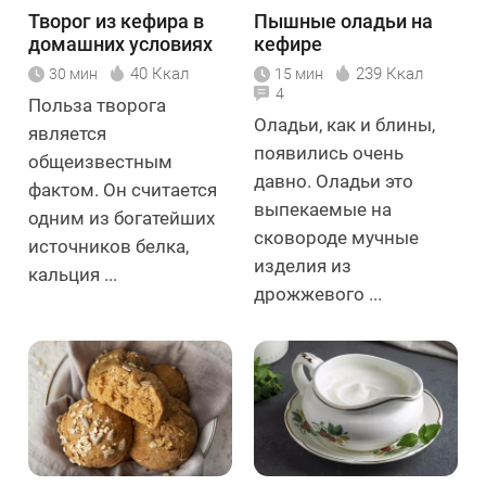
Творог из кефира в
Пышные оладьи на
домашних условиях
кефире
40 Ккал
239 Ккал
30 мин
15 мин
4
Польза творога
Оладьи, как и блины,
является
появились очень
общеизвестным
давно. Оладьи это
фактом. Он считается
выпекаемые на
одним из богатейших
сковороде мучные
источников белка,
изделия из
кальция ...
дрожжевого ...