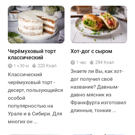
Черёмуховый торт
Хот-дог с сыром
классический
294 Ккал
1 час
220 Ккал
1 ч 30 м
Знаете ли Вы, как хот-
Классический
дог получил своё
черёмуховый торт -
название? Давным-
десерт, пользующийся
давно мясник из
особой
Франкфурта изготовил
популярностью на
длинные, тонкие ...
Урале и в Сибири. Для
многих он ...