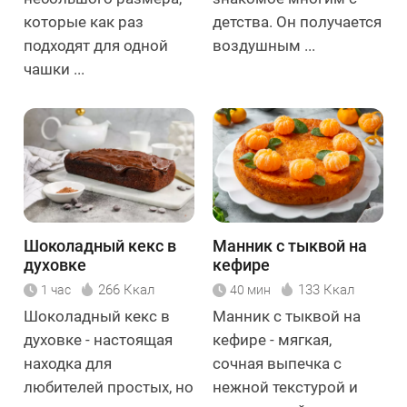
которые как раз
детства. Он получается
подходят для одной
воздушным ...
чашки ...
Шоколадный кекс в
Манник с тыквой на
духовке
кефире
266 Ккал
133 Ккал
1 час
40 мин
Шоколадный кекс в
Манник с тыквой на
духовке - настоящая
кефире - мягкая,
находка для
сочная выпечка с
любителей простых, но
нежной текстурой и