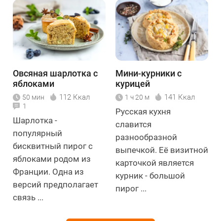
Овсяная шарлотка с
Мини-курники с
яблоками
курицей
112 Ккал
141 Ккал
50 мин
1 ч 20 м
1
Русская кухня
Шарлотка -
славится
популярный
разнообразной
бисквитный пирог с
выпечкой. Её визитной
яблоками родом из
карточкой является
Франции. Одна из
курник - большой
версий предполагает
пирог ...
связь ...