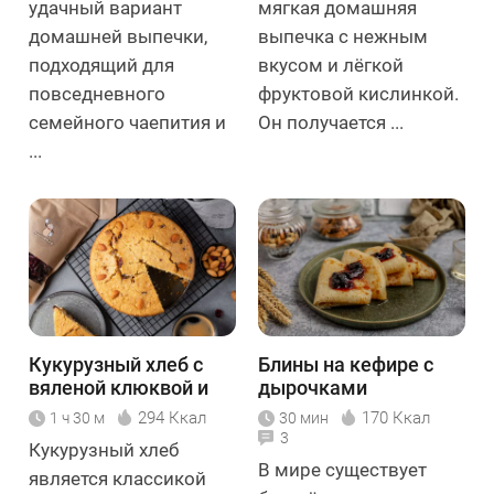
удачный вариант
мягкая домашняя
домашней выпечки,
выпечка с нежным
подходящий для
вкусом и лёгкой
повседневного
фруктовой кислинкой.
семейного чаепития и
Он получается ...
...
Кукурузный хлеб с
Блины на кефире с
вяленой клюквой и
дырочками
орехами
294 Ккал
170 Ккал
1 ч 30 м
30 мин
3
Кукурузный хлеб
В мире существует
является классикой