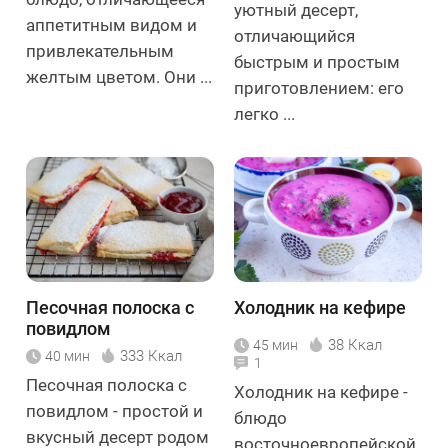
уютный десерт,
аппетитным видом и
отличающийся
привлекательным
быстрым и простым
желтым цветом. Они ...
приготовлением: его
легко ...
Песочная полоска с
Холодник на кефире
повидлом
38 Ккал
45 мин
333 Ккал
40 мин
1
Песочная полоска с
Холодник на кефире -
повидлом - простой и
блюдо
вкусный десерт родом
восточноевропейской