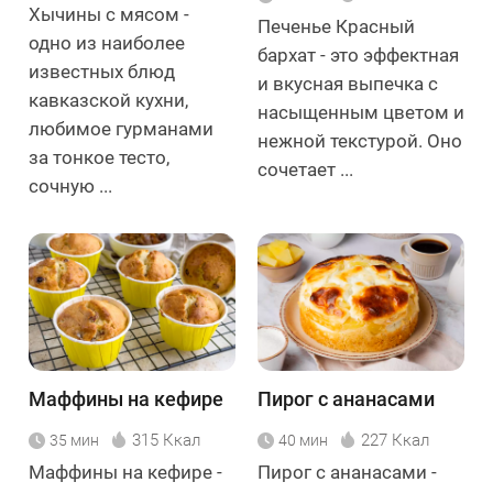
Хычины с мясом -
Печенье Красный
одно из наиболее
бархат - это эффектная
известных блюд
и вкусная выпечка с
кавказской кухни,
насыщенным цветом и
любимое гурманами
нежной текстурой. Оно
за тонкое тесто,
сочетает ...
сочную ...
Маффины на кефире
Пирог с ананасами
315 Ккал
227 Ккал
35 мин
40 мин
Маффины на кефире -
Пирог с ананасами -