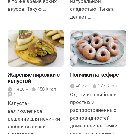
в то же время ярких
натуральной
вкусов. Такую ...
сладостью. Тыква
делает ...
Жареные пирожки с
Пончики на кефире
капустой
277 Ккал
40 мин
158 Ккал
1 ч 20 м
Одной из наиболее
1
простых и
Капуста -
распространённых
великолепное
разновидностей
решение для начинки
домашней выпечки
любой выпечки.
являются пончики.