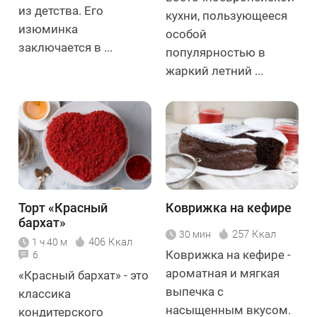
из детства. Его
кухни, пользующееся
изюминка
особой
заключается в ...
популярностью в
жаркий летний ...
Торт «Красный
Коврижка на кефире
бархат»
257 Ккал
30 мин
406 Ккал
1 ч 40 м
Коврижка на кефире -
6
ароматная и мягкая
«Красный бархат» - это
выпечка с
классика
насыщенным вкусом.
кондитерского