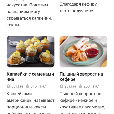
Благодаря кефиру
искусства. Под этим
тесто получается ...
названием могут
скрываться капкейки,
кексы ...
Капкейки с семенами
Пышный хворост на
чиа
кефире
315 Ккал
250 Ккал
35 мин
25 мин
Капкейками
Пышный хворост на
американцы называют
кефире - нежное и
порционные кексы
хрустящее лакомство,
небольшого размера,
знакомое многим с