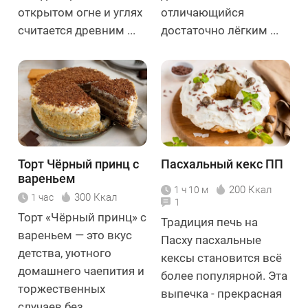
открытом огне и углях
отличающийся
считается древним ...
достаточно лёгким ...
Торт Чёрный принц с
Пасхальный кекс ПП
вареньем
200 Ккал
1 ч 10 м
300 Ккал
1 час
1
Торт «Чёрный принц» с
Традиция печь на
вареньем — это вкус
Пасху пасхальные
детства, уютного
кексы становится всё
домашнего чаепития и
более популярной. Эта
торжественных
выпечка - прекрасная
случаев без ...