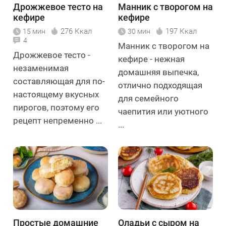
Дрожжевое тесто на
Манник с творогом на
кефире
кефире
276 Ккал
197 Ккал
15 мин
30 мин
4
Манник с творогом на
Дрожжевое тесто -
кефире - нежная
незаменимая
домашняя выпечка,
составляющая для по-
отлично подходящая
настоящему вкусных
для семейного
пирогов, поэтому его
чаепития или уютного
рецепт непременно ...
...
Простые домашние
Оладьи с сыром на