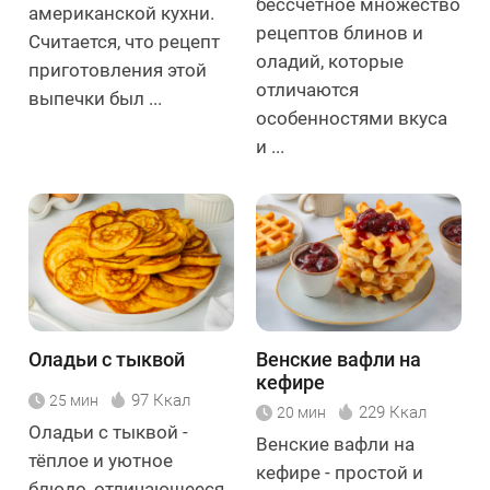
бессчётное множество
американской кухни.
рецептов блинов и
Считается, что рецепт
оладий, которые
приготовления этой
отличаются
выпечки был ...
особенностями вкуса
и ...
Оладьи с тыквой
Венские вафли на
кефире
97 Ккал
25 мин
229 Ккал
20 мин
Оладьи с тыквой -
Венские вафли на
тёплое и уютное
кефире - простой и
блюдо, отличающееся