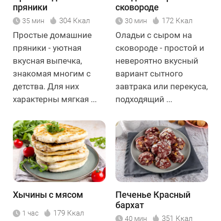
пряники
сковороде
304 Ккал
172 Ккал
35 мин
30 мин
Простые домашние
Оладьи с сыром на
пряники - уютная
сковороде - простой и
вкусная выпечка,
невероятно вкусный
знакомая многим с
вариант сытного
детства. Для них
завтрака или перекуса,
характерны мягкая ...
подходящий ...
Хычины с мясом
Печенье Красный
бархат
179 Ккал
1 час
351 Ккал
40 мин