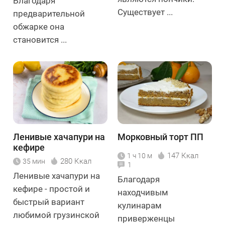
Благодаря
Существует ...
предварительной
обжарке она
становится ...
Ленивые хачапури на
Морковный торт ПП
кефире
147 Ккал
1 ч 10 м
280 Ккал
35 мин
1
Ленивые хачапури на
Благодаря
кефире - простой и
находчивым
быстрый вариант
кулинарам
любимой грузинской
приверженцы