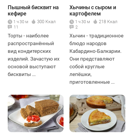
Пышный бисквит на
Хычины с сыром и
кефире
картофелем
300 Ккал
218 Ккал
1 ч 30 м
1 ч 30 м
11
2
Торты - наиболее
Хычин - традиционное
распространённый
блюдо народов
вид кондитерских
Кабардино-Балкарии.
изделий. Зачастую их
Они представляют
основой выступают
собой круглые
бисквиты ...
лепёшки,
приготовленные ...