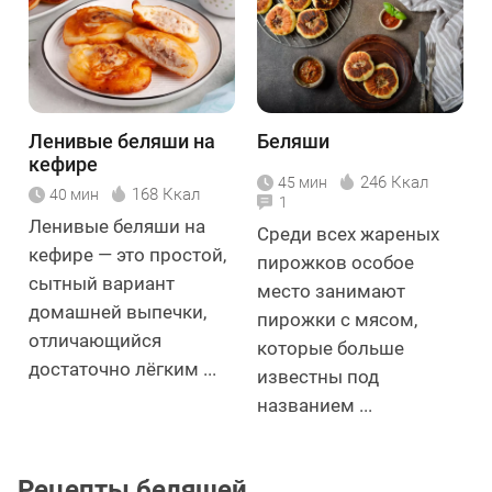
Ленивые беляши на
Беляши
кефире
246 Ккал
45 мин
168 Ккал
40 мин
1
Ленивые беляши на
Среди всех жареных
кефире — это простой,
пирожков особое
сытный вариант
место занимают
домашней выпечки,
пирожки с мясом,
отличающийся
которые больше
достаточно лёгким ...
известны под
названием ...
Рецепты беляшей