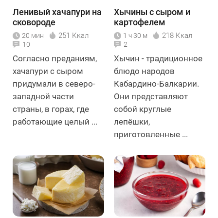
Ленивый хачапури на
Хычины с сыром и
сковороде
картофелем
251 Ккал
218 Ккал
20 мин
1 ч 30 м
10
2
Согласно преданиям,
Хычин - традиционное
хачапури с сыром
блюдо народов
придумали в северо-
Кабардино-Балкарии.
западной части
Они представляют
страны, в горах, где
собой круглые
работающие целый ...
лепёшки,
приготовленные ...