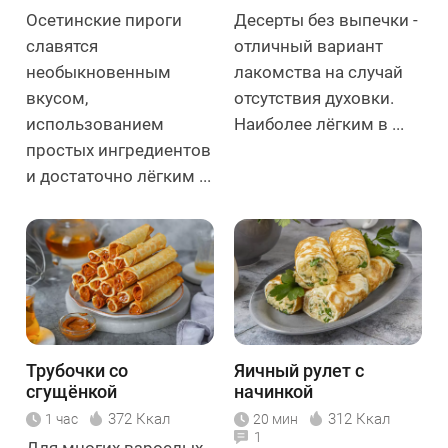
Осетинские пироги
Десерты без выпечки -
славятся
отличный вариант
необыкновенным
лакомства на случай
вкусом,
отсутствия духовки.
использованием
Наиболее лёгким в ...
простых ингредиентов
и достаточно лёгким ...
Трубочки со
Яичный рулет с
сгущёнкой
начинкой
372 Ккал
312 Ккал
1 час
20 мин
1
Для многих взрослых