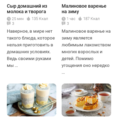
Сыр домашний из
Малиновое варенье
молока и творога
на зиму
135 Ккал
187 Ккал
25 мин
1 час
3
3
Наверное, в мире нет
Малиновое варенье на
такого блюда, которое
зиму является
нельзя приготовить в
любимым лакомством
домашних условиях.
многих взрослых и
Ведь своими руками
детей. Помимо
мы ...
угощения оно нередко
...