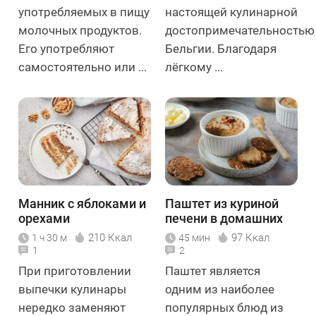
употребляемых в пищу
настоящей кулинарной
молочных продуктов.
достопримечательностью
Его употребляют
Бельгии. Благодаря
самостоятельно или ...
лёгкому ...
Манник с яблоками и
Паштет из куриной
орехами
печени в домашних
условиях
210 Ккал
97 Ккал
1 ч 30 м
45 мин
1
2
При приготовлении
Паштет является
выпечки кулинары
одним из наиболее
нередко заменяют
популярных блюд из