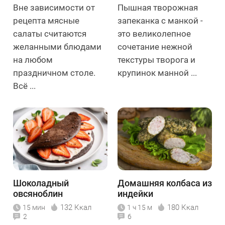
Вне зависимости от
Пышная творожная
рецепта мясные
запеканка с манкой -
салаты считаются
это великолепное
желанными блюдами
сочетание нежной
на любом
текстуры творога и
праздничном столе.
крупинок манной ...
Всё ...
Шоколадный
Домашняя колбаса из
овсяноблин
индейки
132 Ккал
180 Ккал
15 мин
1 ч 15 м
2
6