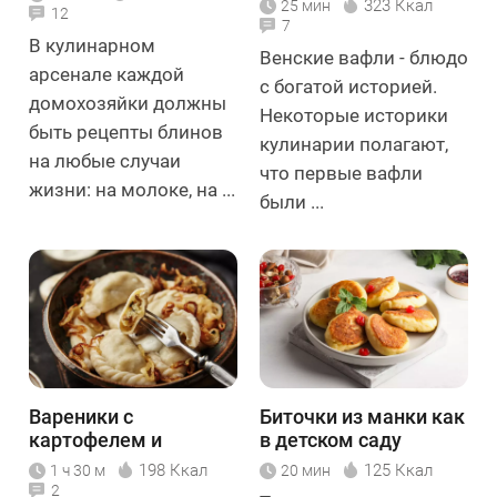
323 Ккал
25 мин
12
7
В кулинарном
Венские вафли - блюдо
арсенале каждой
с богатой историей.
домохозяйки должны
Некоторые историки
быть рецепты блинов
кулинарии полагают,
на любые случаи
что первые вафли
жизни: на молоке, на ...
были ...
Вареники с
Биточки из манки как
картофелем и
в детском саду
грибами
198 Ккал
125 Ккал
1 ч 30 м
20 мин
2