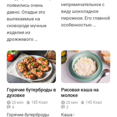
непримечательное с
появились очень
виду шоколадное
давно. Оладьи это
пирожное. Его главной
выпекаемые на
особенностью ...
сковороде мучные
изделия из
дрожжевого ...
Горячие бутерброды в
Рисовая каша на
духовке
молоке
185 Ккал
145 Ккал
25 мин
20 мин
4
2
Горячие бутерброды
Каша -