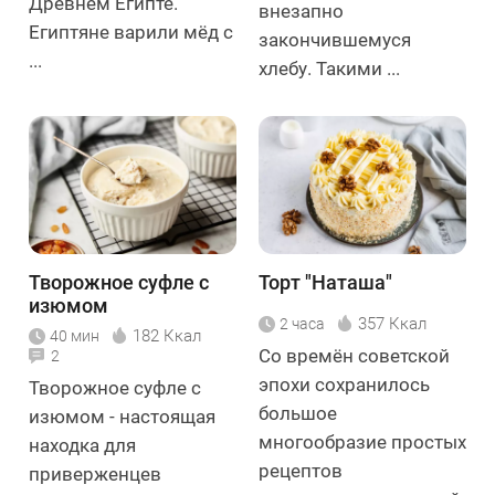
Древнем Египте.
внезапно
Египтяне варили мёд с
закончившемуся
...
хлебу. Такими ...
Творожное суфле с
Торт "Наташа"
изюмом
357 Ккал
2 часа
182 Ккал
40 мин
Со времён советской
2
эпохи сохранилось
Творожное суфле с
большое
изюмом - настоящая
многообразие простых
находка для
рецептов
приверженцев