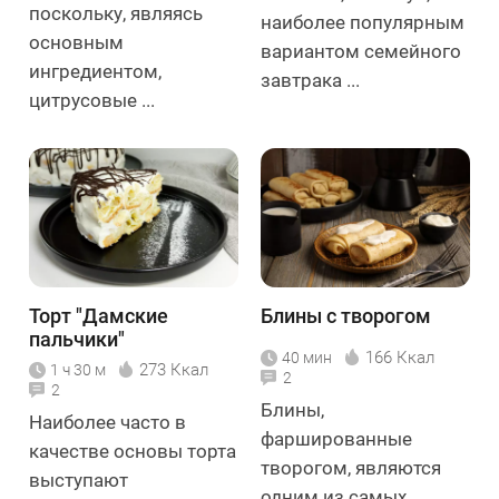
поскольку, являясь
наиболее популярным
основным
вариантом семейного
ингредиентом,
завтрака ...
цитрусовые ...
Торт "Дамские
Блины с творогом
пальчики"
166 Ккал
40 мин
273 Ккал
1 ч 30 м
2
2
Блины,
Наиболее часто в
фаршированные
качестве основы торта
творогом, являются
выступают
одним из самых