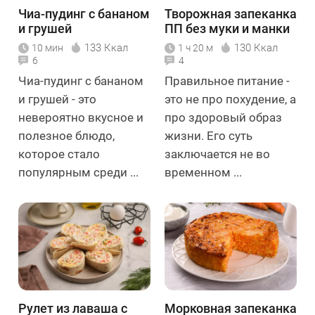
Чиа-пудинг с бананом
Творожная запеканка
и грушей
ПП без муки и манки
133 Ккал
130 Ккал
10 мин
1 ч 20 м
6
4
Чиа-пудинг с бананом
Правильное питание -
и грушей - это
это не про похудение, а
невероятно вкусное и
про здоровый образ
полезное блюдо,
жизни. Его суть
которое стало
заключается не во
популярным среди ...
временном ...
Рулет из лаваша с
Морковная запеканка