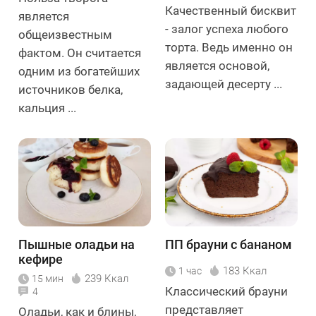
Качественный бисквит
является
- залог успеха любого
общеизвестным
торта. Ведь именно он
фактом. Он считается
является основой,
одним из богатейших
задающей десерту ...
источников белка,
кальция ...
Пышные оладьи на
ПП брауни с бананом
кефире
183 Ккал
1 час
239 Ккал
15 мин
Классический брауни
4
представляет
Оладьи, как и блины,