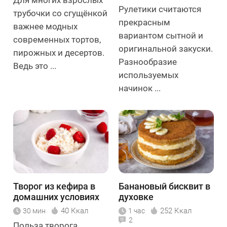
Рулетики считаются
трубочки со сгущёнкой
прекрасным
важнее модных
вариантом сытной и
современных тортов,
оригинальной закуски.
пирожных и десертов.
Разнообразие
Ведь это ...
используемых
начинок ...
Творог из кефира в
Банановый бисквит в
домашних условиях
духовке
40 Ккал
252 Ккал
30 мин
1 час
2
Польза творога