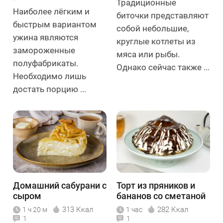
Традиционные
Наиболее лёгким и
биточки представляют
быстрым вариантом
собой небольшие,
ужина являются
круглые котлеты из
замороженные
мяса или рыбы.
полуфабрикаты.
Однако сейчас также ...
Необходимо лишь
достать порцию ...
Домашний сабурани с
Торт из пряников и
сыром
бананов со сметаной
313 Ккал
282 Ккал
1 ч 20 м
1 час
1
1