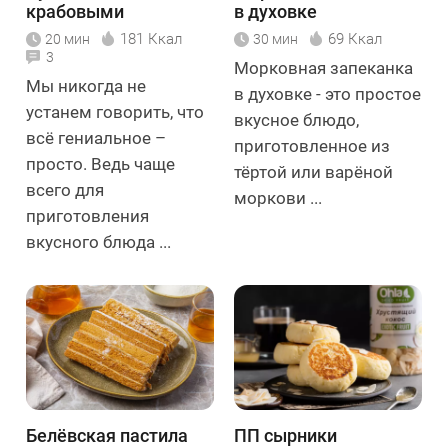
крабовыми
в духовке
палочками с сыром и
181 Ккал
69 Ккал
20 мин
30 мин
яйцом
3
Морковная запеканка
Мы никогда не
в духовке - это простое
устанем говорить, что
вкусное блюдо,
всё гениальное –
приготовленное из
просто. Ведь чаще
тёртой или варёной
всего для
моркови ...
приготовления
вкусного блюда ...
Белёвская пастила
ПП сырники