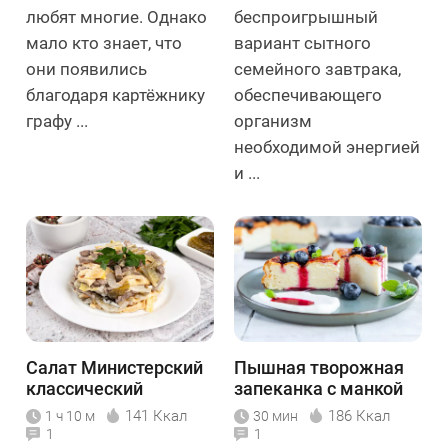
любят многие. Однако
беспроигрышный
мало кто знает, что
вариант сытного
они появились
семейного завтрака,
благодаря картёжнику
обеспечивающего
графу ...
организм
необходимой энергией
и ...
Салат Министерский
Пышная творожная
классический
запеканка с манкой
141 Ккал
186 Ккал
1 ч 10 м
30 мин
1
1