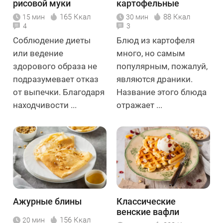
рисовой муки
картофельные
классические
165 Ккал
88 Ккал
15 мин
30 мин
4
3
Соблюдение диеты
Блюд из картофеля
или ведение
много, но самым
здорового образа не
популярным, пожалуй,
подразумевает отказ
являются драники.
от выпечки. Благодаря
Название этого блюда
находчивости ...
отражает ...
Ажурные блины
Классические
венские вафли
156 Ккал
20 мин