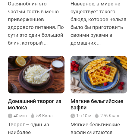
Овсяноблин это
Наверное, в мире не
частый гость в меню
существует такого
приверженцев
блюда, которое нельзя
здорового питания. По
было бы приготовить
сути это один большой
своими руками в
блин, который ...
домашних ...
Домашний творог из
Мягкие бельгийские
молока
вафли
58 Ккал
276 Ккал
40 мин
1 ч 10 м
Творог – один из
Мягкие бельгийские
наиболее
вафли считаются