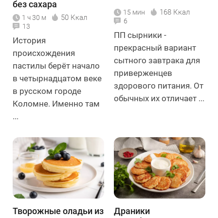
без сахара
168 Ккал
15 мин
50 Ккал
1 ч 30 м
6
13
ПП сырники -
История
прекрасный вариант
происхождения
сытного завтрака для
пастилы берёт начало
приверженцев
в четырнадцатом веке
здорового питания. От
в русском городе
обычных их отличает ...
Коломне. Именно там
...
Творожные оладьи из
Драники