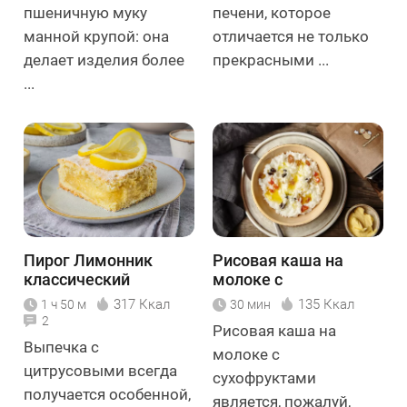
пшеничную муку
печени, которое
манной крупой: она
отличается не только
делает изделия более
прекрасными ...
...
Пирог Лимонник
Рисовая каша на
классический
молоке с
сухофруктами
317 Ккал
135 Ккал
1 ч 50 м
30 мин
2
Рисовая каша на
Выпечка с
молоке с
цитрусовыми всегда
сухофруктами
получается особенной,
является, пожалуй,