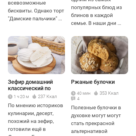
всевозможные
популярных блюд из
бисквиты. Однако торт
блинов в каждой
"Дамские пальчики" ...
семье. В наши дни ...
Зефир домашний
Ржаные булочки
классический по
353 Ккал
40 мин
ГОСТу
237 Ккал
1 ч 20 м
4
По мнению историков
Полезные булочки в
кулинарии, десерт,
духовке могут могут
похожий на зефир,
стать прекрасной
готовили ещё в
альтернативой