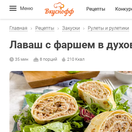
Меню
Рецепты
Конкур
Главная
Рецепты
Закуски
Рулеты и рулетики
Лаваш с фаршем в духо
35 мин
8 порций
210 Ккал