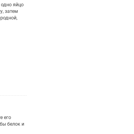
 одно яйцо
у, затем
родной,
е его
бы белок и