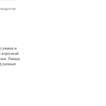
 продуктов
о ужина и
й корочкой
очки. Лаваш
од разные