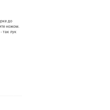
ёрке до
ите ножом.
- так лук