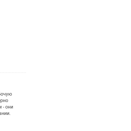
бочую
ерно
 - они
ании.