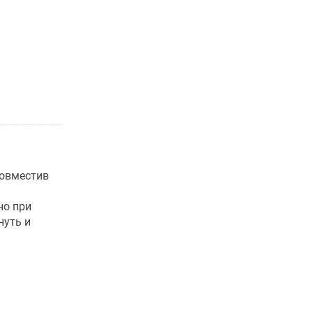
совместив
но при
нуть и