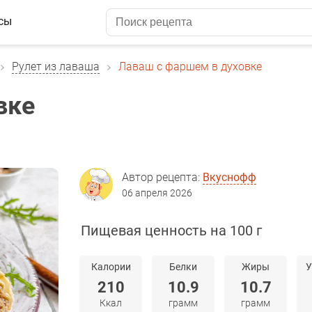
сы
Рулет из лаваша
Лаваш с фаршем в духовке
вке
Автор рецепта:
Вкуснофф
06 апреля 2026
Пищевая ценность на 100 г
Калории
Белки
Жиры
У
210
10.9
10.7
Ккал
грамм
грамм