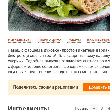
Ингредиенты
Шаги с фото
Советы
Комментар
Лаваш с фаршем в духовке - простой и сытный вариа
быстрого угощения гостей. Благодаря тонкому лаваш
снаружи. Подобная выпечка отличается сытностью и у
с фаршем хорошо сочетается с овощами, свежей зелен
вкусовые предпочтения и подать как самостоятельное
Поделитесь своими рецептами
Добавить 
Ингредиенты
8
Порции: