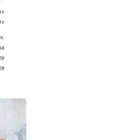
 г
 г
т.
ка
су
су