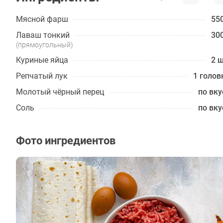
Мясной фарш
550
Лаваш тонкий
300
(прямоугольный)
Куриные яйца
2 ш
Репчатый лук
1 голов
Молотый чёрный перец
по вку
Соль
по вку
Фото ингредиентов