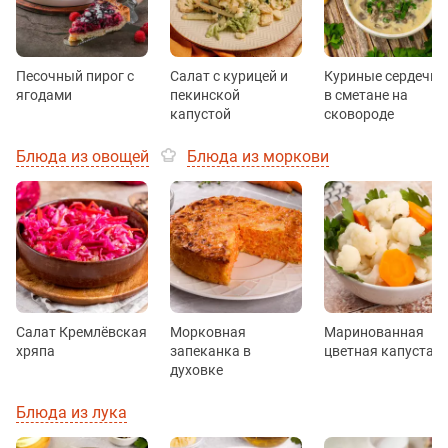
Песочный пирог с
Салат с курицей и
Куриные сердечки
ягодами
пекинской
в сметане на
капустой
сковороде
Блюда из овощей
Блюда из моркови
Салат Кремлёвская
Морковная
Маринованная
хряпа
запеканка в
цветная капуста
духовке
Блюда из лука