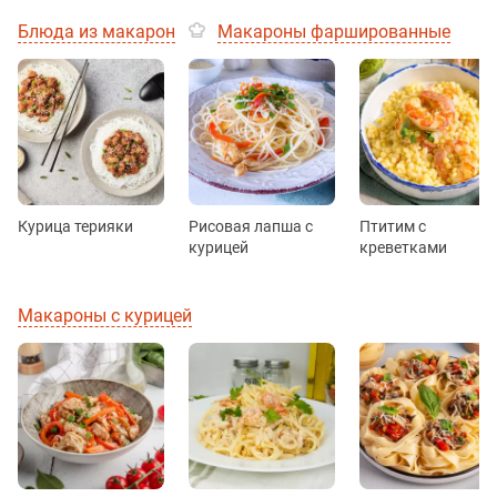
Блюда из макарон
Макароны фаршированные
Курица терияки
Рисовая лапша с
Птитим с
курицей
креветками
Макароны с курицей