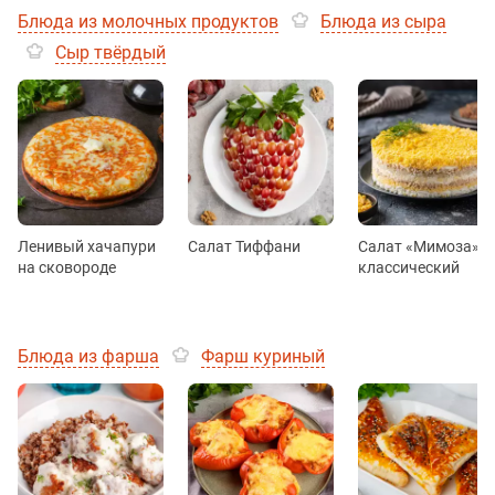
Блюда из молочных продуктов
Блюда из сыра
Сыр твёрдый
Ленивый хачапури
Салат Тиффани
Салат «Мимоза»
на сковороде
классический
Блюда из фарша
Фарш куриный