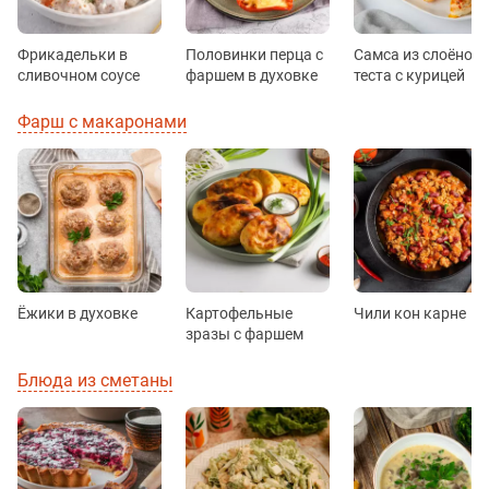
Фрикадельки в
Половинки перца с
Самса из слоёного
сливочном соусе
фаршем в духовке
теста с курицей
Фарш с макаронами
Ёжики в духовке
Картофельные
Чили кон карне
зразы с фаршем
Блюда из сметаны