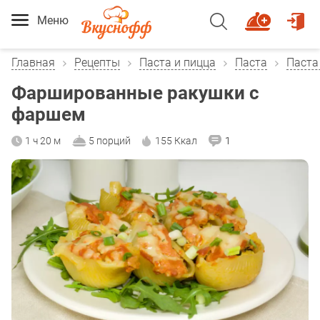
Меню
Главная
Рецепты
Паста и пицца
Паста
Паста
Фаршированные ракушки с
фаршем
1 ч 20 м
5 порций
155 Ккал
1