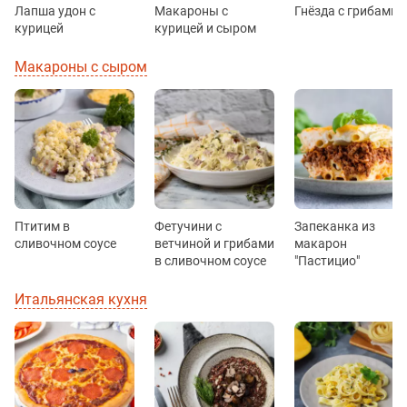
Лапша удон с
Макароны с
Гнёзда с грибами
курицей
курицей и сыром
Макароны с сыром
Птитим в
Фетучини с
Запеканка из
сливочном соусе
ветчиной и грибами
макарон
в сливочном соусе
"Пастицио"
Итальянская кухня