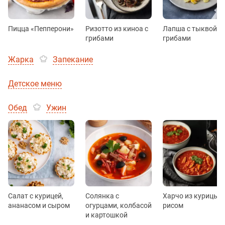
Пицца «Пепперони»
Ризотто из киноа с
Лапша с тыквой и
грибами
грибами
Жарка
Запекание
Детское меню
Обед
Ужин
Салат с курицей,
Солянка с
Харчо из курицы с
ананасом и сыром
огурцами, колбасой
рисом
и картошкой