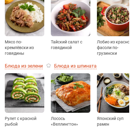
Мясо по-
Тайский салат с
Лобио из красной
кремлёвски из
говядиной
фасоли по-
говядины
грузински
Блюда из зелени
Блюда из шпината
Рулет с красной
Лосось
Японский суп
рыбой
«Веллингтон»
рамен