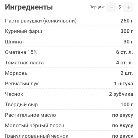
Ингредиенты
5
Порции:
Паста ракушки (конкильони)
250 г
Куриный фарш
300 г
Шпинат
30 г
Сметана 15%
6 ст. л.
Томатная паста
4 ст. л.
Морковь
2 шт.
Репчатый лук
1 штука
Чеснок
2 зубчика
Твёрдый сыр
100 г
Растительное масло
по вкусу
Молотый чёрный перец
по вкусу
Гранулированный чеснок
по вкусу