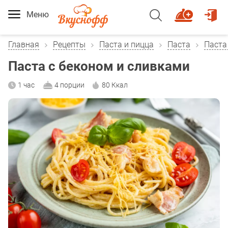
Меню
Главная
Рецепты
Паста и пицца
Паста
Паста
Паста с беконом и сливками
1 час
4 порции
80 Ккал