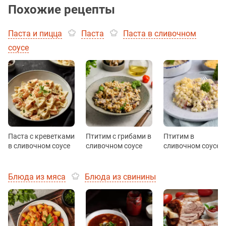
Похожие рецепты
Паста и пицца
Паста
Паста в сливочном
соусе
Паста с креветками
Птитим с грибами в
Птитим в
в сливочном соусе
сливочном соусе
сливочном соусе
Блюда из мяса
Блюда из свинины