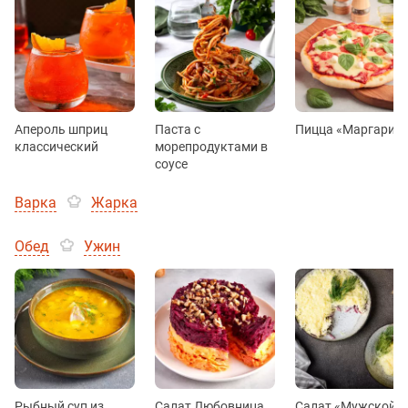
Апероль шприц
Паста с
Пицца «Маргарит
классический
морепродуктами в
соусе
Варка
Жарка
Обед
Ужин
Рыбный суп из
Салат Любовница
Салат «Мужской