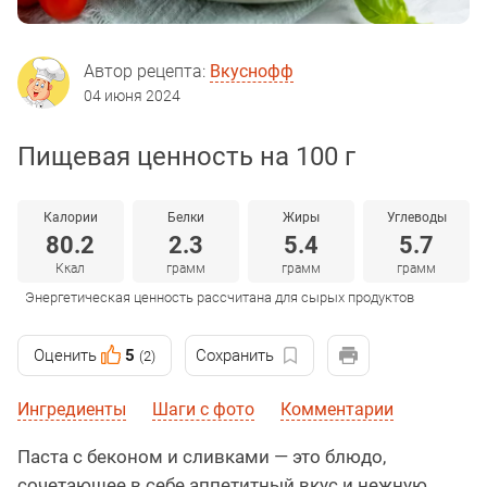
Автор рецепта:
Вкуснофф
04 июня 2024
Пищевая ценность на 100 г
Калории
Белки
Жиры
Углеводы
80.2
2.3
5.4
5.7
Ккал
грамм
грамм
грамм
Энергетическая ценность рассчитана для сырых продуктов
Оценить
5
Сохранить
(2)
Ингредиенты
Шаги с фото
Комментарии
Паста с беконом и сливками — это блюдо,
сочетающее в себе аппетитный вкус и нежную