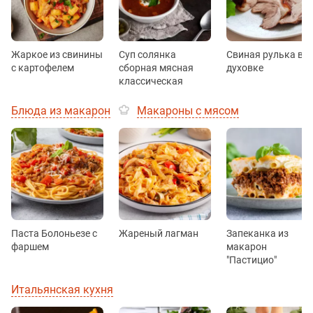
Жаркое из свинины
Суп солянка
Свиная рулька в
с картофелем
сборная мясная
духовке
классическая
Блюда из макарон
Макароны с мясом
Паста Болоньезе с
Жареный лагман
Запеканка из
фаршем
макарон
"Пастицио"
Итальянская кухня