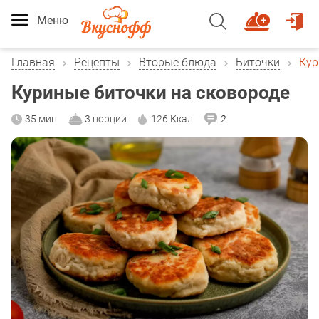
Меню
Главная
Рецепты
Вторые блюда
Биточки
Кур
Куриные биточки на сковороде
35 мин
3 порции
126 Ккал
2