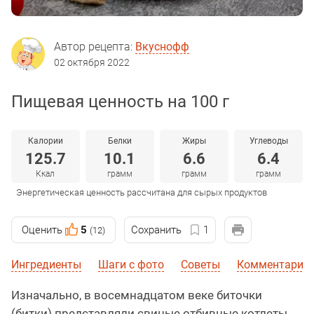
Автор рецепта:
Вкуснофф
02 октября 2022
Пищевая ценность на 100 г
Калории
Белки
Жиры
Углеводы
125.7
10.1
6.6
6.4
Ккал
грамм
грамм
грамм
Энергетическая ценность рассчитана для сырых продуктов
Оценить
5
Сохранить
1
(12)
Ингредиенты
Шаги с фото
Советы
Комментарии 
Изначально, в восемнадцатом веке биточки
(битки) представляли свиные отбивные котлеты