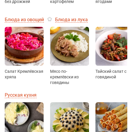
без дрожжей
картофелем
ягодами
Блюда из овощей
Блюда из лука
Салат Кремлёвская
Мясо по-
Тайский салат с
хряпа
кремлёвски из
говядиной
говядины
Русская кухня