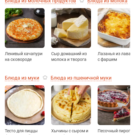
Блюда из молочных продуктов
Блюда из молока
Ленивый хачапури
Сыр домашний из
Лазанья из лаваш
на сковороде
молока и творога
с фаршем
Блюда из муки
Блюда из пшеничной муки
Тесто для пиццы
Хычины с сыром и
Песочный пирог с