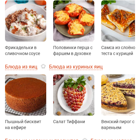
Фрикадельки в
Половинки перца с
Самса из слоёного
сливочном соусе
фаршем в духовке
теста с курицей
Блюда из яиц
Блюда из куриных яиц
Пышный бисквит
Салат Тиффани
Венский пирог с
на кефире
вареньем