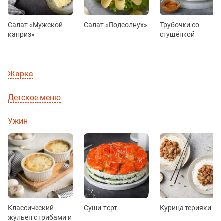
Салат «Мужской
Салат «Подсолнух»
Трубочки со
каприз»
сгущёнкой
Жарка
Детское меню
Ужин
Классический
Суши-торт
Курица терияки
жульен с грибами и