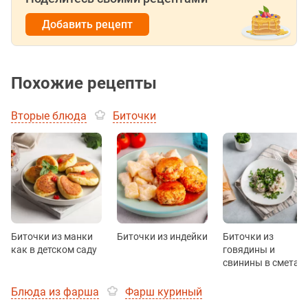
Добавить рецепт
Похожие рецепты
Вторые блюда
Биточки
Биточки из манки
Биточки из индейки
Биточки из
как в детском саду
говядины и
свинины в сметан
Блюда из фарша
Фарш куриный