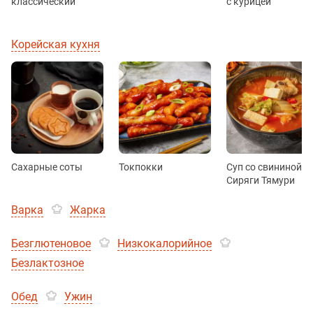
классический
с курицей
Корейская кухня
Сахарные соты
Токпокки
Суп со свининой
Сиряги Тямури
Варка
Жарка
Безглютеновое
Низкокалорийное
Безлактозное
Обед
Ужин