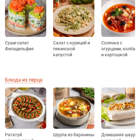
Суши-салат
Салат с курицей и
Солянка с
Филадельфия
пекинской
огурцами, колбас
капустой
и картошкой
Блюда из перца
Рататуй
Шурпа из баранины
Домашняя шаурм