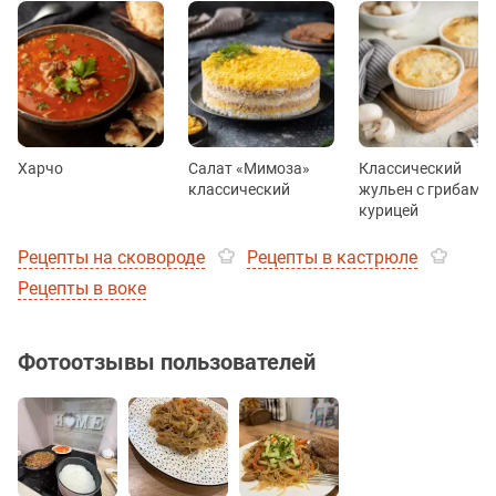
Харчо
Салат «Мимоза»
Классический
классический
жульен с грибами 
курицей
Рецепты на сковороде
Рецепты в кастрюле
Рецепты в воке
Фотоотзывы пользователей