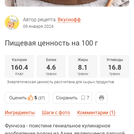
Автор рецепта:
Вкуснофф
09 января 2024
Пищевая ценность на 100 г
Калории
Белки
Жиры
Углеводы
160.4
4.6
8.1
16.8
Ккал
грамм
грамм
грамм
Энергетическая ценность рассчитана для сырых продуктов
Оценить
5
Сохранить
7
(37)
Ингредиенты
Шаги с фото
Комментарии (1)
Фунчоза - поистине гениальное кулинарное
изобретение родом из Азии, являющееся лапшой