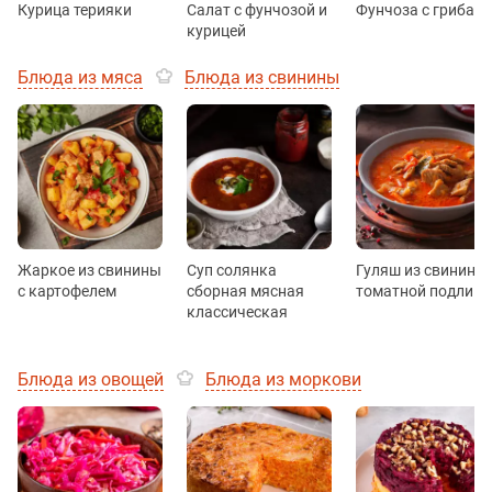
Курица терияки
Салат с фунчозой и
Фунчоза с грибам
курицей
Блюда из мяса
Блюда из свинины
Жаркое из свинины
Суп солянка
Гуляш из свинины 
с картофелем
сборная мясная
томатной подливо
классическая
Блюда из овощей
Блюда из моркови