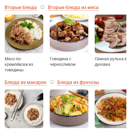
Вторые блюда
Вторые блюда из мяса
Мясо по-
Говядина с
Свиная рулька в
кремлёвски из
черносливом
духовке
говядины
Блюда из макарон
Блюда из фунчозы