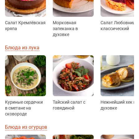
Салат Кремлёвская
Морковная
Салат Любовница
хряпа
запеканка в
классический
духовке
Блюда из лука
Куриные сердечки
Тайский салат с
Нежнейший хек в
в сметане на
говядиной
духовке
сковороде
Блюда из огурцов