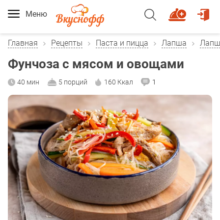
Меню
Главная
Рецепты
Паста и пицца
Лапша
Лапш
Фунчоза с мясом и овощами
40 мин
5 порций
160 Ккал
1