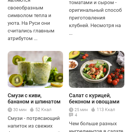
являются
томатами и сыром -
своеобразным
оригинальный способ
символом тепла и
приготовления
уюта. На Руси они
клубней. Несмотря на
считались главным
...
атрибутом ...
Смузи с киви,
Салат с курицей,
бананом и шпинатом
беконом и овощами
52 Ккал
113 Ккал
30 мин
25 мин
4
Смузи - потрясающий
Чем больше разных
напиток из свежих
ингредиентов в салате,