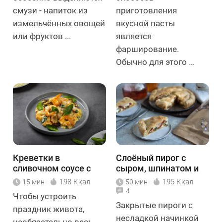
смузи - напиток из
приготовления
измельчённых овощей
вкусной пасты
или фруктов ...
является
фарширование.
Обычно для этого ...
Креветки в
Слоёный пирог с
сливочном соусе с
сыром, шпинатом и
вялеными томатами
вялеными томатами
198 Ккал
195 Ккал
15 мин
50 мин
и шпинатом
4
Чтобы устроить
Закрытые пироги с
праздник живота,
несладкой начинкой
необязательно весь