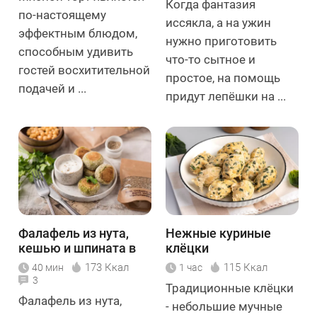
Когда фантазия
по-настоящему
иссякла, а на ужин
эффектным блюдом,
нужно приготовить
способным удивить
что-то сытное и
гостей восхитительной
простое, на помощь
подачей и ...
придут лепёшки на ...
Фалафель из нута,
Нежные куриные
кешью и шпината в
клёцки
духовке
173 Ккал
115 Ккал
40 мин
1 час
3
Традиционные клёцки
Фалафель из нута,
- небольшие мучные