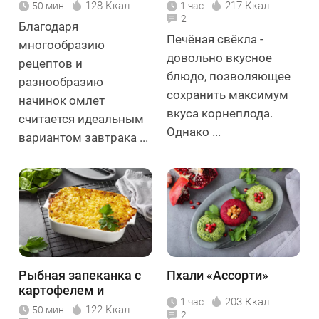
128 Ккал
217 Ккал
50 мин
1 час
2
Благодаря
Печёная свёкла -
многообразию
довольно вкусное
рецептов и
блюдо, позволяющее
разнообразию
сохранить максимум
начинок омлет
вкуса корнеплода.
считается идеальным
Однако ...
вариантом завтрака ...
Рыбная запеканка с
Пхали «Ассорти»
картофелем и
203 Ккал
1 час
шпинатом
122 Ккал
50 мин
2