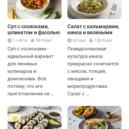
Суп с сосисками,
Салат с кальмарами,
шпинатом и фасолью
киноа и вялеными
томатами
99 Ккал
128 Ккал
1 ч 40 м
40 мин
Суп с сосисками -
Псевдозлаковая
идеальный вариант
культура киноа
для ленивых
прекрасно сочетается
кулинаров и
с мясом, птицей,
домохозяек. Всё
овощами и
потому, что его
морепродуктами.
приготовление не ...
Салат с ...