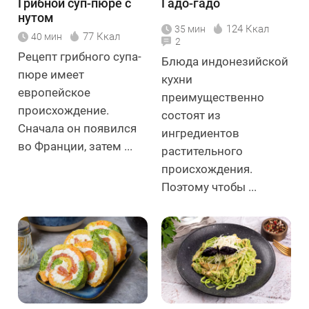
Грибной суп-пюре с
Гадо-гадо
нутом
124 Ккал
35 мин
77 Ккал
40 мин
2
Рецепт грибного супа-
Блюда индонезийской
пюре имеет
кухни
европейское
преимущественно
происхождение.
состоят из
Сначала он появился
ингредиентов
во Франции, затем ...
растительного
происхождения.
Поэтому чтобы ...