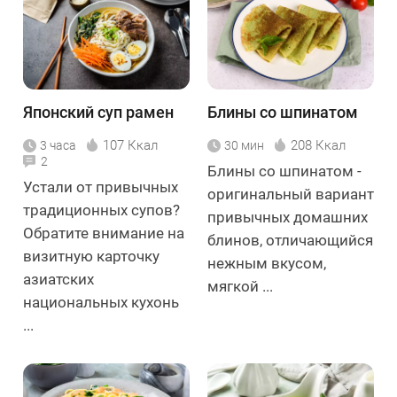
Японский суп рамен
Блины со шпинатом
107 Ккал
208 Ккал
3 часа
30 мин
2
Блины со шпинатом -
Устали от привычных
оригинальный вариант
традиционных супов?
привычных домашних
Обратите внимание на
блинов, отличающийся
визитную карточку
нежным вкусом,
азиатских
мягкой ...
национальных кухонь
...