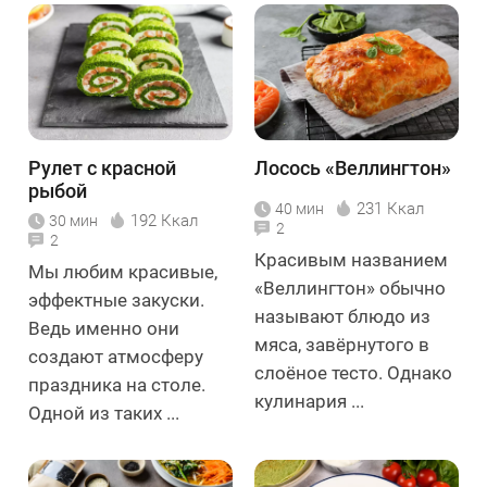
Рулет с красной
Лосось «Веллингтон»
рыбой
231 Ккал
40 мин
192 Ккал
30 мин
2
2
Красивым названием
Мы любим красивые,
«Веллингтон» обычно
эффектные закуски.
называют блюдо из
Ведь именно они
мяса, завёрнутого в
создают атмосферу
слоёное тесто. Однако
праздника на столе.
кулинария ...
Одной из таких ...