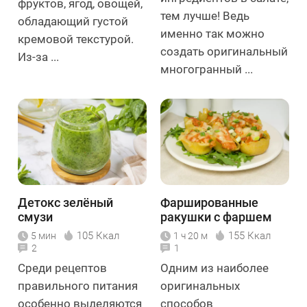
фруктов, ягод, овощей,
тем лучше! Ведь
обладающий густой
именно так можно
кремовой текстурой.
создать оригинальный
Из-за ...
многогранный ...
Детокс зелёный
Фаршированные
смузи
ракушки с фаршем
105 Ккал
155 Ккал
5 мин
1 ч 20 м
2
1
Среди рецептов
Одним из наиболее
правильного питания
оригинальных
особенно выделяются
способов