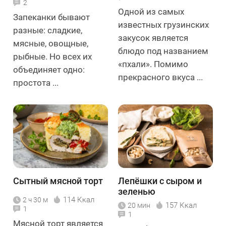
2
Одной из самых
Запеканки бывают
известных грузинских
разные: сладкие,
закусок является
мясные, овощные,
блюдо под названием
рыбные. Но всех их
«пхали». Помимо
объединяет одно:
прекрасного вкуса ...
простота ...
Сытный мясной торт
Лепёшки с сыром и
зеленью
114 Ккал
2 ч 30 м
157 Ккал
20 мин
1
1
Мясной торт является