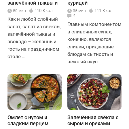
запечённой тыквы и
курицей
авокадо
110 Ккал
111 Ккал
50 мин
35 мин
2
Как и любой слоёный
Главным компонентом
салат, салат из свёклы,
в сливочных супах,
запечённой тыквы и
конечно, являются
авокадо – желанный
сливки, придающие
гость на праздничном
блюдам сытность и
столе ...
нежный вкус ...
Омлет с нутом и
Запечённая свёкла с
сладким перцем
сыром и орехами