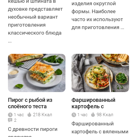
кешью и шпината в
изделия округлой
духовке представляет
формы. Наиболее
необычный вариант
часто их используют
приготовления
для приготовления ...
классического блюда
...
Пирог с рыбой из
Фаршированный
слоёного теста
картофель с
вялеными томатами
218 Ккал
98 Ккал
1 час
1 час
и сыром
2
Фаршированный
С древности пироги
картофель с вялеными