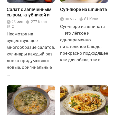
Салат с запечённым
Суп-пюре из шпината
сыром, клубникой и
81 Ккал
30 мин
фисташками
277 Ккал
25 мин
Суп-пюре из шпината
2
— это лёгкое и
Несмотря на
одновременно
существующее
питательное блюдо,
многообразие салатов,
прекрасно подходящее
кулинары каждый раз
как для обеда, так и ...
ловко придумывают
новые, оригинальные
...