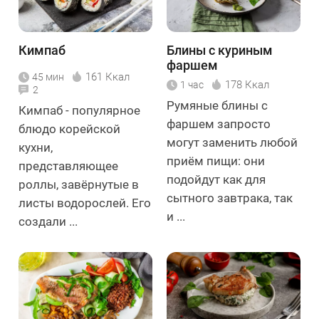
Кимпаб
Блины с куриным
фаршем
161 Ккал
45 мин
178 Ккал
1 час
2
Румяные блины с
Кимпаб - популярное
фаршем запросто
блюдо корейской
могут заменить любой
кухни,
приём пищи: они
представляющее
подойдут как для
роллы, завёрнутые в
сытного завтрака, так
листы водорослей. Его
и ...
создали ...