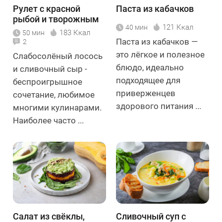
Рулет с красной
Паста из кабачков
рыбой и творожным
121 Ккал
40 мин
сыром
183 Ккал
50 мин
Паста из кабачков —
2
это лёгкое и полезное
Слабосолёный лосось
блюдо, идеально
и сливочный сыр -
подходящее для
беспроигрышное
приверженцев
сочетание, любимое
здорового питания ...
многими кулинарами.
Наиболее часто ...
Салат из свёклы,
Сливочный суп с