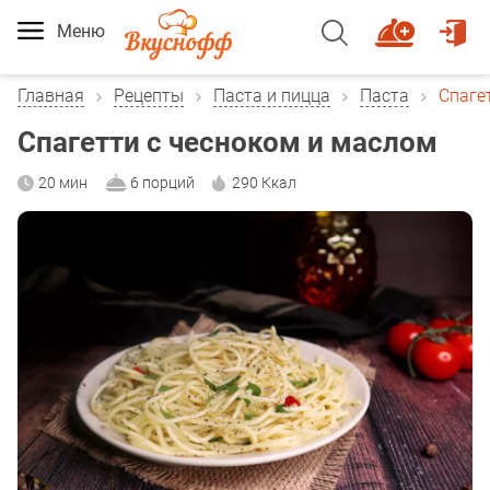
Меню
Главная
Рецепты
Паста и пицца
Паста
Спаге
Спагетти с чесноком и маслом
20 мин
6 порций
290 Ккал