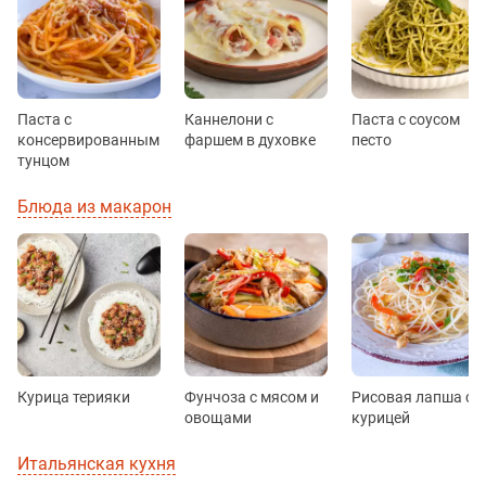
Паста с
Каннелони с
Паста с соусом
консервированным
фаршем в духовке
песто
тунцом
Блюда из макарон
Курица терияки
Фунчоза с мясом и
Рисовая лапша с
овощами
курицей
Итальянская кухня