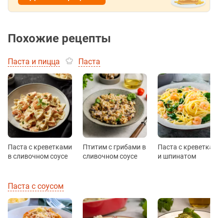
Похожие рецепты
Паста и пицца
Паста
Паста с креветками
Птитим с грибами в
Паста с креветка
в сливочном соусе
сливочном соусе
и шпинатом
Паста с соусом