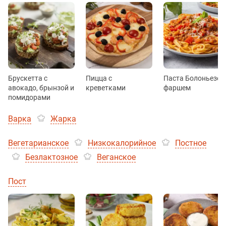
Брускетта с
Пицца с
Паста Болоньезе с
авокадо, брынзой и
креветками
фаршем
помидорами
Варка
Жарка
Вегетарианское
Низкокалорийное
Постное
Безлактозное
Веганское
Пост