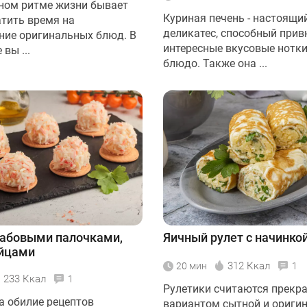
ном ритме жизни бывает
Куриная печень - настоящи
атить время на
деликатес, способный прив
ие оригинальных блюд. В
интересные вкусовые нотки
вы ...
блюдо. Также она ...
рабовыми палочками,
Яичный рулет с начинко
яйцами
312 Ккал
20 мин
1
233 Ккал
1
Рулетики считаются прекр
а обилие рецептов
вариантом сытной и ориги