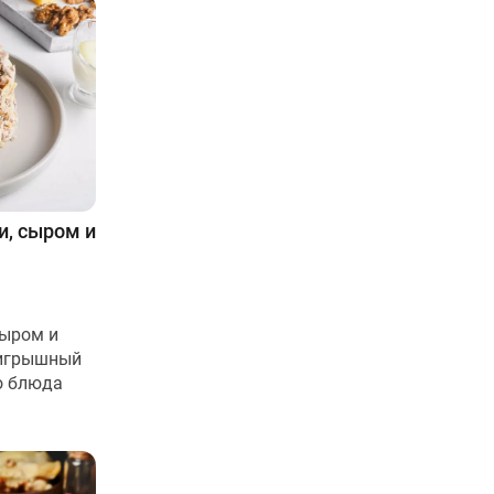
и, сыром и
сыром и
оигрышный
о блюда