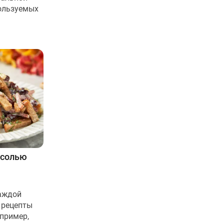
пользуемых
асолью
каждой
 рецепты
апример,