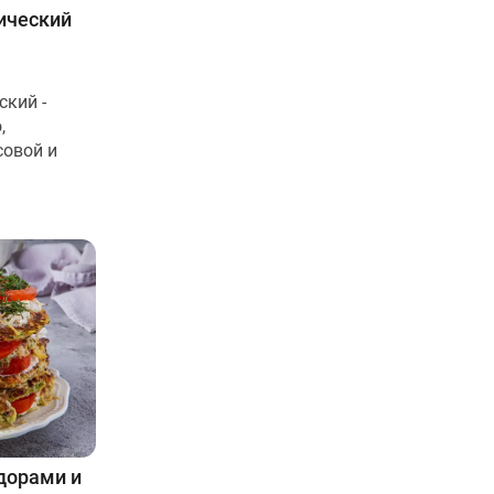
ический
кий -
,
овой и
идорами и