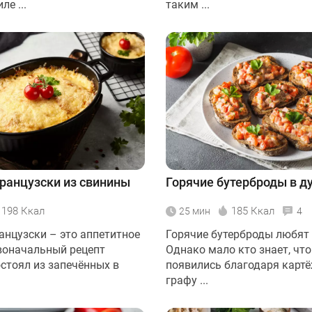
ле ...
таким ...
ранцузски из свинины
Горячие бутерброды в д
198 Ккал
185 Ккал
25 мин
4
анцузски – это аппетитное
Горячие бутерброды любят 
воначальный рецепт
Однако мало кто знает, что
остоял из запечённых в
появились благодаря карт
графу ...