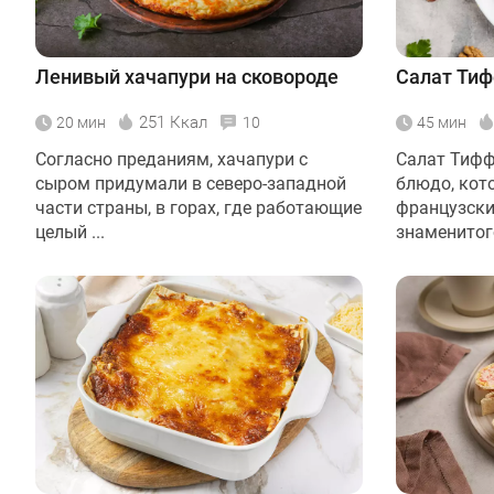
Ленивый хачапури на сковороде
Салат Ти
251 Ккал
20 мин
10
45 мин
Согласно преданиям, хачапури с
Салат Тифф
сыром придумали в северо-западной
блюдо, кот
части страны, в горах, где работающие
французски
целый ...
знаменитого