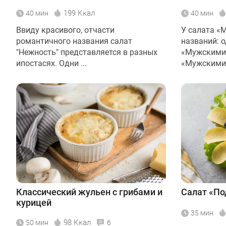
199 Ккал
40 мин
40 мин
Ввиду красивого, отчасти
У салата «
романтичного названия салат
названий: 
"Нежность" представляется в разных
«Мужскими 
ипостасях. Одни ...
«Мужскими 
Классический жульен с грибами и
Салат «По
курицей
35 мин
98 Ккал
50 мин
6