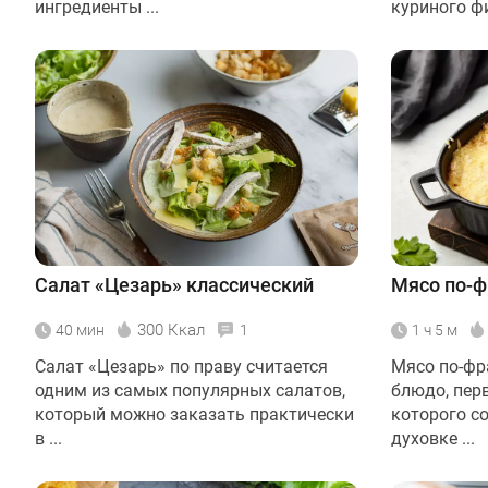
ингредиенты ...
куриного фи
Салат «Цезарь» классический
Мясо по-ф
300 Ккал
40 мин
1
1 ч 5 м
Салат «Цезарь» по праву считается
Мясо по-фр
одним из самых популярных салатов,
блюдо, пер
который можно заказать практически
которого с
в ...
духовке ...