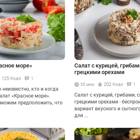
асное море»
Салат с курицей, грибам
грецкими орехами
125 Ккал
1
202 Ккал
35 мин
1
 неизвестно, кто и когда
Салат с курицей, грибами, 
алат «Красное море».
грецкими орехами - беспр
можем предположить, что
вариант вкусного и сытног
для ...