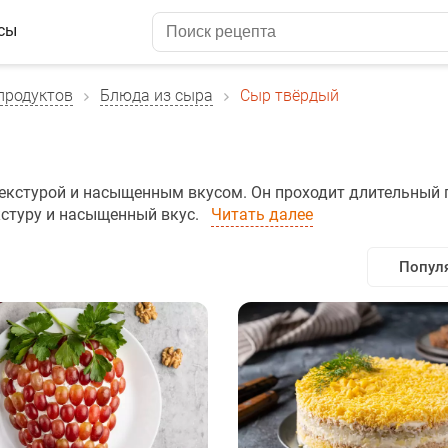
сы
продуктов
Блюда из сыра
Сыр твёрдый
текстурой и насыщенным вкусом. Он проходит длительный 
кстуру и насыщенный вкус.
Читать далее
Попул