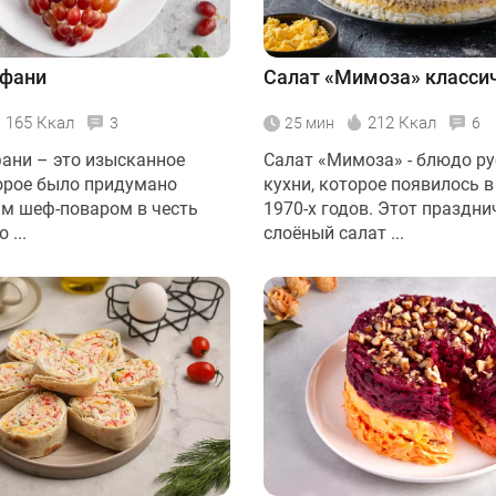
ффани
Салат «Мимоза» класси
165 Ккал
212 Ккал
3
25 мин
6
ани – это изысканное
Салат «Мимоза» - блюдо ру
орое было придумано
кухни, которое появилось в
м шеф-поваром в честь
1970-х годов. Этот праздн
 ...
слоёный салат ...