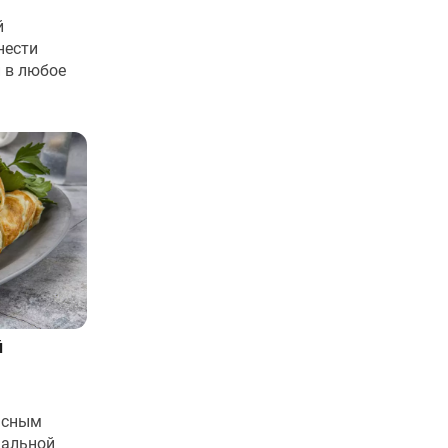
й
нести
 в любое
й
асным
нальной