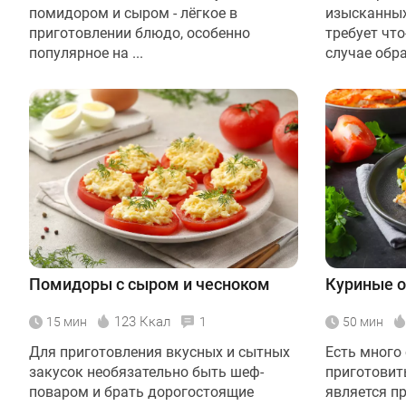
помидором и сыром - лёгкое в
изысканных
приготовлении блюдо, особенно
требует чт
популярное на ...
случае обрат
Помидоры с сыром и чесноком
Куриные о
123 Ккал
15 мин
1
50 мин
Для приготовления вкусных и сытных
Есть много
закусок необязательно быть шеф-
приготовит
поваром и брать дорогостоящие
является п