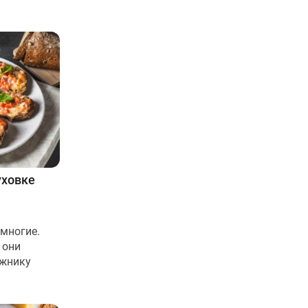
уховке
многие.
 они
ёжнику