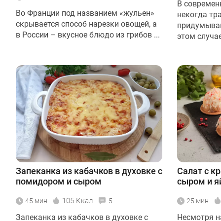
В современ
Во Франции под названием «жульен»
некогда тр
скрывается способ нарезки овощей, а
придумыван
в России – вкусное блюдо из грибов ...
этом случае 
Запеканка из кабачков в духовке с
Салат с к
помидором и сыром
сыром и 
105 Ккал
45 мин
5
25 мин
Запеканка из кабачков в духовке с
Несмотря н