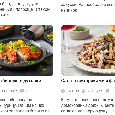
 блюд, иногда душа
закуски. Разнообразие ис
о-нибудь попроще. В таком
начинок ...
ите ...
тбивные в духовке
Салат с сухариками и ф
112 Ккал
370 Ккал
2
1 ч 15 м
3
 способов вкусно
В кулинарном арсенале у 
ь курицу. Одним из них
домохозяйки должны быть
риготовление отбивных из
салатов на скорую руку. Н