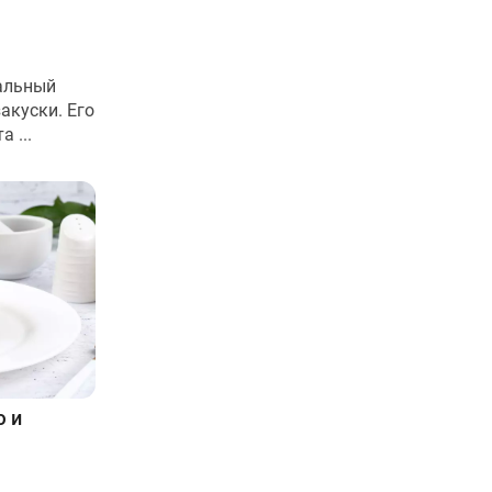
нальный
акуски. Его
 ...
ю и