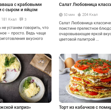
лаваша с крабовыми
Салат Любовница класс
 с сыром и яйцом
204 Ккал
50 мин
181 Ккал
3
Салат Любовница классичес
 не устанем говорить, что
поистине прелестное блюдо
ное – просто. Ведь чаще
очаровывающее яркой вкус
приготовления вкусного
цветовой палитрой ...
жской каприз»
Торт из кабачков с пом