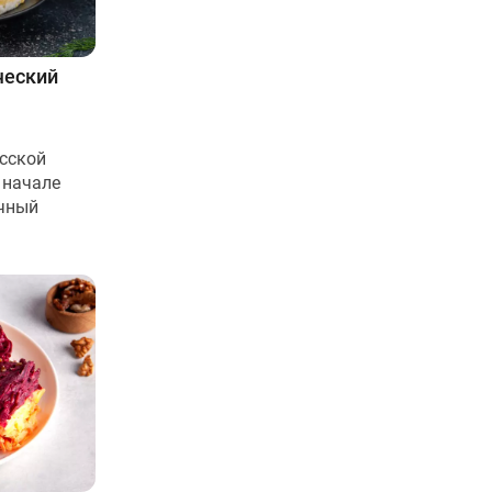
ческий
сской
 начале
ичный