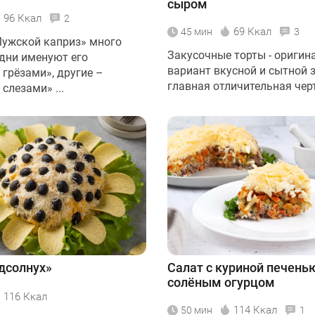
сыром
96 Ккал
2
69 Ккал
45 мин
3
Мужской каприз» много
Закусочные торты - ориги
одни именуют его
вариант вкусной и сытной з
грёзами», другие –
главная отличительная черта
слезами» ...
дсолнух»
Салат с куриной печень
солёным огурцом
116 Ккал
114 Ккал
50 мин
1