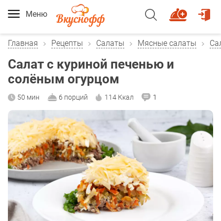
Меню
Главная
Рецепты
Салаты
Мясные салаты
Са
Салат с куриной печенью и
солёным огурцом
50 мин
6 порций
114 Ккал
1