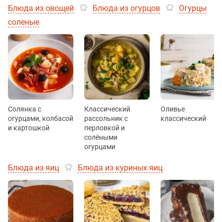
Блюда из овощей
Блюда из огурцов
Огурцы
соленые
Солянка с
Классический
Оливье
огурцами, колбасой
рассольник с
классический
и картошкой
перловкой и
солёными
огурцами
Блюда из яиц
Блюда из куриных яиц