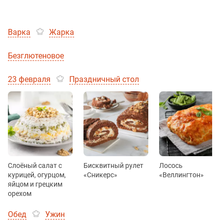
Варка
Жарка
Безглютеновое
23 февраля
Праздничный стол
Слоёный салат с
Бисквитный рулет
Лосось
курицей, огурцом,
«Сникерс»
«Веллингтон»
яйцом и грецким
орехом
Обед
Ужин