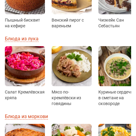
Пышный бисквит
Венский пирог с
Чизкейк Сан
на кефире
вареньем
Себастьян
Блюда из лука
Салат Кремлёвская
Мясо по-
Куриные сердечки
хряпа
кремлёвски из
в сметане на
говядины
сковороде
Блюда из моркови