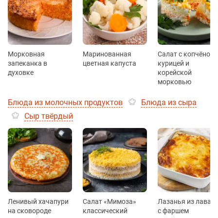
Морковная
Маринованная
Салат с копчёной
запеканка в
цветная капуста
курицей и
духовке
корейской
морковью
Блюда из молочных продуктов
Блюда из сыра
Сыр твёрдый
Ленивый хачапури
Салат «Мимоза»
Лазанья из лаваш
на сковороде
классический
с фаршем