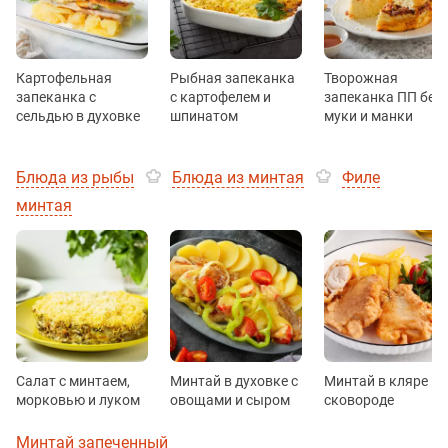
Картофельная
Рыбная запеканка
Творожная
запеканка с
с картофелем и
запеканка ПП без
сельдью в духовке
шпинатом
муки и манки
Блюда из рыбы
Блюда из минтая
Филе
минтая
Салат с минтаем,
Минтай в духовке с
Минтай в кляре на
морковью и луком
овощами и сыром
сковороде
Минтай запеченный