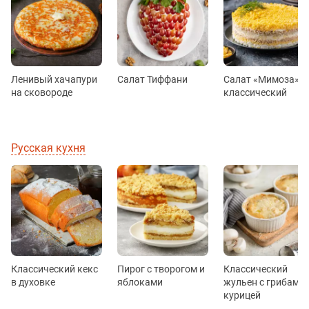
Ленивый хачапури
Салат Тиффани
Салат «Мимоза»
на сковороде
классический
Русская кухня
Классический кекс
Пирог с творогом и
Классический
в духовке
яблоками
жульен с грибами 
курицей