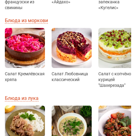
французски из
«Айдахо»
запеканка
свинины
«Кугелис»
Блюда из моркови
Салат Кремлёвская
Салат Любовница
Салат с копчёной
хряпа
классический
курицей
"Шахерезада"
Блюда из лука