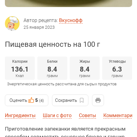
Автор рецепта:
Вкуснофф
25 января 2023
Пищевая ценность на 100 г
Калории
Белки
Жиры
Углеводы
136.1
8.4
8.4
6.3
Ккал
грамм
грамм
грамм
Энергетическая ценность рассчитана для сырых продуктов
Оценить
5
Сохранить
(4)
Ингредиенты
Шаги с фото
Советы
Комментарии 
Приготовление запеканки является прекрасным
способом совместить основное блюдо и гарнир.