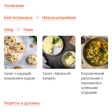
Запекание
Безглютеновое
Низкокалорийное
Обед
Ужин
Салат с курицей,
Салат «Мужской
Классический
ананасом и сыром
каприз»
рассольник с
перловкой и
солёными
огурцами
Рецепты в духовке