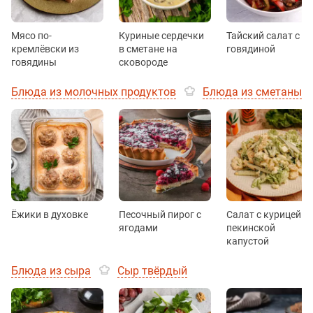
Мясо по-
Куриные сердечки
Тайский салат с
кремлёвски из
в сметане на
говядиной
говядины
сковороде
Блюда из молочных продуктов
Блюда из сметаны
Ёжики в духовке
Песочный пирог с
Салат с курицей и
ягодами
пекинской
капустой
Блюда из сыра
Сыр твёрдый