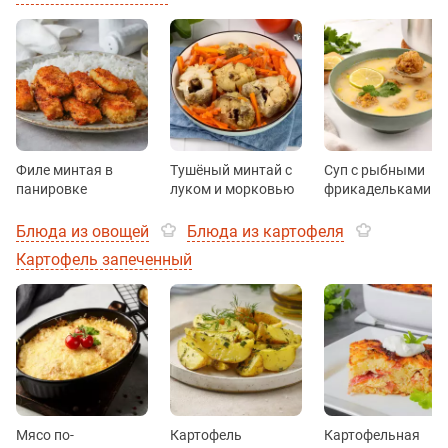
Филе минтая в
Тушёный минтай с
Суп с рыбными
панировке
луком и морковью
фрикадельками
Блюда из овощей
Блюда из картофеля
Картофель запеченный
Мясо по-
Картофель
Картофельная