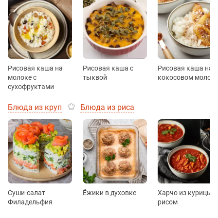
Рисовая каша на
Рисовая каша с
Рисовая каша на
молоке с
тыквой
кокосовом молок
сухофруктами
Блюда из круп
Блюда из риса
Суши-салат
Ёжики в духовке
Харчо из курицы с
Филадельфия
рисом