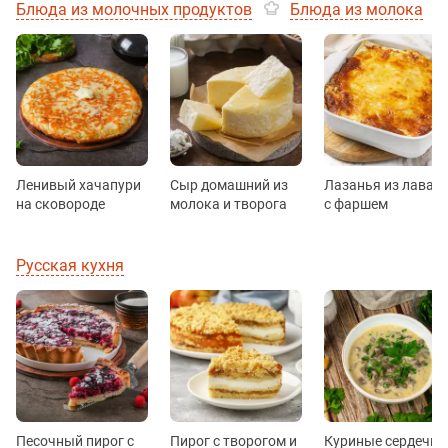
Блюда из молочных продуктов
Блюда из молока
Ленивый хачапури
Сыр домашний из
Лазанья из лаваш
на сковороде
молока и творога
с фаршем
Русская кухня
Песочный пирог с
Пирог с творогом и
Куриные сердечки