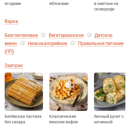
ягодами
яблоками
в сметане на
сковороде
Варка
Безглютеновое
Вегетарианское
Детское
меню
Низкокалорийное
Правильное питание
(ПП)
Завтрак
Белёвская пастила
Классические
Яичный рулет с
без сахара
венские вафли
начинкой