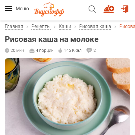
Меню
Главная
Рецепты
Каши
Рисовая каша
Рисова
Рисовая каша на молоке
20 мин
4 порции
145 Ккал
2