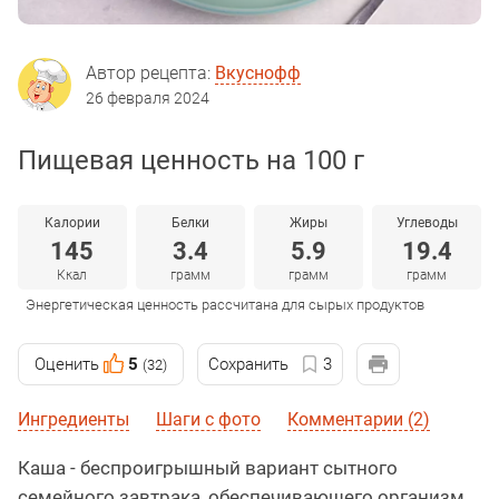
Автор рецепта:
Вкуснофф
26 февраля 2024
Пищевая ценность на 100 г
Калории
Белки
Жиры
Углеводы
145
3.4
5.9
19.4
Ккал
грамм
грамм
грамм
Энергетическая ценность рассчитана для сырых продуктов
Оценить
5
Сохранить
3
(32)
Ингредиенты
Шаги с фото
Комментарии (2)
Каша - беспроигрышный вариант сытного
семейного завтрака, обеспечивающего организм