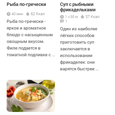
Рыба по-гречески
Суп с рыбными
фрикадельками
62 Ккал
40 мин
57 Ккал
1 ч 30 м
Рыба по-гречески -
1
яркое и ароматное
Один из наиболее
блюдо с насыщенным
лёгких способов
овощным вкусом.
приготовить суп
Филе подается в
заключается в
томатной подливке с ...
использовании
фрикаделек: они
варятся быстрее ...