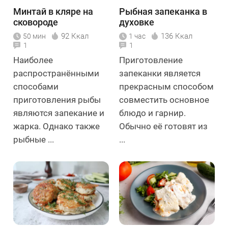
Минтай в кляре на
Рыбная запеканка в
сковороде
духовке
92 Ккал
136 Ккал
50 мин
1 час
1
1
Наиболее
Приготовление
распространёнными
запеканки является
способами
прекрасным способом
приготовления рыбы
совместить основное
являются запекание и
блюдо и гарнир.
жарка. Однако также
Обычно её готовят из
рыбные ...
...