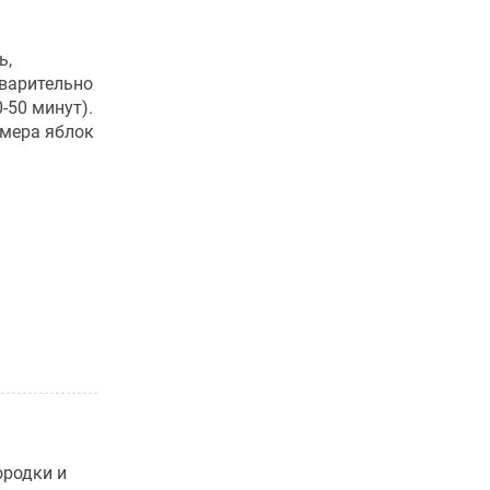
ь,
дварительно
-50 минут).
змера яблок
ородки и