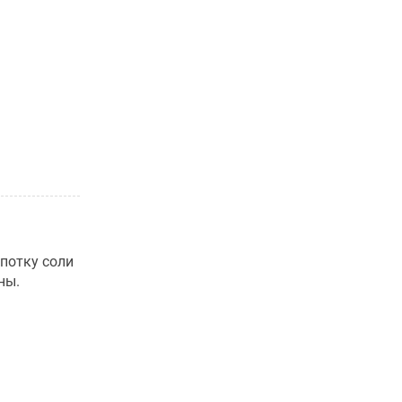
потку соли
ны.