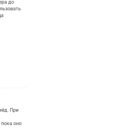
ера до
ользовать
ца
мёд. При
 пока оно