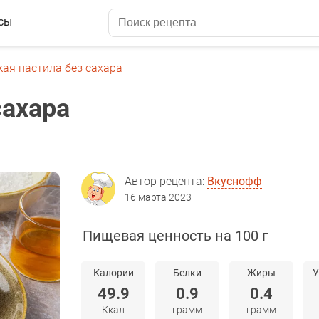
сы
кая пастила без сахара
сахара
Автор рецепта:
Вкуснофф
16 марта 2023
Пищевая ценность на 100 г
Калории
Белки
Жиры
У
49.9
0.9
0.4
Ккал
грамм
грамм