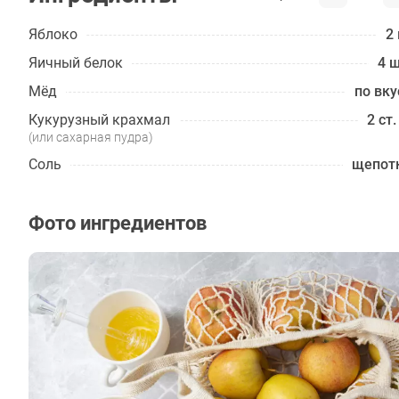
Яблоко
2 
Яичный белок
4 ш
Мёд
по вку
Кукурузный крахмал
2 ст.
(или сахарная пудра)
Соль
щепот
Фото ингредиентов