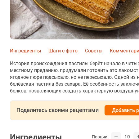
Ингредиенты
Шаги с фото
Советы
Комментари
История происхождения пастилы берёт начало в четыр
местному преданию, придумали готовить это лакомств
ягодное пюре подсыхало, но не пересыхало. Одной из 
белёвская пастила без сахара. Её особенность заклю
белков, позволяющих создать характерную воздушную
Поделитесь своими рецептами
Добавить 
Ингредиенты
10
Порции: