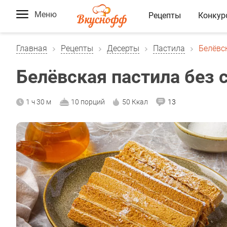
Меню
Рецепты
Конкур
Главная
Рецепты
Десерты
Пастила
Белёвс
Белёвская пастила без 
1 ч 30 м
10 порций
50 Ккал
13