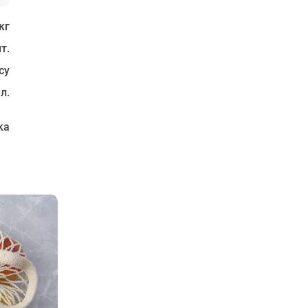
кг
т.
су
 л.
ка