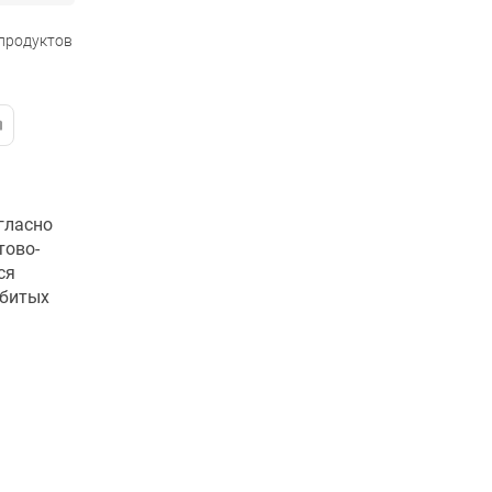
 продуктов
гласно
тово-
ся
збитых