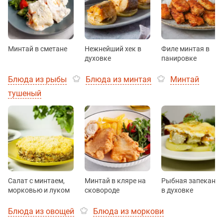
Минтай в сметане
Нежнейший хек в
Филе минтая в
духовке
панировке
Блюда из рыбы
Блюда из минтая
Минтай
тушеный
Салат с минтаем,
Минтай в кляре на
Рыбная запеканк
морковью и луком
сковороде
в духовке
Блюда из овощей
Блюда из моркови