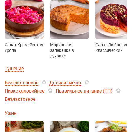
Салат Кремлёвская
Морковная
Салат Любовница
хряпа
запеканка в
классический
духовке
Тушение
Безглютеновое
Детское меню
Низкокалорийное
Правильное питание (ПП)
Безлактозное
Ужин