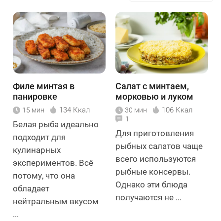
Филе минтая в
Салат с минтаем,
панировке
морковью и луком
134 Ккал
106 Ккал
15 мин
30 мин
1
Белая рыба идеально
Для приготовления
подходит для
рыбных салатов чаще
кулинарных
всего используются
экспериментов. Всё
рыбные консервы.
потому, что она
Однако эти блюда
обладает
получаются не ...
нейтральным вкусом
...