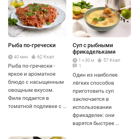
Рыба по-гречески
Суп с рыбными
фрикадельками
62 Ккал
40 мин
57 Ккал
1 ч 30 м
Рыба по-гречески -
1
яркое и ароматное
Один из наиболее
блюдо с насыщенным
лёгких способов
овощным вкусом.
приготовить суп
Филе подается в
заключается в
томатной подливке с ...
использовании
фрикаделек: они
варятся быстрее ...