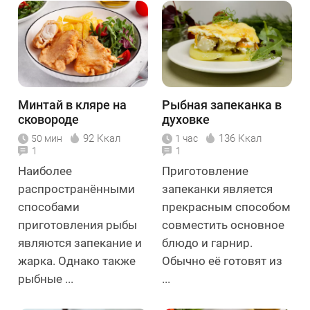
Минтай в кляре на
Рыбная запеканка в
сковороде
духовке
92 Ккал
136 Ккал
50 мин
1 час
1
1
Наиболее
Приготовление
распространёнными
запеканки является
способами
прекрасным способом
приготовления рыбы
совместить основное
являются запекание и
блюдо и гарнир.
жарка. Однако также
Обычно её готовят из
рыбные ...
...